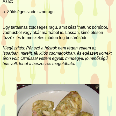
Azaz:
a Zöldséges vaddisznóragu
Egy tartalmas zöldséges ragu, amit készíthetünk borjúból,
vadhúsból vagy akár marhából is. Lassan, kíméletesen
főzzük, és természetes módon fog besűrűsödni.
Kiegészítés: Pár szó a húsról: nem régen vettem az
isparban, mirelit, fél kilós csomagokban, és egészen korrekt
áron volt. Őzhússal vettem együtt, mindegyik jó minőségű
hús volt, tehát a beszerzés megoldható.