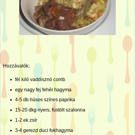
Hozzávalók:
fél kiló vaddisznó comb
egy nagy fej fehér hagyma
4-5 db húsos színes paprika
15-20 dkg nyers, füstölt szalonna
1-2 ek zsír
3-4 gerezd duci fokhagyma