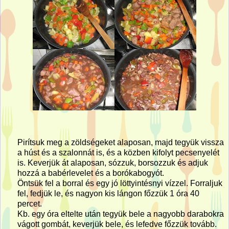
Pirítsuk meg a zöldségeket alaposan, majd tegyük vissza
a húst és a szalonnát is, és a közben kifolyt pecsenyelét
is. Keverjük át alaposan, sózzuk, borsozzuk és adjuk
hozzá a babérlevelet és a borókabogyót.
Öntsük fel a borral és egy jó löttyintésnyi vízzel. Forraljuk
fel, fedjük le, és nagyon kis lángon főzzük 1 óra 40
percet.
Kb. egy óra eltelte után tegyük bele a nagyobb darabokra
vágott gombát, keverjük bele, és lefedve főzzük tovább.