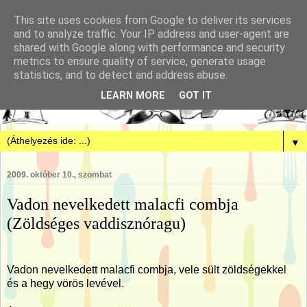
This site uses cookies from Google to deliver its services
and to analyze traffic. Your IP address and user-agent are
shared with Google along with performance and security
metrics to ensure quality of service, generate usage
statistics, and to detect and address abuse.
LEARN MORE
GOT IT
▼
2009. október 10., szombat
Vadon nevelkedett malacfi combja
(Zöldséges vaddisznóragu)
Vadon nevelkedett malacfi combja, vele sült zöldségekkel
és a hegy vörös levével.