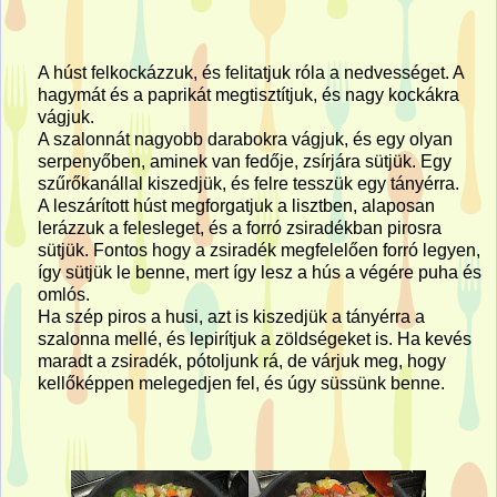
A húst felkockázzuk, és felitatjuk róla a nedvességet. A
hagymát és a paprikát megtisztítjuk, és nagy kockákra
vágjuk.
A szalonnát nagyobb darabokra vágjuk, és egy olyan
serpenyőben, aminek van fedője, zsírjára sütjük. Egy
szűrőkanállal kiszedjük, és felre tesszük egy tányérra.
A leszárított húst megforgatjuk a lisztben, alaposan
lerázzuk a felesleget, és a forró zsiradékban pirosra
sütjük. Fontos hogy a zsiradék megfelelően forró legyen,
így sütjük le benne, mert így lesz a hús a végére puha és
omlós.
Ha szép piros a husi, azt is kiszedjük a tányérra a
szalonna mellé, és lepirítjuk a zöldségeket is. Ha kevés
maradt a zsiradék, pótoljunk rá, de várjuk meg, hogy
kellőképpen melegedjen fel, és úgy süssünk benne.