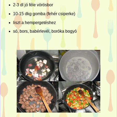
2-
3 dl
jó féle vörösbor
10-15 dkg gomba (fehér csiperke)
liszt a hempergetéshez
só, bors, babérlevél, boróka bogyó