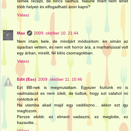
remek recept, de nincs vadhús. Nálunk miért nem lehet
több helyen és elfogadható áron kapni?
Válasz
Max
2009. október 10. 21:44
Nem írtam bele, de mindjárt módosítom: én simán az
isparban vettem, és nem volt horror ára, a marhahússal volt
egy árban, mirelit, fél kilós csomagokban.
Válasz
Edit (Esc)
2009. október 11. 10:46
Ezt BB-nek is megmutattam. Egyszer foztunk mi is
vadmalacot es nem izlett, de tudtuk, hogy ezt valahol mi
rontottuk el.
Ha utamba akad majd egy vaddiszno... akkor ezt igy
megfozom.
Persze elobb: ez elment vadaszni, ez meglotte, ez
hazavitte...
Válasz