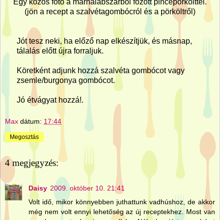
Egy közös fotó a marhalábszárból főzött pincepörkölttel.
(jön a recept a szalvétagombócról és a pörköltről)
Jót tesz neki, ha előző nap elkészítjük, és másnap,
tálalás előtt újra forraljuk.
Köretként adjunk hozzá szalvéta gombócot vagy
zsemle/burgonya gombócot.
Jó étvágyat hozzá!.
Max
dátum:
17:44
Megosztás
4 megjegyzés:
Daisy
2009. október 10. 21:41
Volt idő, mikor könnyebben juthattunk vadhúshoz, de akkor
még nem volt ennyi lehetőség az új receptekhez. Most van