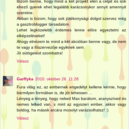
Bízom benne, hogy mind a két projekt eléri a célját és sok
éhező gyerek ehet legalább karácsonykor annyit amennyit
szeretne.
Abban is bízom, hogy sok jótékonysági dolgot szervez még
a gasztroblogger társadalom.
Lehet legközelebb érdemes lenne előre egyeztetni az
elképzeléseket!
Ahogy elnézem te mind a két akcióban benne vagy, de nem
te vagy a főszervezője egyiknek sem.
Jó sütögetést szombatra!
Válasz
Garffyka
2010. október 26. 11:28
Fura világ ez, az embernek engedélyt kellene kérnie, hogy
bármilyen formában is, de jót tehessen ...
Lényeg a lényeg, hogy neked Max barátom, aranyszíved és
nemes lelked van, s mint az egyszeri ember, akkor vagy
boldog, ha mások arcára mosolyt varázsolhatsz! :)
Válasz