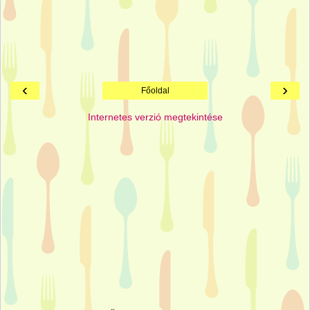
‹
›
Főoldal
Internetes verzió megtekintése