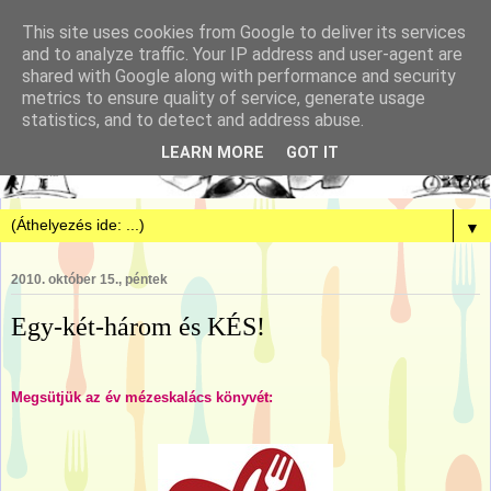
This site uses cookies from Google to deliver its services
and to analyze traffic. Your IP address and user-agent are
shared with Google along with performance and security
metrics to ensure quality of service, generate usage
statistics, and to detect and address abuse.
LEARN MORE
GOT IT
▼
2010. október 15., péntek
Egy-két-három és KÉS!
Megsütjük az év mézeskalács könyvét: