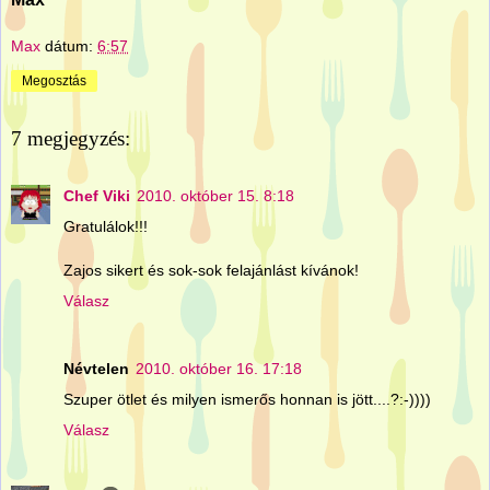
Max
dátum:
6:57
Megosztás
7 megjegyzés:
Chef Viki
2010. október 15. 8:18
Gratulálok!!!
Zajos sikert és sok-sok felajánlást kívánok!
Válasz
Névtelen
2010. október 16. 17:18
Szuper ötlet és milyen ismerős honnan is jött....?:-))))
Válasz