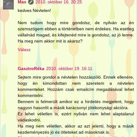
Max
2010. október 16. 20:25
kedves Névtelen!
Nem tudom hogy mire gondolsz, de nyilván az én
szemszögem ebben a történetben nem érdekes. Ha esetleg
vállalnád magad, és kifejtenéd mire is gondolsz, az jó lenne.
Ha meg nem akkor mit is akarsz?
Válasz
GasztroRéka
2010. október 19. 16:11
Sejtem mire gondol a névtelen hozzászóló. Ennek ellenére,
hogy én kimondottan nem szeretem a névtelen
kommenteket. Hozzám csak emailcím megadásával lehet
kommentelni.
Bennem is felmerült amikor ez a hirdetés megjelent, hogy
nagyon hasonlít a másik karácsonyi jótékonysági akcióra.
Ez lehet véletlen is, ezért nyilván nem lehet alaptalanul
vádaskodni.
Ha meg nem véletlen, akkor az azt jelenti, hogy a másik
kezdeményezés jó és ötleteket ad másoknak is.