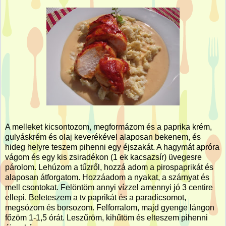
A melleket kicsontozom, megformázom és a paprika krém,
gulyáskrém és olaj keverékével alaposan bekenem, és
hideg helyre teszem pihenni egy éjszakát. A hagymát apróra
vágom és egy kis zsiradékon (1 ek kacsazsír) üvegesre
párolom. Lehúzom a tűzről, hozzá adom a pirospaprikát és
alaposan átforgatom. Hozzáadom a nyakat, a szárnyat és
mell csontokat. Felöntöm annyi vízzel amennyi jó 3 centire
ellepi. Beleteszem a tv paprikát és a paradicsomot,
megsózom és borsozom. Felforralom, majd gyenge lángon
főzöm 1-1,5 órát. Leszűröm, kihűtöm és elteszem pihenni