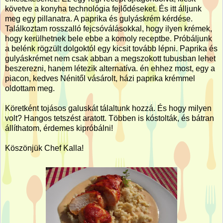
követve a konyha technológia fejlődéseket. És itt álljunk
meg egy pillanatra. A paprika és gulyáskrém kérdése.
Találkoztam rosszalló fejcsóválásokkal, hogy ilyen krémek,
hogy kerülhetnek bele ebbe a komoly receptbe. Próbáljunk
a belénk rögzült dolgoktól egy kicsit tovább lépni. Paprika és
gulyáskrémet nem csak abban a megszokott tubusban lehet
beszerezni, hanem létezik alternatíva. én ehhez most, egy a
piacon, kedves Nénitől vásárolt, házi paprika krémmel
oldottam meg.
Köretként tojásos galuskát tálaltunk hozzá. És hogy milyen
volt? Hangos tetszést aratott. Többen is kóstolták, és bátran
állíthatom, érdemes kipróbálni!
Köszönjük Chef Kalla!