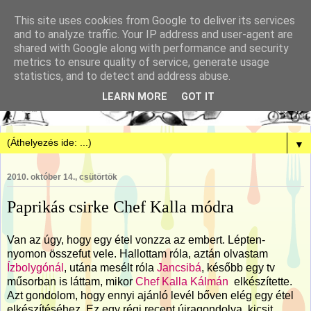
This site uses cookies from Google to deliver its services
and to analyze traffic. Your IP address and user-agent are
shared with Google along with performance and security
metrics to ensure quality of service, generate usage
statistics, and to detect and address abuse.
LEARN MORE
GOT IT
▼
2010. október 14., csütörtök
Paprikás csirke Chef Kalla módra
Van az úgy, hogy egy étel vonzza az embert. Lépten-
nyomon összefut vele. Hallottam róla, aztán olvastam
Ízbolygónál
, utána mesélt róla
Jancsibá
, később egy tv
műsorban is láttam, mikor
Chef Kalla Kálmán
elkészítette.
Azt gondolom, hogy ennyi ajánló levél bőven elég egy étel
elkészítéséhez. Ez egy régi recept újragondolva, kicsit