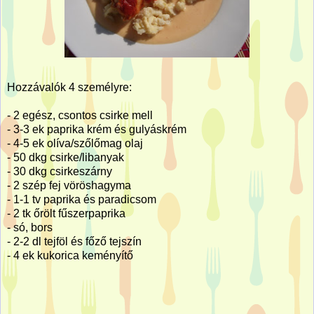
Hozzávalók 4 személyre:
- 2 egész, csontos csirke mell
- 3-3 ek paprika krém és gulyáskrém
- 4-5 ek olíva/szőlőmag olaj
- 50 dkg csirke/libanyak
- 30 dkg csirkeszárny
- 2 szép fej vöröshagyma
- 1-1 tv paprika és paradicsom
- 2 tk őrölt fűszerpaprika
- só, bors
- 2-2 dl tejföl és főző tejszín
- 4 ek kukorica keményítő