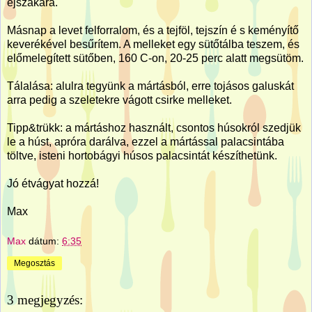
éjszakára.
Másnap a levet felforralom, és a tejföl, tejszín é s keményítő
keverékével besűrítem. A melleket egy sütőtálba teszem, és
előmelegített sütőben, 160 C-on, 20-25 perc alatt megsütöm.
Tálalása: alulra tegyünk a mártásból, erre tojásos galuskát
arra pedig a szeletekre vágott csirke melleket.
Tipp&trükk: a mártáshoz használt, csontos húsokról szedjük
le a húst, apróra darálva, ezzel a mártással palacsintába
töltve, isteni hortobágyi húsos palacsintát készíthetünk.
Jó étvágyat hozzá!
Max
Max
dátum:
6:35
Megosztás
3 megjegyzés: