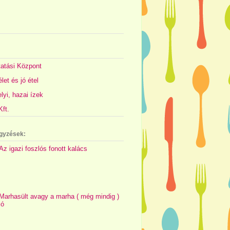
atási Központ
let és jó étel
yi, hazai ízek
ft.
gyzések:
Az igazi foszlós fonott kalács
Marhasült avagy a marha ( még mindig )
jó