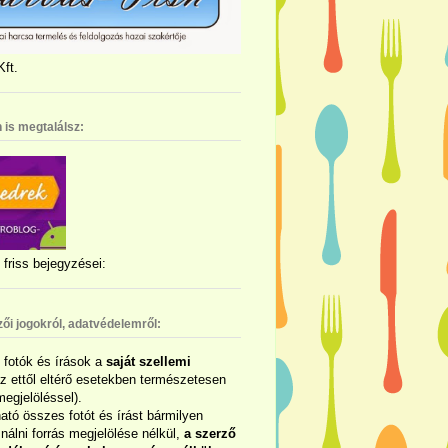
ft.
 is megtalálsz:
friss bejegyzései:
zői jogokról, adatvédelemről:
ó fotók és írások a
saját szellemi
az ettől eltérő esetekben természetesen
megjelöléssel).
ható összes fotót és írást bármilyen
álni forrás megjelölése nélkül,
a szerző