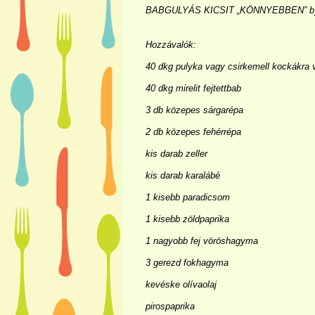
BABGULYÁS KICSIT „KÖNNYEBBEN” by T
Hozzávalók:
40 dkg pulyka vagy csirkemell kockákra v
40 dkg mirelit fejtettbab
3 db közepes sárgarépa
2 db közepes fehérrépa
kis darab zeller
kis darab karalábé
1 kisebb paradicsom
1 kisebb zöldpaprika
1 nagyobb fej vöröshagyma
3 gerezd fokhagyma
kevéske olívaolaj
pirospaprika