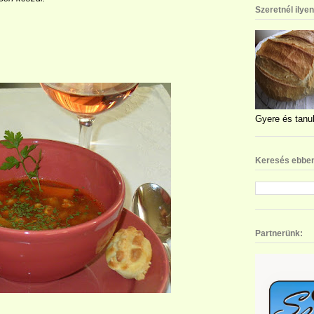
Szeretnél ilye
Gyere és tanul
Keresés ebben
Partnerünk: