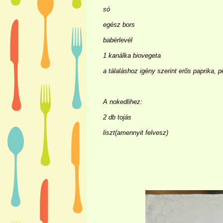
só
egész bors
babérlevél
1 kanálka biovegeta
a tálaláshoz igény szerint erős paprika, 
A nokedlihez:
2 db tojás
liszt(amennyit felvesz)