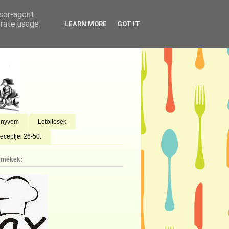
user-agent
erate usage
LEARN MORE
GOT IT
önyvem
Letöltések
eceptjei 26-50:
rmékek: