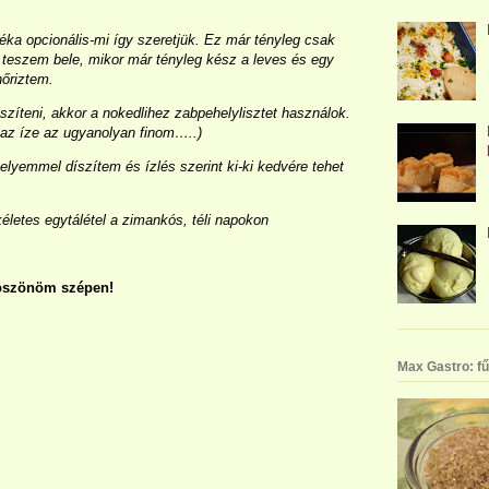
zéka opcionális-mi így szeretjük. Ez már tényleg csak
r teszem bele, mikor már tényleg kész a leves és egy
nőriztem.
teni, akkor a nokedlihez zabpehelylisztet használok.
 az íze az ugyanolyan finom…..)
selyemmel díszítem és ízlés szerint ki-ki kedvére tehet
letes egytálétel a zimankós, téli napokon
szönöm szépen!
Max Gastro: fű