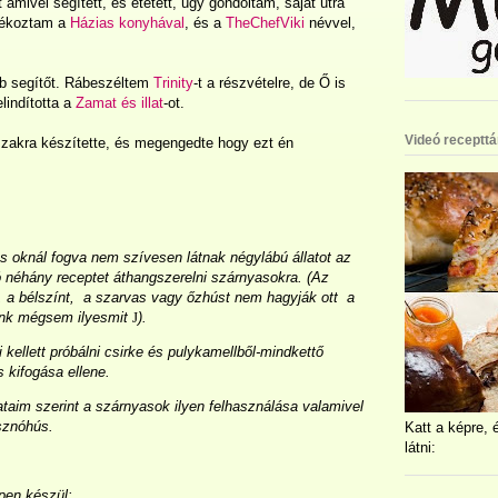
 amivel segített, és etetett, úgy gondoltam, saját útra
dékoztam a
Házias konyhával
, és a
TheChefViki
névvel,
b segítőt. Rábeszéltem
Trinity
-t a részvételre, de Ő is
lindította a
Zamat és illat
-ot.
Videó recepttá
zakra készítette, és megengedte hogy ezt én
os oknál fogva nem szívesen látnak négylábú állatot az
ó néhány receptet áthangszerelni szárnyasokra. (Az
, a bélszínt, a szarvas vagy őzhúst nem hagyják ott a
ünk mégsem ilyesmit
J
).
 kellett próbálni csirke és pulykamellből-mindkettő
 kifogása ellene.
ataim szerint a szárnyasok ilyen felhasználása valamivel
isznóhús.
Katt a képre, 
látni:
pen készül: