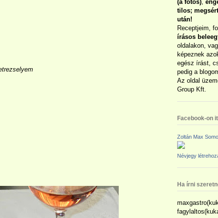
(a fotós)
,
enge
tilos; megsé
után!
Receptjeim, f
írásos belee
oldalakon, vag
képeznek azok
egész írást, c
petrezselyem
pedig a blogom
Az oldal üzem
Group Kft.
Facebook-on itt
Zoltán Max Somo
Névjegy létreho
Ha írni szeret
maxgastro(kuk
fagylaltos(ku