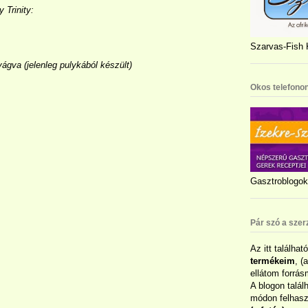
rinity:
Szarvas-Fish K
ágva (jelenleg pulykából készült)
Okos telefonon
Gasztroblogok 
Pár szó a szer
Az itt találhat
termékeim
, (
ellátom forrás
A blogon talál
módon felhaszn