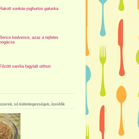
Rakott sonkás-joghurtos galuska
Bence kedvence, azaz a tejfeles
pogácsa
Főzött vanília fagylalt otthon
szerek, só különlegességek, ízesítők