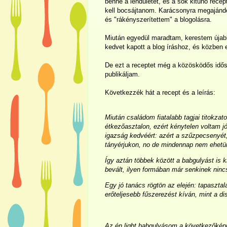
benne a lendületet, és a sok kitűnő recept
kell bocsájtanom. Karácsonyra megaján
és "rákényszerítettem" a blogolásra.
Miután egyedül maradtam, kerestem újab
kedvet kapott a blog íráshoz, és közben e
De ezt a receptet még a közösködős idős
publikáljam.
Következzék hát a recept és a leírás:
Miután családom fiatalabb tagjai titokzat
étkezőasztalon, ezért kénytelen voltam j
igazság kedvéért: azért a szűzpecsenyét
tányérjukon, no de mindennap nem ehet
Így aztán többek között a babgulyást is ki
bevált, ilyen formában már senkinek nincs
Egy jó tanács rögtön az elején: tapasztal
erőteljesebb fűszerezést kíván, mint a d
Az én light babgulyásom a következőkép