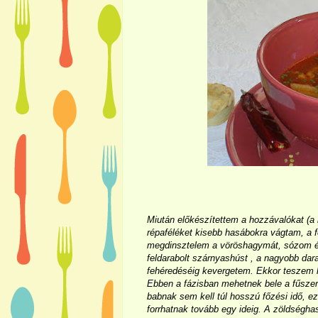
Miután előkészítettem a hozzávalókat (a
répaféléket kisebb hasábokra vágtam, a f
megdinsztelem a vöröshagymát, sózom és
feldarabolt szárnyashúst , a nagyobb dar
fehéredéséig kevergetem. Ekkor teszem 
Ebben a fázisban mehetnek bele a fűszere
babnak sem kell túl hosszú főzési idő, ez
forrhatnak tovább egy ideig. A zöldségha