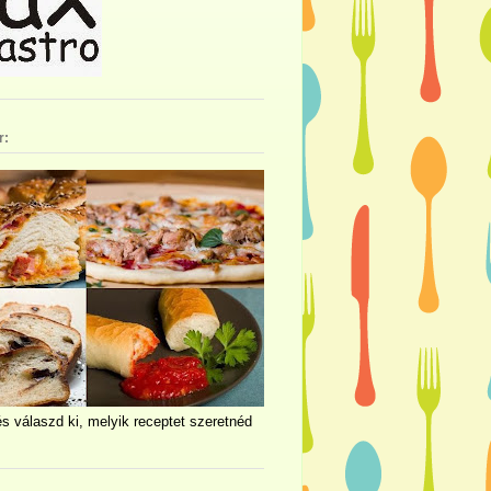
r:
és válaszd ki, melyik receptet szeretnéd