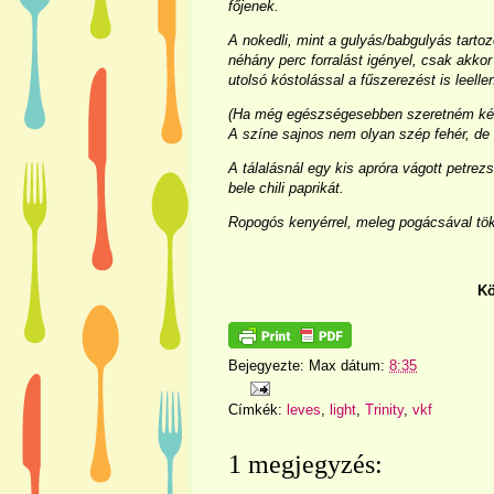
főjenek.
A nokedli, mint a gulyás/babgulyás tarto
néhány perc forralást igényel, csak akko
utolsó kóstolással a fűszerezést is leelle
(Ha még egészségesebben szeretném készí
A színe sajnos nem olyan szép fehér, de
A tálalásnál egy kis apróra vágott petrez
bele chili paprikát.
Ropogós kenyérrel, meleg pogácsával töké
Kö
Bejegyezte:
Max
dátum:
8:35
Címkék:
leves
,
light
,
Trinity
,
vkf
1 megjegyzés: