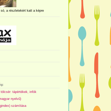
 só, a részletekért katt a képre
ég:
 tölcsér: tápértékek, infók
(magyar nyelvű)
gindex) számítása