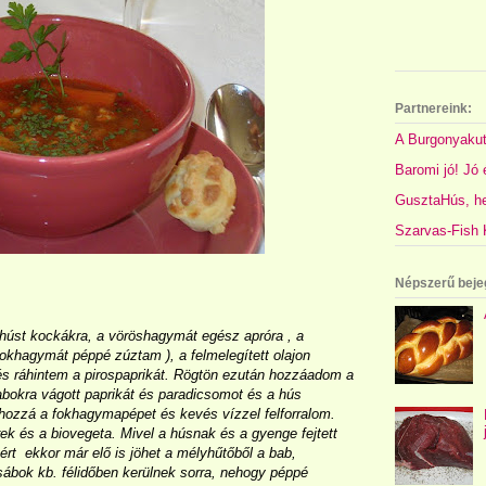
Partnereink:
A Burgonyakut
Baromi jó! Jó é
GusztaHús, hel
Szarvas-Fish K
Népszerű beje
 húst kockákra, a vöröshagymát egész apróra , a
okhagymát péppé zúztam ), a felmelegített olajon
 ráhintem a pirospaprikát. Rögtön ezután hozzáadom a
abokra vágott paprikát és paradicsomot és a hús
hozzá a fokhagymapépet és kevés vízzel felforralom.
k és a biovegeta. Mivel a húsnak és a gyenge fejtett
ért ekkor már elő is jöhet a mélyhűtőből a bab,
sábok kb. félidőben kerülnek sorra, nehogy péppé