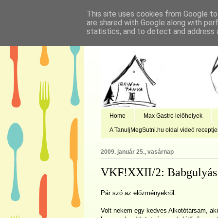
This site uses cookies from Google to 
are shared with Google along with per
statistics, and to detect and address 
Home
Max Gastro lelőhelyek
A TanuljMegSutni.hu oldal videó receptje
2009. január 25., vasárnap
VKF!XXII/2: Babgulyás l
Pár szó az előzményekről:
Volt nekem egy kedves Alkotótársam, aki