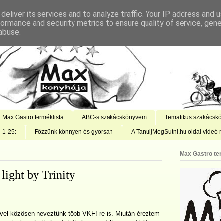
deliver its services and to analyze traffic. Your IP address and 
formance and security metrics to ensure quality of service, gen
abuse.
Max Gastro terméklista
ABC-s szakácskönyvem
Tematikus szakácsk
i 1-25:
Főzzünk könnyen és gyorsan
A TanuljMegSutni.hu oldal videó r
Max Gastro te
ight by Trinity
vel közösen neveztünk több VKF!-re is. Miután éreztem