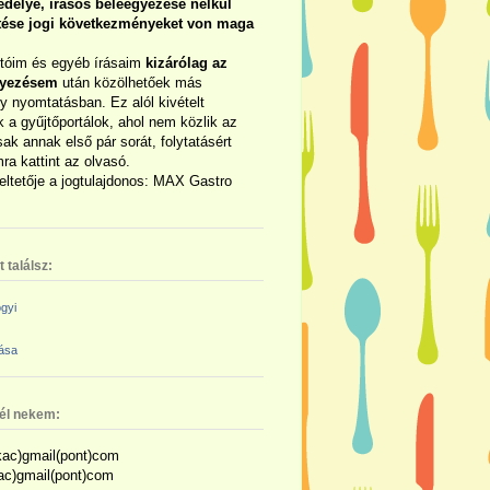
délye, írásos beleegyezése nélkül
rtése jogi következményeket von maga
otóim és egyéb írásaim
kizárólag az
gyezésem
után közölhetőek más
y nyomtatásban. Ez alól kivételt
 a gyűjtőportálok, ahol nem közlik az
sak annak első pár sorát, folytatásért
ra kattint az olvasó.
eltetője a jogtulajdonos: MAX Gastro
 találsz:
gyi
zása
nél nekem:
ac)gmail(pont)com
kac)gmail(pont)com