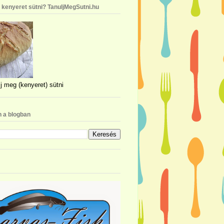
n kenyeret sütni? TanuljMegSutni.hu
j meg (kenyeret) sütni
 a blogban