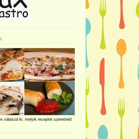
r:
és válaszd ki, melyik receptet szeretnéd