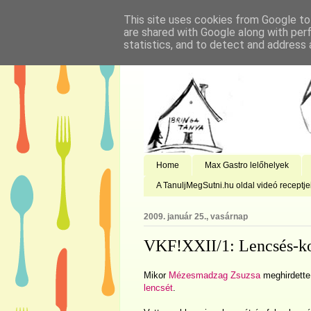
This site uses cookies from Google to 
are shared with Google along with per
statistics, and to detect and address 
Home
Max Gastro lelőhelyek
A TanuljMegSutni.hu oldal videó receptje
2009. január 25., vasárnap
VKF!XXII/1: Lencsés-ko
Mikor
Mézesmadzag Zsuzsa
meghirdett
lencsét
.