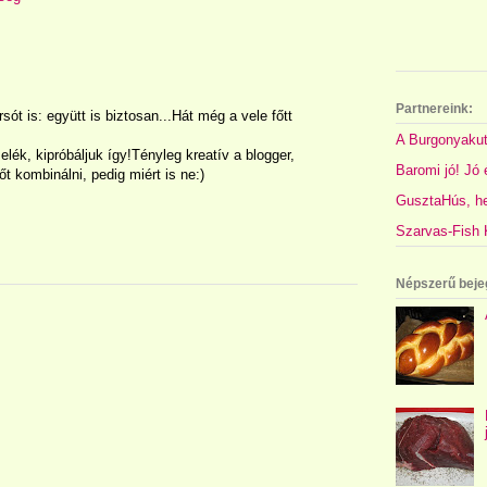
Partnereink:
rsót is: együtt is biztosan...Hát még a vele főtt
A Burgonyakut
lék, kipróbáljuk így!Tényleg kreatív a blogger,
Baromi jó! Jó é
 kombinálni, pedig miért is ne:)
GusztaHús, hel
Szarvas-Fish K
Népszerű beje