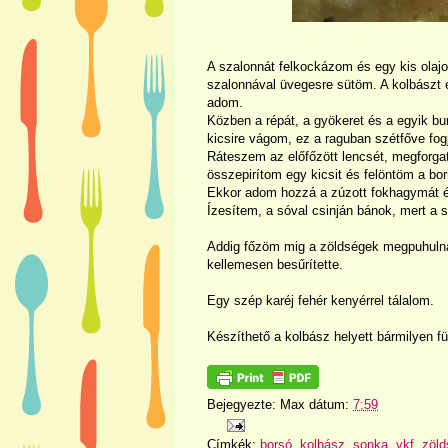
A szalonnát felkockázom és egy kis olaj
szalonnával üvegesre sütöm. A kolbászt
adom.
Közben a répát, a gyökeret és a egyik b
kicsire vágom, ez a raguban szétfőve fogj
Ráteszem az előfőzött lencsét, megforga
összepirítom egy kicsit és felöntöm a bor
Ekkor adom hozzá a zúzott fokhagymát és 
Ízesítem, a sóval csinján bánok, mert a s
Addig főzöm mig a zöldségek megpuhulnak,
kellemesen besűrítette.
Egy szép karéj fehér kenyérrel tálalom.
Készíthető a kolbász helyett bármilyen füs
Bejegyezte:
Max
dátum:
7:59
Címkék:
borsó
,
kolbász
,
sonka
,
vkf
,
zöld