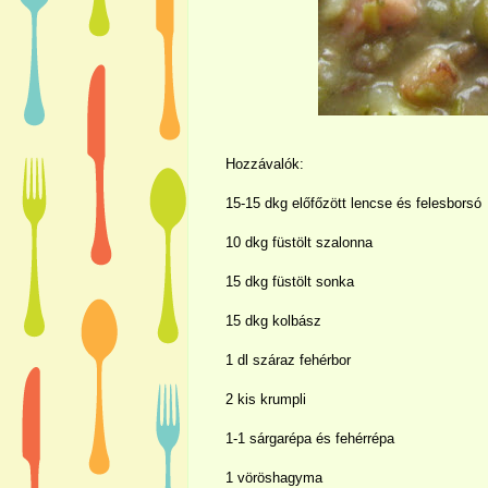
Hozzávalók:
15-15 dkg előfőzött lencse és felesborsó
10 dkg füstölt szalonna
15 dkg füstölt sonka
15 dkg kolbász
1 dl száraz fehérbor
2 kis krumpli
1-1 sárgarépa és fehérrépa
1 vöröshagyma