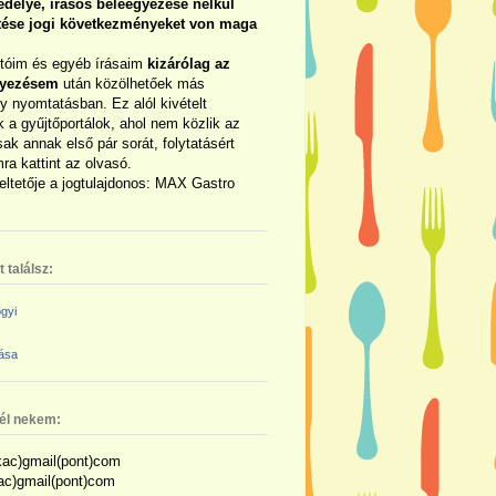
délye, írásos beleegyezése nélkül
rtése jogi következményeket von maga
otóim és egyéb írásaim
kizárólag az
gyezésem
után közölhetőek más
y nyomtatásban. Ez alól kivételt
 a gyűjtőportálok, ahol nem közlik az
sak annak első pár sorát, folytatásért
ra kattint az olvasó.
eltetője a jogtulajdonos: MAX Gastro
 találsz:
gyi
zása
nél nekem:
ac)gmail(pont)com
kac)gmail(pont)com