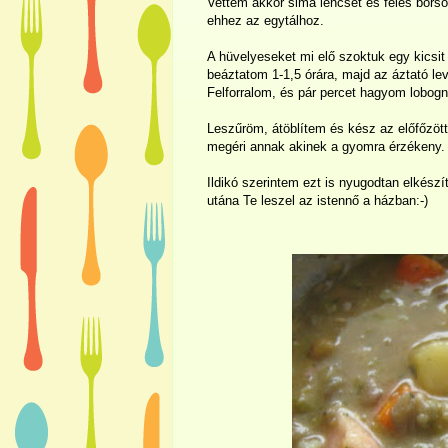
Vettem akkor sima lencsét és feles borsó
ehhez az egytálhoz.
A hüvelyeseket mi elő szoktuk egy kicsit
beáztatom 1-1,5 órára, majd az áztató le
Felforralom, és pár percet hagyom lobogn
Leszűröm, átöblítem és kész az előfőzöt
megéri annak akinek a gyomra érzékeny.
Ildikó szerintem ezt is nyugodtan elkészít
utána Te leszel az istennő a házban:-)