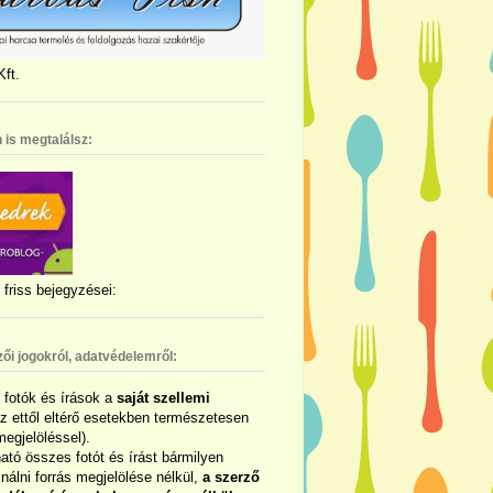
ft.
 is megtalálsz:
friss bejegyzései:
zői jogokról, adatvédelemről:
ó fotók és írások a
saját szellemi
az ettől eltérő esetekben természetesen
megjelöléssel).
ható összes fotót és írást bármilyen
álni forrás megjelölése nélkül,
a szerző