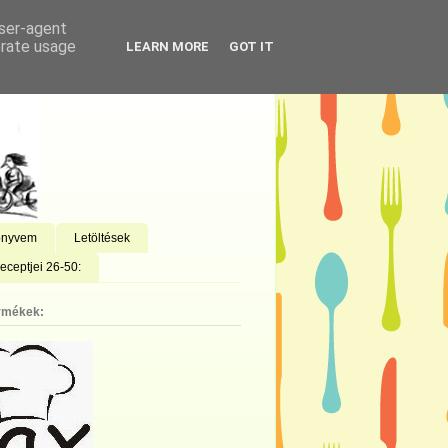
user-agent
erate usage
LEARN MORE
GOT IT
önyvem
Letöltések
eceptjei 26-50:
rmékek: