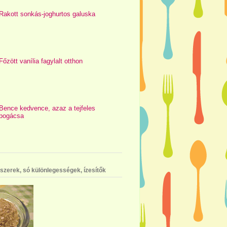
Rakott sonkás-joghurtos galuska
Főzött vanília fagylalt otthon
Bence kedvence, azaz a tejfeles
pogácsa
szerek, só különlegességek, ízesítők