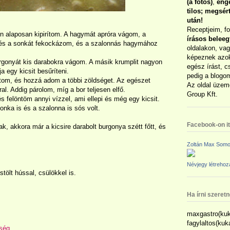
(a fotós)
,
enge
tilos; megsé
után!
Receptjeim, f
on alaposan kipirítom. A hagymát apróra vágom, a
írásos belee
 és a sonkát fekockázom, és a szalonnás hagymához
oldalakon, vag
képeznek azok
urgonyát kis darabokra vágom. A másik krumplit nagyon
egész írást, c
a egy kicsit besűríteni.
pedig a blogom
tom, és hozzá adom a többi zöldséget. Az egészet
Az oldal üzem
ral. Addig párolom, míg a bor teljesen elfő.
Group Kft.
felöntöm annyi vízzel, ami ellepi és még egy kicsit.
onka is és a szalonna is sós volt.
Facebook-on itt
 akkora már a kicsire darabolt burgonya szétt főtt, és
Zoltán Max Somo
Névjegy létreho
tölt hússal, csülökkel is.
Ha írni szeret
maxgastro(kuk
fagylaltos(ku
ség