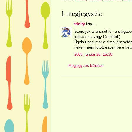
1 megjegyzés:
trinity
írta...
Szeretjük a lencsét is , a sárgabo
kolbásszal vagy füstölttel:)
Úgyis uncsi már a sima lencsefőze
nekem nem jutott eszembe e kettőt
2009. január 26. 15:30
Megjegyzés küldése