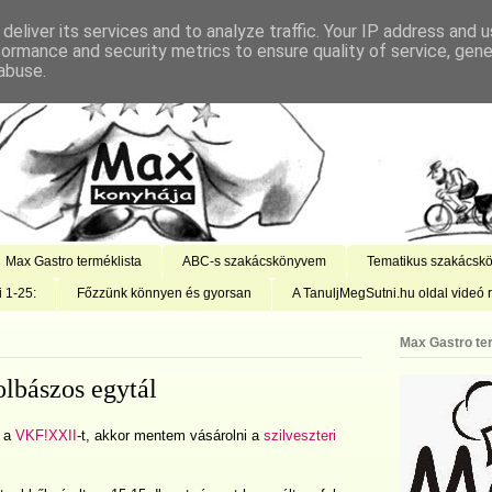
deliver its services and to analyze traffic. Your IP address and 
formance and security metrics to ensure quality of service, gen
abuse.
Max Gastro terméklista
ABC-s szakácskönyvem
Tematikus szakácsk
i 1-25:
Főzzünk könnyen és gyorsan
A TanuljMegSutni.hu oldal videó r
Max Gastro te
lbászos egytál
e a
VKF!XXII
-t, akkor mentem vásárolni a
szilveszteri