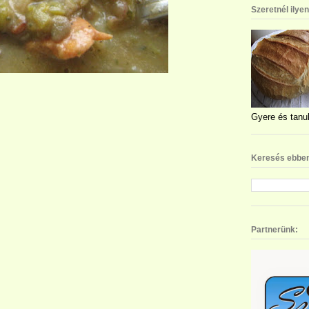
Szeretnél ilye
Gyere és tanul
Keresés ebben
Partnerünk: