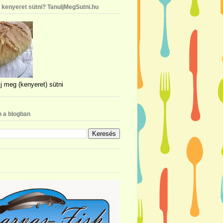
n kenyeret sütni? TanuljMegSutni.hu
j meg (kenyeret) sütni
 a blogban