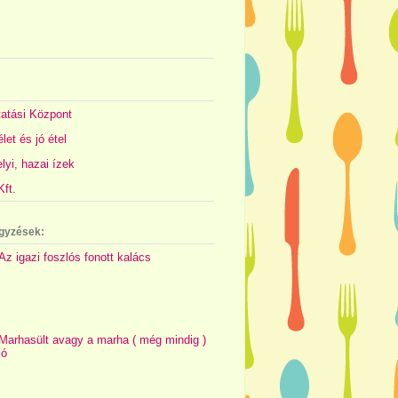
atási Központ
let és jó étel
yi, hazai ízek
ft.
gyzések:
Az igazi foszlós fonott kalács
Marhasült avagy a marha ( még mindig )
jó