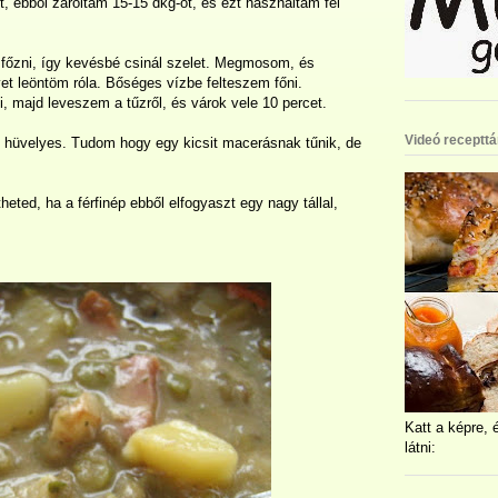
t, ebből zároltam 15-15 dkg-ot, és ezt használtam fel
 főzni, így kevésbé csinál szelet. Megmosom, és
vet leöntöm róla. Bőséges vízbe felteszem főni.
i, majd leveszem a tűzről, és várok vele 10 percet.
Videó recepttá
t hüvelyes. Tudom hogy egy kicsit macerásnak tűnik, de
heted, ha a férfinép ebből elfogyaszt egy nagy tállal,
Katt a képre, 
látni: