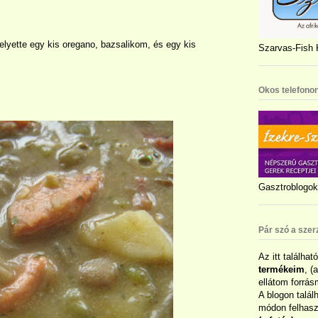
helyette egy kis oregano, bazsalikom, és egy kis
Szarvas-Fish K
Okos telefonon
Gasztroblogok 
Pár szó a szer
Az itt találhat
termékeim
, (
ellátom forrás
A blogon talál
módon felhaszn