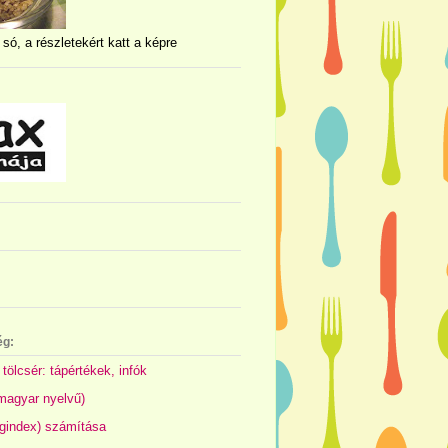
 só, a részletekért katt a képre
ég:
 tölcsér: tápértékek, infók
(magyar nyelvű)
gindex) számítása