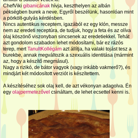
ChefViki
gibanicának
hívja, keszthelyen az albán
pékségben burek a neve. Egyről beszélünk, hasonlóan mint
a pörkölt-gulyás kérdésben.
Nincs autentikus receptem, igazából ez egy klón, messze
nem az eredeti receptúra, de tudjuk, hogy a feta és az olíva
olaj köszönő viszonyban sincsenek az eredetiekkel. Tehát
azt gondolom szabadon lehet módosítami, bár ez rázós
terep, mert
TanultKollégám
azt állítja, ha valaki tojást tesz a
burekbe, annak megváltozik a szexuális identitása (mármint
az, hogy a készítő megmásul).
Nagy a rizikó, de bátor vagyok (vagy inkább vakmerő?), és
mindjárt két módosított verziót is készítettem.
A készítéséhez sok olaj kell, de azt vékonyan adagolva. Én
egy
olajpermetezővel
csináltam, de lehet ecsettel kenni is.