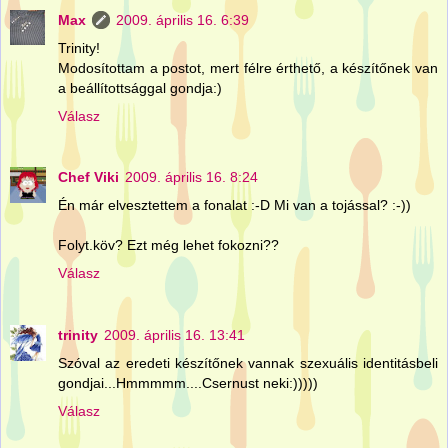
Max
2009. április 16. 6:39
Trinity!
Modosítottam a postot, mert félre érthető, a készítőnek van
a beállítottsággal gondja:)
Válasz
Chef Viki
2009. április 16. 8:24
Én már elvesztettem a fonalat :-D Mi van a tojással? :-))
Folyt.köv? Ezt még lehet fokozni??
Válasz
trinity
2009. április 16. 13:41
Szóval az eredeti készítőnek vannak szexuális identitásbeli
gondjai...Hmmmmm....Csernust neki:)))))
Válasz