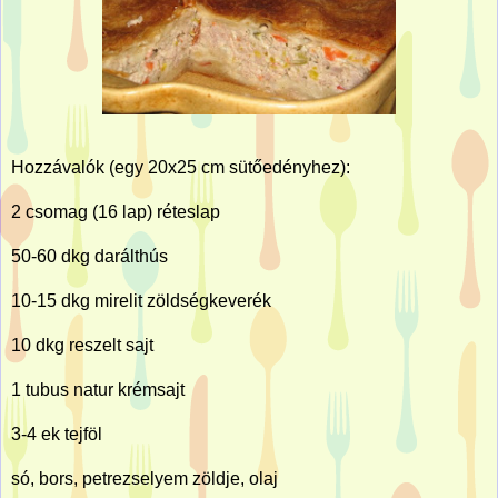
Hozzávalók (egy 20x25 cm sütőedényhez):
2 csomag (16 lap) réteslap
50-60 dkg darálthús
10-15 dkg mirelit zöldségkeverék
10 dkg reszelt sajt
1 tubus natur krémsajt
3-4 ek tejföl
só, bors, petrezselyem zöldje, olaj