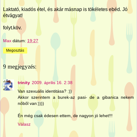
Laktató, kiadós étel, és akár másnap is tökéletes ebéd. Jó
étvágyat!
folyt.köv.
Max
dátum:
19:27
Megosztás
9 megjegyzés:
trinity
2009. április 16. 2:38
Van szexuális identitása? :))
Akkor szerintem a burek-az pasi- de a gibanica nekem
nőből van:))))
Én még csak édesen ettem, de nagyon jó lehet!!!
Válasz