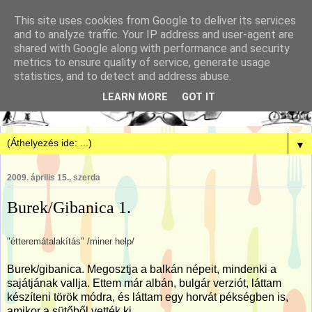
This site uses cookies from Google to deliver its services
and to analyze traffic. Your IP address and user-agent are
shared with Google along with performance and security
metrics to ensure quality of service, generate usage
statistics, and to detect and address abuse.
LEARN MORE
GOT IT
▼
2009. április 15., szerda
Burek/Gibanica 1.
"étteremátalakítás" /miner help/
Burek/gibanica. Megosztja a balkán népeit, mindenki a
sajátjának vallja. Ettem már albán, bulgár verziót, láttam
készíteni török módra, és láttam egy horvát pékségben is,
amikor a sütőből vették ki.