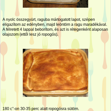
A nyolc összegyürt, raguba mártogatott lapot, szépen
eligazítom az edényben, majd leöntöm a ragu maradékával.
A félretett 4 lappal beborítom, és azt is rétegenként alaposan
olajozom (ettől lesz jó ropogós).
180 c°-on 30-35 perc alatt ropogósra sütöm.