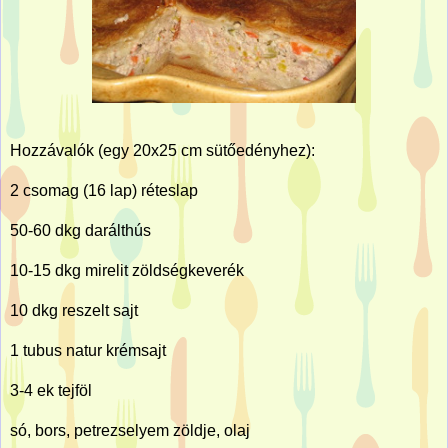
Hozzávalók (egy 20x25 cm sütőedényhez):
2 csomag (16 lap) réteslap
50-60 dkg darálthús
10-15 dkg mirelit zöldségkeverék
10 dkg reszelt sajt
1 tubus natur krémsajt
3-4 ek tejföl
só, bors, petrezselyem zöldje, olaj