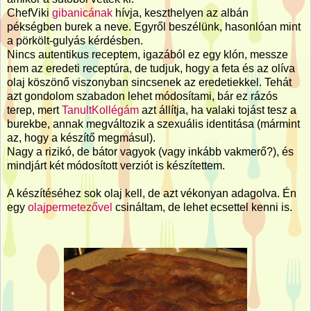
ChefViki
gibanicának
hívja, keszthelyen az albán
pékségben burek a neve. Egyről beszélünk, hasonlóan mint
a pörkölt-gulyás kérdésben.
Nincs autentikus receptem, igazából ez egy klón, messze
nem az eredeti receptúra, de tudjuk, hogy a feta és az olíva
olaj köszönő viszonyban sincsenek az eredetiekkel. Tehát
azt gondolom szabadon lehet módosítami, bár ez rázós
terep, mert
TanultKollégám
azt állítja, ha valaki tojást tesz a
burekbe, annak megváltozik a szexuális identitása (mármint
az, hogy a készítő megmásul).
Nagy a rizikó, de bátor vagyok (vagy inkább vakmerő?), és
mindjárt két módosított verziót is készítettem.
A készítéséhez sok olaj kell, de azt vékonyan adagolva. Én
egy
olajpermetezővel
csináltam, de lehet ecsettel kenni is.