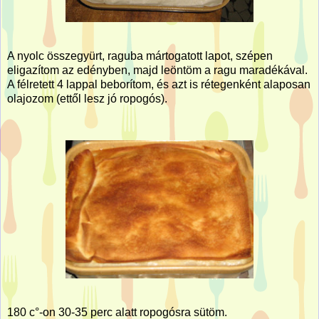
A nyolc összegyürt, raguba mártogatott lapot, szépen
eligazítom az edényben, majd leöntöm a ragu maradékával.
A félretett 4 lappal beborítom, és azt is rétegenként alaposan
olajozom (ettől lesz jó ropogós).
180 c°-on 30-35 perc alatt ropogósra sütöm.