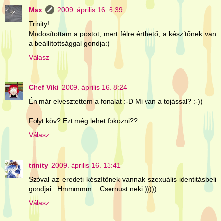
Max
2009. április 16. 6:39
Trinity!
Modosítottam a postot, mert félre érthető, a készítőnek van
a beállítottsággal gondja:)
Válasz
Chef Viki
2009. április 16. 8:24
Én már elvesztettem a fonalat :-D Mi van a tojással? :-))
Folyt.köv? Ezt még lehet fokozni??
Válasz
trinity
2009. április 16. 13:41
Szóval az eredeti készítőnek vannak szexuális identitásbeli
gondjai...Hmmmmm....Csernust neki:)))))
Válasz