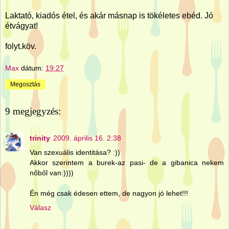
Laktató, kiadós étel, és akár másnap is tökéletes ebéd. Jó
étvágyat!
folyt.köv.
Max
dátum:
19:27
Megosztás
9 megjegyzés:
trinity
2009. április 16. 2:38
Van szexuális identitása? :))
Akkor szerintem a burek-az pasi- de a gibanica nekem
nőből van:))))
Én még csak édesen ettem, de nagyon jó lehet!!!
Válasz