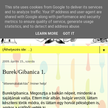
This site uses cookies from Google to deliver its services
and to analyze traffic. Your IP address and user-agent are
shared with Google along with performance and security
metrics to ensure quality of service, generate usage
statistics, and to detect and address abuse.
LEARN MORE
GOT IT
▼
2009. április 15., szerda
Burek/Gibanica 1.
"étteremátalakítás" /miner help/
Burek/gibanica. Megosztja a balkán népeit, mindenki a
sajátjának vallja. Ettem már albán, bulgár verziót, láttam
készíteni török módra, és láttam egy horvát pékségben is,
amikor a sütőből vették ki.