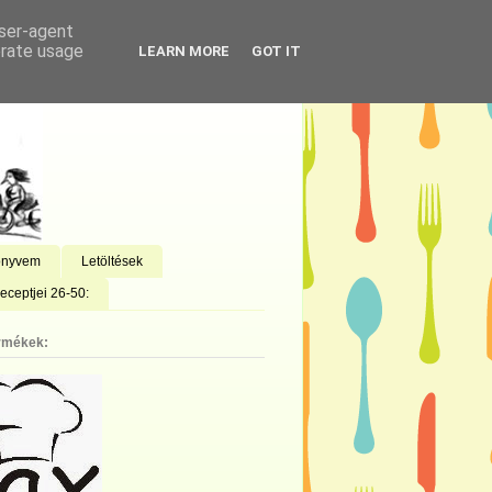
user-agent
erate usage
LEARN MORE
GOT IT
önyvem
Letöltések
eceptjei 26-50:
rmékek: