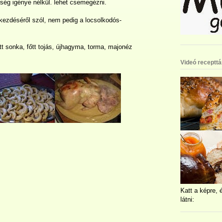
sség igénye nélkül. lehet csemegézni.
kezdéséről szól, nem pedig a locsolkodós-
.
őtt sonka, főtt tojás, újhagyma, torma, majonéz
Videó recepttá
Katt a képre, 
látni: