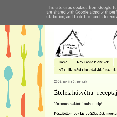
This site uses cookies from Google to 
are shared with Google along with per
statistics, and to detect and address 
Home
Max Gastro lelőhelyek
A TanuljMegSutni.hu oldal videó receptje
2009. április 3., péntek
Ételek húsvétra -recepta
"étteremátalakítás" /miner help/
Készítettem egy kis gyüjtögetést, megkön