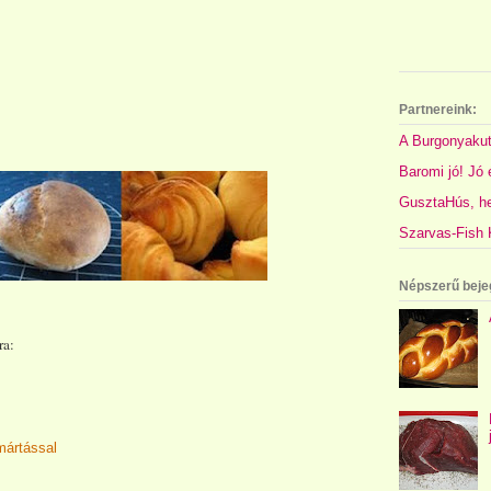
Partnereink:
A Burgonyakut
Baromi jó! Jó é
GusztaHús, hel
Szarvas-Fish K
Népszerű beje
ra:
tmártással