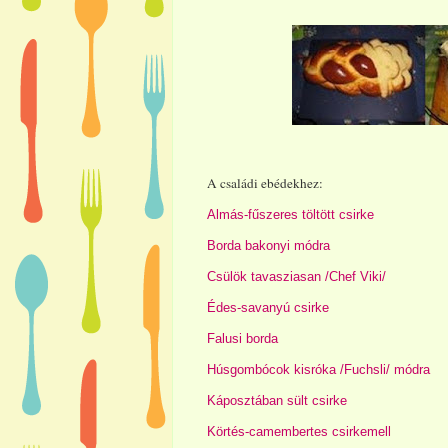
A családi ebédekhez:
Almás-fűszeres töltött csirke
Borda bakonyi módra
Csülök tavasziasan /Chef Viki/
Édes-savanyú csirke
Falusi borda
Húsgombócok kisróka /Fuchsli/ módra
Káposztában sült csirke
Körtés-camembertes csirkemell