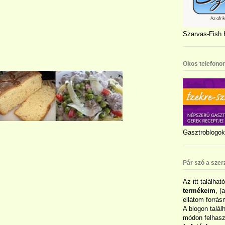
Szarvas-Fish K
Okos telefonon
Gasztroblogok 
Pár szó a szer
Az itt találhat
termékeim
, (
ellátom forrás
A blogon talál
módon felhaszn