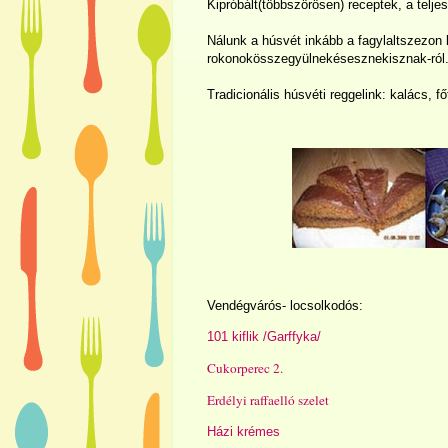
Kipróbált(többszörösen) receptek, a telje
Nálunk a húsvét inkább a fagylaltszezon 
rokonokösszegyülnekésesznekisznak-ról
Tradicionális húsvéti reggelink: kalács, f
Vendégvárós- locsolkodós:
101 kiflik /Garffyka/
Cukorperec 2.
Erdélyi raffaelló szelet
Házi krémes