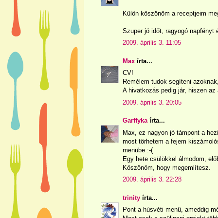
Külön köszönöm a receptjeim meg
Szuper jó időt, ragyogó napfényt 
2009. április 3. 11:05
Max
írta...
CV!
Remélem tudok segíteni azoknak,
A hivatkozás pedig jár, hiszen az 
2009. április 3. 20:05
Garffyka
írta...
Max, ez nagyon jó támpont a hezi
most törhetem a fejem kiszámoló
menübe :-(
Egy hete csülökkel álmodom, elő
Köszönöm, hogy megemlítesz.
2009. április 3. 22:28
trinity
írta...
Pont a húsvéti menü, ameddig még