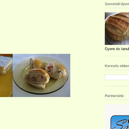
Szeretnél ilye
Gyere és tanul
Keresés ebben
Partnerünk: