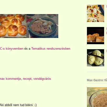
C-s könyvemben
és a
Tematikus rendszerezésben
max kommentje
,
recept
,
vendégvárós
Max Gastro: fű
Aki ebből nem tud bökni :-)