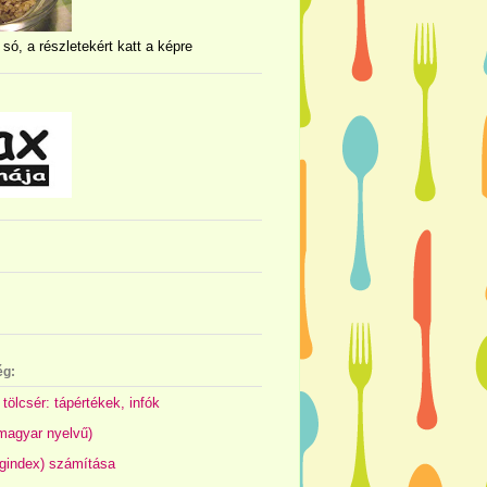
 só, a részletekért katt a képre
ég:
 tölcsér: tápértékek, infók
(magyar nyelvű)
gindex) számítása