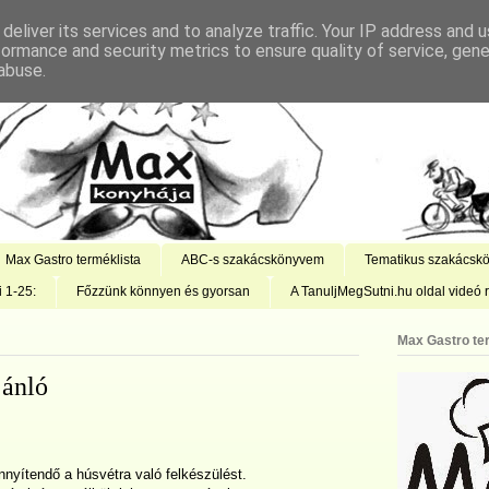
deliver its services and to analyze traffic. Your IP address and 
formance and security metrics to ensure quality of service, gen
abuse.
Max Gastro terméklista
ABC-s szakácskönyvem
Tematikus szakácsk
i 1-25:
Főzzünk könnyen és gyorsan
A TanuljMegSutni.hu oldal videó r
Max Gastro te
jánló
nyítendő a húsvétra való felkészülést.