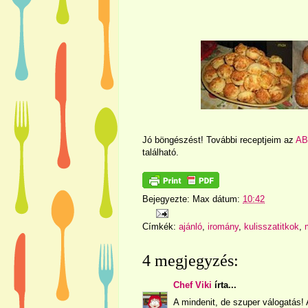
Jó böngészést! További receptjeim az
AB
található.
Bejegyezte:
Max
dátum:
10:42
Címkék:
ajánló
,
iromány
,
kulisszatitkok
,
4 megjegyzés:
Chef Viki
írta...
A mindenit, de szuper válogatás! 