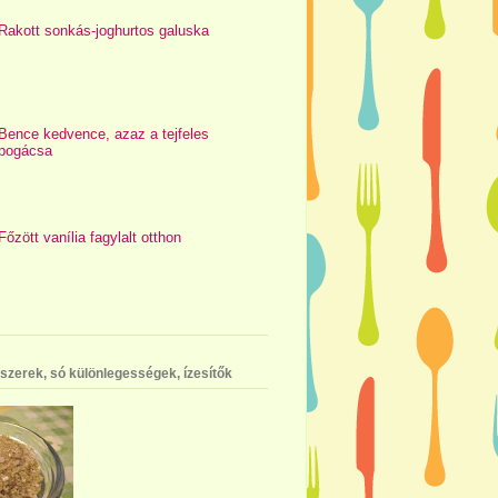
Rakott sonkás-joghurtos galuska
Bence kedvence, azaz a tejfeles
pogácsa
Főzött vanília fagylalt otthon
szerek, só különlegességek, ízesítők