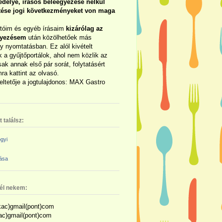
délye, írásos beleegyezése nélkül
rtése jogi következményeket von maga
otóim és egyéb írásaim
kizárólag az
gyezésem
után közölhetőek más
y nyomtatásban. Ez alól kivételt
 a gyűjtőportálok, ahol nem közlik az
sak annak első pár sorát, folytatásért
ra kattint az olvasó.
eltetője a jogtulajdonos: MAX Gastro
 találsz:
gyi
zása
nél nekem:
ac)gmail(pont)com
kac)gmail(pont)com