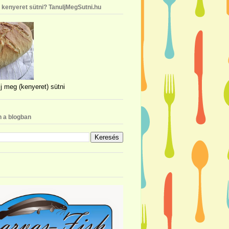
n kenyeret sütni? TanuljMegSutni.hu
j meg (kenyeret) sütni
 a blogban