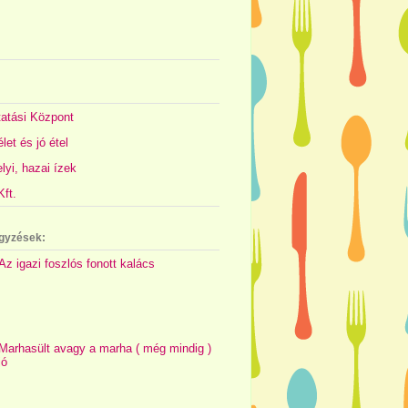
atási Központ
let és jó étel
yi, hazai ízek
ft.
gyzések:
Az igazi foszlós fonott kalács
Marhasült avagy a marha ( még mindig )
jó