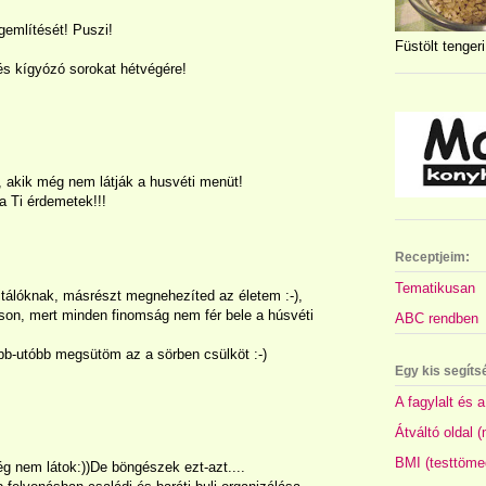
említését! Puszi!
Füstölt tengeri
és kígyózó sorokat hétvégére!
 akik még nem látják a husvéti menüt!
a Ti érdemetek!!!
Receptjeim:
Tematikusan
tálóknak, másrészt megnehezíted az életem :-),
son, mert minden finomság nem fér bele a húsvéti
ABC rendben
bb-utóbb megsütöm az a sörben csülköt :-)
Egy kis segíts
A fagylalt és a
Átváltó oldal 
BMI (testtöme
 nem látok:))De böngészek ezt-azt....