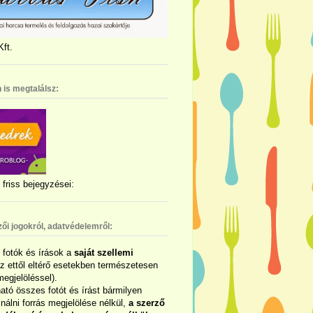
ft.
 is megtalálsz:
friss bejegyzései:
zői jogokról, adatvédelemről:
ó fotók és írások a
saját szellemi
az ettől eltérő esetekben természetesen
megjelöléssel).
ható összes fotót és írást bármilyen
álni forrás megjelölése nélkül,
a szerző