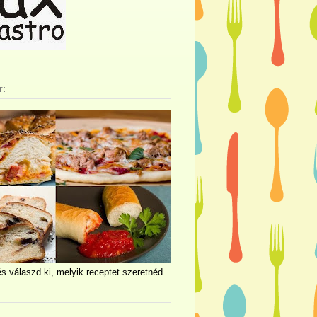
r:
és válaszd ki, melyik receptet szeretnéd