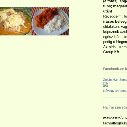
(a fotós)
,
enge
tilos; megsé
után!
Receptjeim, f
írásos belee
oldalakon, vag
képeznek azok
egész írást, c
pedig a blogom
Az oldal üzem
Group Kft.
Facebook-on itt
Zoltán Max Somo
Névjegy létreho
Ha írni szeret
maxgastro(kuk
fagylaltos(ku