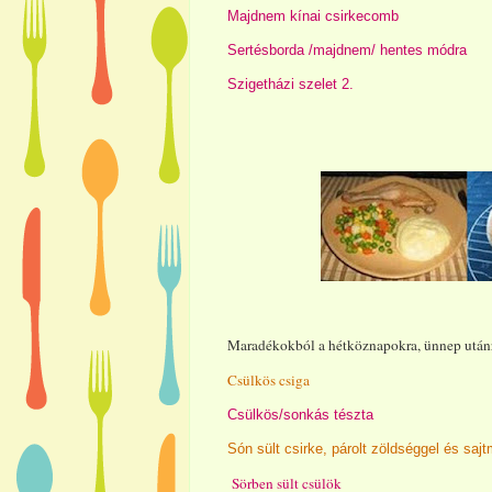
Majdnem kínai csirkecomb
Sertésborda /majdnem/ hentes módra
Szigetházi szelet 2.
Maradékokból a hétköznapokra, ünnep után
Csülkös csiga
Csülkös/sonkás tészta
Són sült csirke, párolt zöldséggel és saj
Sörben sült csülök