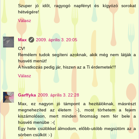
Szuper jó időt, ragyogó napfényt és kígyózó sorokat
hétvégére!
Válasz
Max
2009. április 3. 20:05
CV!
Remélem tudok segíteni azoknak, akik még nem látják a
husvéti menüt!
A hivatkozás pedig jár, hiszen az a Ti érdemetek!!!
Válasz
Garffyka
2009. április 3. 22:28
Max, ez nagyon jó támpont a hezitálóknak, másrészt
megnehezíted az életem :-), most törhetem a fejem
kiszámolóson, mert minden finomság nem fér bele a
húsvéti menübe :-(
Egy hete csülökkel álmodom, előbb-utóbb megsütöm az a
sörben csülköt :-)