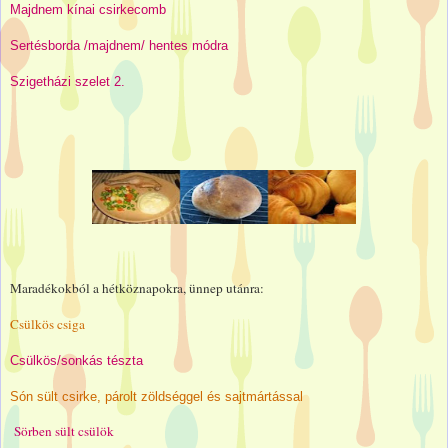
Majdnem kínai csirkecomb
Sertésborda /majdnem/ hentes módra
Szigetházi szelet 2.
Maradékokból a hétköznapokra, ünnep utánra:
Csülkös csiga
Csülkös/sonkás tészta
Són sült csirke, párolt zöldséggel és sajtmártással
Sörben sült csülök