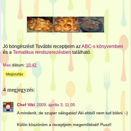
Jó böngészést! További receptjeim az
ABC-s könyvemben
és a
Tematikus rendszerezésben
található.
Max
dátum:
10:42
Megosztás
4 megjegyzés:
Chef Viki
2009. április 3. 11:05
A mindenit, de szuper válogatás! Aki ebből nem tud bökni :-)
Külön köszönöm a receptjeim megemlítését! Puszi!