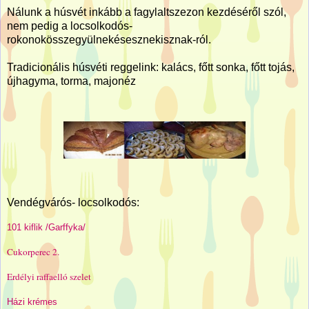
Nálunk a húsvét inkább a fagylaltszezon kezdéséről szól,
nem pedig a locsolkodós-
rokonokösszegyülnekésesznekisznak-ról.
Tradicionális húsvéti reggelink: kalács, főtt sonka, főtt tojás,
újhagyma, torma, majonéz
Vendégvárós- locsolkodós:
101 kiflik /Garffyka/
Cukorperec 2.
Erdélyi raffaelló szelet
Házi krémes