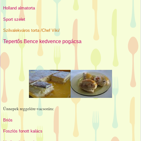
Holland almatorta
Sport szelet
Szilvalekváros torta /Chef Viki/
Tepertős Bence kedvence pogácsa
Ünnepek reggelére-vacsorára:
Briós
Foszlós fonott kalács