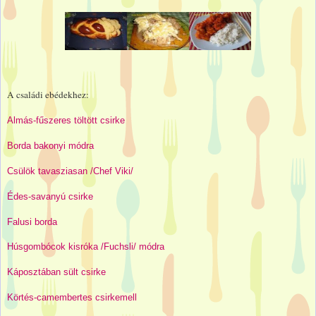
A családi ebédekhez:
Almás-fűszeres töltött csirke
Borda bakonyi módra
Csülök tavasziasan /Chef Viki/
Édes-savanyú csirke
Falusi borda
Húsgombócok kisróka /Fuchsli/ módra
Káposztában sült csirke
Körtés-camembertes csirkemell