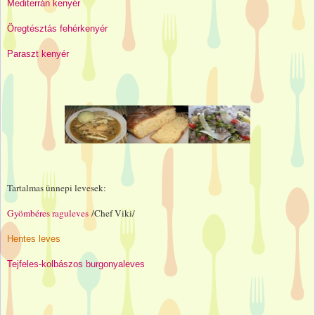
Mediterrán kenyér
Öregtésztás fehérkenyér
Paraszt kenyér
Tartalmas ünnepi levesek:
Gyömbéres raguleves
/Chef Viki/
Hentes leves
Tejfeles-kolbászos burgonyaleves