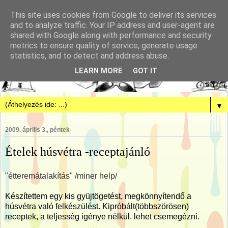
This site uses cookies from Google to deliver its services
and to analyze traffic. Your IP address and user-agent are
shared with Google along with performance and security
metrics to ensure quality of service, generate usage
statistics, and to detect and address abuse.
LEARN MORE
GOT IT
▼
2009. április 3., péntek
Ételek húsvétra -receptajánló
"étteremátalakítás" /miner help/
Készítettem egy kis gyüjtögetést, megkönnyítendő a
húsvétra való felkészülést. Kipróbált(többszörösen)
receptek, a teljesség igénye nélkül. lehet csemegézni.