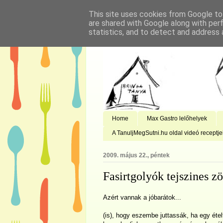
This site uses cookies from Google to 
are shared with Google along with per
statistics, and to detect and address 
Home
Max Gastro lelőhelyek
A TanuljMegSutni.hu oldal videó receptje
2009. május 22., péntek
Fasirtgolyók tejszines z
Azért vannak a jóbarátok...
(is), hogy eszembe juttassák, ha egy étel