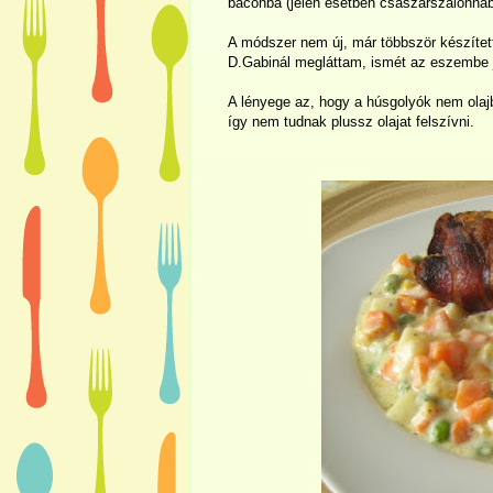
baconba (jelen esetben császárszalonnába)
A módszer nem új, már többször készítet
D.Gabinál megláttam, ismét az eszembe ju
A lényege az, hogy a húsgolyók nem olaj
így nem tudnak plussz olajat felszívni.