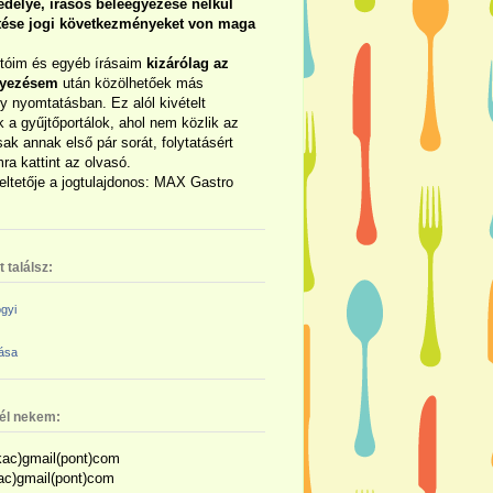
délye, írásos beleegyezése nélkül
rtése jogi következményeket von maga
otóim és egyéb írásaim
kizárólag az
gyezésem
után közölhetőek más
y nyomtatásban. Ez alól kivételt
 a gyűjtőportálok, ahol nem közlik az
sak annak első pár sorát, folytatásért
ra kattint az olvasó.
eltetője a jogtulajdonos: MAX Gastro
 találsz:
gyi
zása
nél nekem:
ac)gmail(pont)com
kac)gmail(pont)com