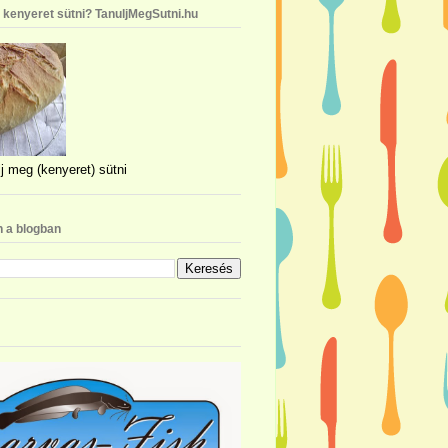
n kenyeret sütni? TanuljMegSutni.hu
j meg (kenyeret) sütni
 a blogban