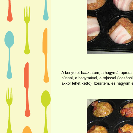
A kenyeret baáztatom, a hagymát aprór
hússal, a hagymával, a tojással (igazából 
akkor lehet kettő). Ízesítem, és hagyom ér