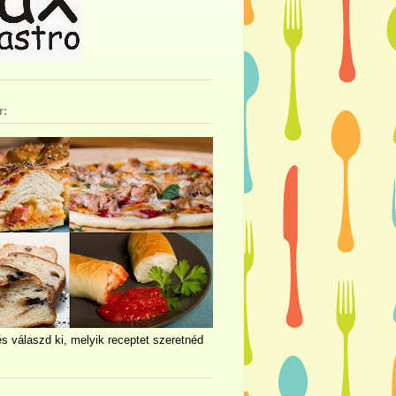
r:
és válaszd ki, melyik receptet szeretnéd