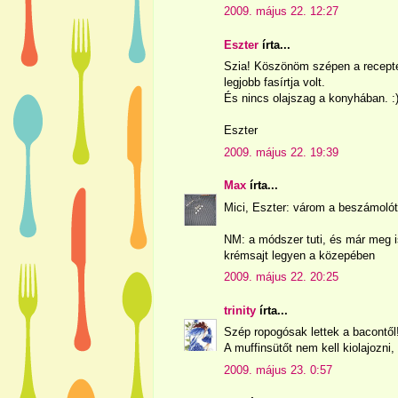
2009. május 22. 12:27
Eszter
írta...
Szia! Köszönöm szépen a receptet
legjobb fasírtja volt.
És nincs olajszag a konyhában. :
Eszter
2009. május 22. 19:39
Max
írta...
Mici, Eszter: várom a beszámolót
NM: a módszer tuti, és már meg i
krémsajt legyen a közepében
2009. május 22. 20:25
trinity
írta...
Szép ropogósak lettek a bacontől
A muffinsütőt nem kell kiolajozni,
2009. május 23. 0:57