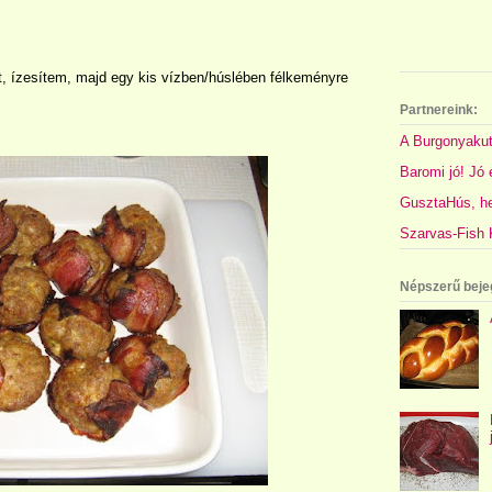
t, ízesítem, majd egy kis vízben/húslében félkeményre
Partnereink:
A Burgonyakut
Baromi jó! Jó é
GusztaHús, hel
Szarvas-Fish K
Népszerű beje