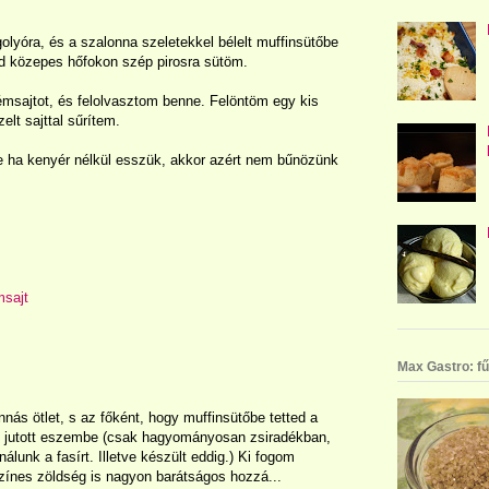
lyóra, és a szalonna szeletekkel bélelt muffinsütőbe
jd közepes hőfokon szép pirosra sütöm.
msajtot, és felolvasztom benne. Felöntöm egy kis
elt sajttal sűrítem.
e ha kenyér nélkül esszük, akkor azért nem bűnözünk
msajt
Max Gastro: fű
ás ötlet, s az főként, hogy muffinsütőbe tetted a
jutott eszembe (csak hagyományosan zsiradékban,
lunk a fasírt. Illetve készült eddig.) Ki fogom
színes zöldség is nagyon barátságos hozzá...