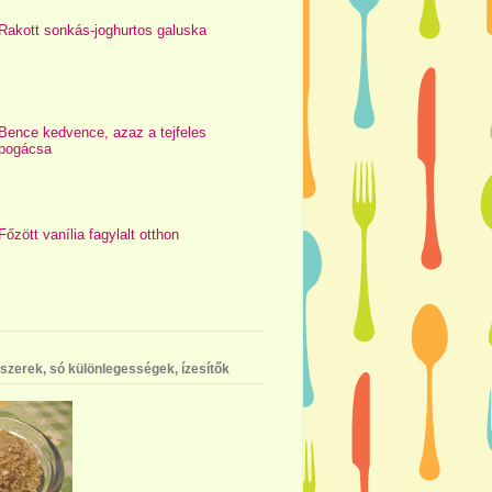
Rakott sonkás-joghurtos galuska
Bence kedvence, azaz a tejfeles
pogácsa
Főzött vanília fagylalt otthon
szerek, só különlegességek, ízesítők