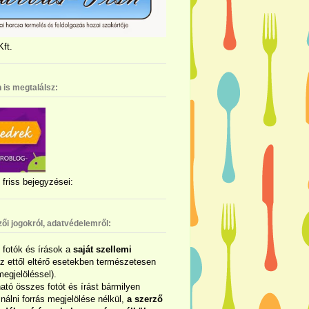
ft.
 is megtalálsz:
friss bejegyzései:
zői jogokról, adatvédelemről:
ó fotók és írások a
saját szellemi
az ettől eltérő esetekben természetesen
megjelöléssel).
ható összes fotót és írást bármilyen
álni forrás megjelölése nélkül,
a szerző