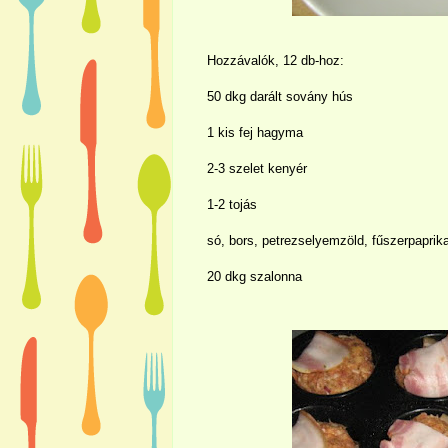
Hozzávalók, 12 db-hoz:
50 dkg darált sovány hús
1 kis fej hagyma
2-3 szelet kenyér
1-2 tojás
só, bors, petrezselyemzöld, fűszerpaprik
20 dkg szalonna