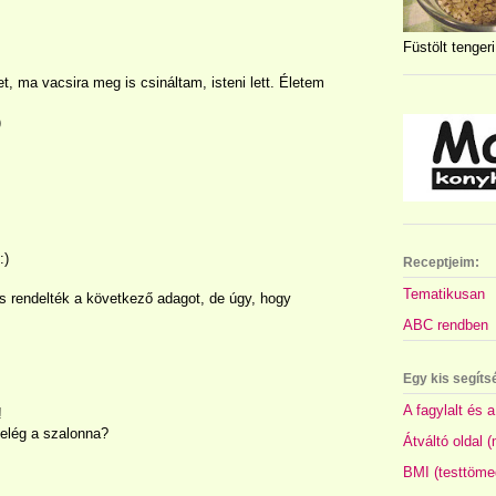
Füstölt tengeri
, ma vacsira meg is csináltam, isteni lett. Életem
)
:)
Receptjeim:
Tematikusan
s rendelték a következő adagot, de úgy, hogy
ABC rendben
Egy kis segíts
A fagylalt és a
!
 elég a szalonna?
Átváltó oldal 
BMI (testtöme