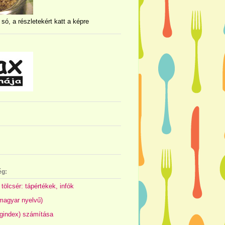
 só, a részletekért katt a képre
ég:
 tölcsér: tápértékek, infók
(magyar nyelvű)
gindex) számítása