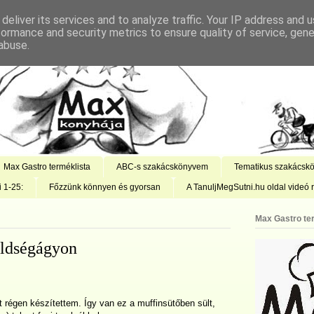
deliver its services and to analyze traffic. Your IP address and 
formance and security metrics to ensure quality of service, gen
abuse.
Max Gastro terméklista
ABC-s szakácskönyvem
Tematikus szakácsk
i 1-25:
Főzzünk könnyen és gyorsan
A TanuljMegSutni.hu oldal videó r
Max Gastro te
öldségágyon
t régen készítettem. Így van ez a muffinsütőben sült,