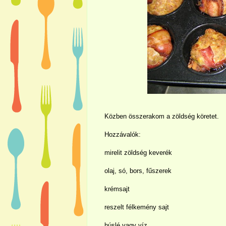
Közben összerakom a zöldség köretet.
Hozzávalók:
mirelit zöldség keverék
olaj, só, bors, fűszerek
krémsajt
reszelt félkemény sajt
húslé vagy víz