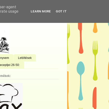
user-agent
erate usage
LEARN MORE
GOT IT
önyvem
Letöltések
eceptjei 26-50:
rmékek: