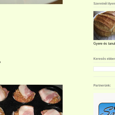
Szeretnél ilye
Gyere és tanul
Keresés ebben
a
Partnerünk: