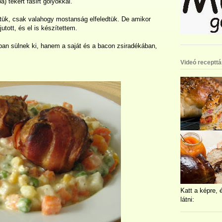
 tekert fasirt golyókkal.
tük, csak valahogy mostanság elfeledtük. De amikor
tott, és el is készítettem.
ban sülnek ki, hanem a saját és a bacon zsiradékában,
Videó recepttá
Katt a képre, 
látni: