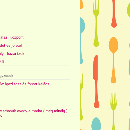
atási Központ
let és jó étel
yi, hazai ízek
ft.
gyzések:
Az igazi foszlós fonott kalács
Marhasült avagy a marha ( még mindig )
jó