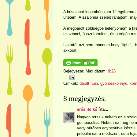
A húsalapot kigombócolom 12 egyforma go
ültetem. A szalonna széleit ráhajtom, ma
A megpárolt zöldségbe belenyomom a kré
tejszinnel, összeforralom, és a végén resz
Laktató, azt nem mondom hogy "light", d
akkorát.
Bejegyezte:
Max
dátum:
9:23
Címkék:
darált husi
,
gyorséskönnyű
,
kré
8 megjegyzés:
erős ildikó
írta...
Nagyon tetszik nekem ez a szalonn
gombócokat. Nekem ez még nem 
vagy sütőben egybesütve készül ná
próbálni ezt a módszert, és a tej