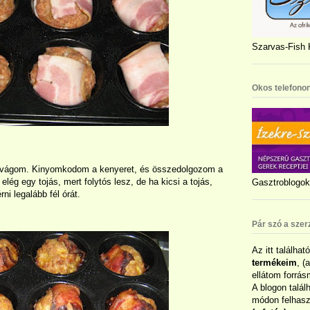
Szarvas-Fish K
Okos telefonon
a vágom. Kinyomkodom a kenyeret, és összedolgozom a
elég egy tojás, mert folytós lesz, de ha kicsi a tojás,
Gasztroblogok 
ni legalább fél órát.
Pár szó a szer
Az itt találhat
termékeim
, (
ellátom forrás
A blogon talál
módon felhaszn