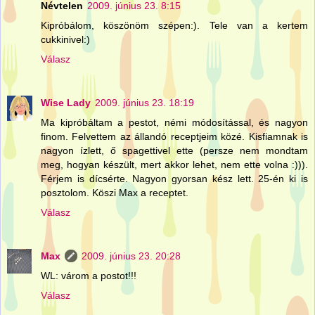
Névtelen
2009. június 23. 8:15
Kipróbálom, köszönöm szépen:). Tele van a kertem
cukkinivel:)
Válasz
Wise Lady
2009. június 23. 18:19
Ma kipróbáltam a pestot, némi módosítással, és nagyon
finom. Felvettem az állandó receptjeim közé. Kisfiamnak is
nagyon ízlett, ő spagettivel ette (persze nem mondtam
meg, hogyan készült, mert akkor lehet, nem ette volna :))).
Férjem is dícsérte. Nagyon gyorsan kész lett. 25-én ki is
posztolom. Köszi Max a receptet.
Válasz
Max
2009. június 23. 20:28
WL: várom a postot!!!
Válasz