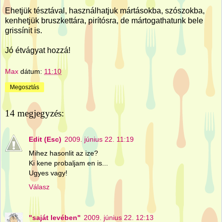
Ehetjük tésztával, használhatjuk mártásokba, szószokba,
kenhetjük bruszkettára, pirítósra, de mártogathatunk bele
grissínit is.
Jó étvágyat hozzá!
Max
dátum:
11:10
Megosztás
14 megjegyzés:
Edit (Esc)
2009. június 22. 11:19
Mihez hasonlit az ize?
Ki kene probaljam en is...
Ugyes vagy!
Válasz
"saját levében"
2009. június 22. 12:13