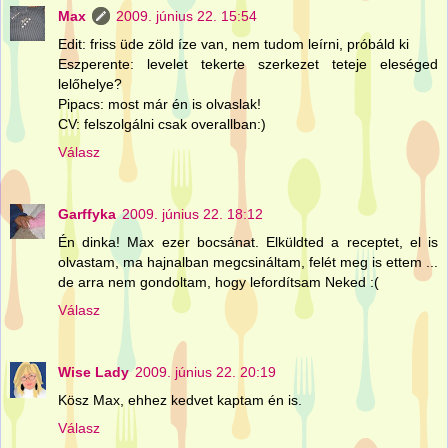
Max
2009. június 22. 15:54
Edit: friss üde zöld íze van, nem tudom leírni, próbáld ki
Eszperente: levelet tekerte szerkezet teteje eleséged
lelőhelye?
Pipacs: most már én is olvaslak!
CV: felszolgálni csak overallban:)
Válasz
Garffyka
2009. június 22. 18:12
Én dinka! Max ezer bocsánat. Elküldted a receptet, el is
olvastam, ma hajnalban megcsináltam, felét meg is ettem ...
de arra nem gondoltam, hogy lefordítsam Neked :(
Válasz
Wise Lady
2009. június 22. 20:19
Kösz Max, ehhez kedvet kaptam én is.
Válasz