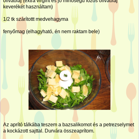
olívaolaj (extra virgint és jó minőségű főzős olívaolaj
keverékét használtam)
1/2 tk szárítottt medvehagyma
fenyőmag (elhagyható, én nem raktam bele)
Az aprító tálkába teszem a bazsalikomot és a petrezselymet
a kockázott sajttal. Durvára összeaprítom.