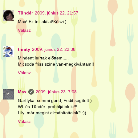
Tündér
2009. június 22. 21:57
Max! Ez telitalálat!Köszi:)
Válasz
trinity
2009. június 22. 22:38
Mindent leírtak előttem.....
Micsoda friss színe van-megkívántam!!
Válasz
Max
2009. június 23. 7:08
Garffyka: semmi gond, Fedit segített:)
WL és Tündér: próbáljátok ki!!!
Lily: már megint elcsábítottalak? :))
Válasz