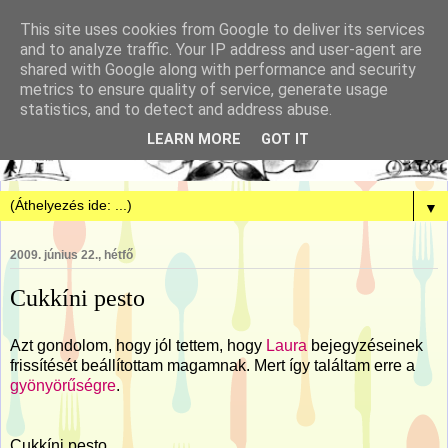
This site uses cookies from Google to deliver its services
and to analyze traffic. Your IP address and user-agent are
shared with Google along with performance and security
metrics to ensure quality of service, generate usage
statistics, and to detect and address abuse.
LEARN MORE
GOT IT
▼
2009. június 22., hétfő
Cukkíni pesto
Azt gondolom, hogy jól tettem, hogy
Laura
bejegyzéseinek
frissítését beállítottam magamnak. Mert így találtam erre a
gyönyörűségre
.
Cukkíni pesto.