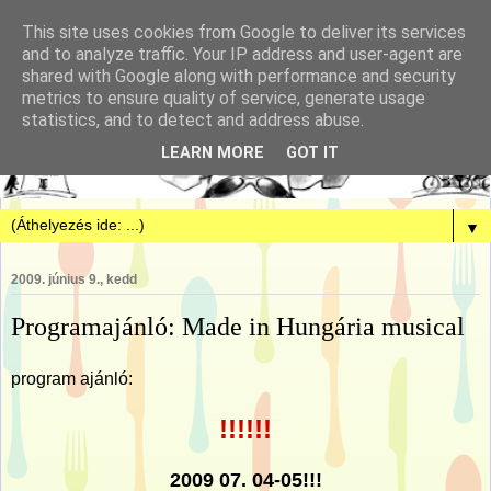
This site uses cookies from Google to deliver its services
and to analyze traffic. Your IP address and user-agent are
shared with Google along with performance and security
metrics to ensure quality of service, generate usage
statistics, and to detect and address abuse.
LEARN MORE
GOT IT
▼
2009. június 9., kedd
Programajánló: Made in Hungária musical
program ajánló:
!!!!!!
2009 07. 04-05!!!