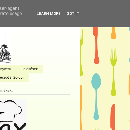
user-agent
erate usage
LEARN MORE
GOT IT
önyvem
Letöltések
eceptjei 26-50:
rmékek: