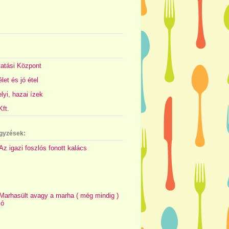
atási Központ
let és jó étel
yi, hazai ízek
ft.
gyzések:
Az igazi foszlós fonott kalács
Marhasült avagy a marha ( még mindig )
jó