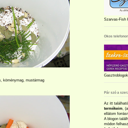
Szarvas-Fish K
Okos telefonon
Gasztroblogok 
bors, köménymag, mustármag
Pár szó a szer
Az itt találhat
termékeim
, (
ellátom forrás
A blogon talál
módon felhaszn