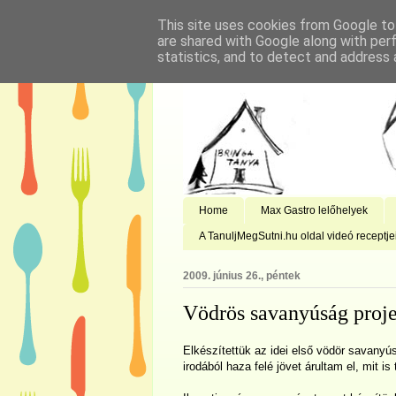
This site uses cookies from Google to 
are shared with Google along with per
statistics, and to detect and address 
Home
Max Gastro lelőhelyek
A TanuljMegSutni.hu oldal videó receptje
2009. június 26., péntek
Vödrös savanyúság proje
Elkészítettük az idei első vödör savanyú
irodából haza felé jövet árultam el, mit is 