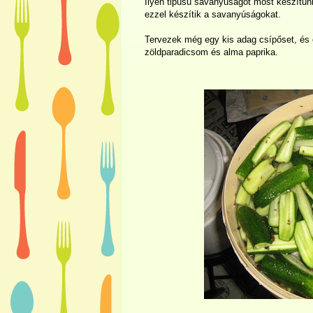
Ilyen tipusú savanyuságot most készítünk
ezzel készítik a savanyúságokat.
Tervezek még egy kis adag csípőset, és o
zöldparadicsom és alma paprika.