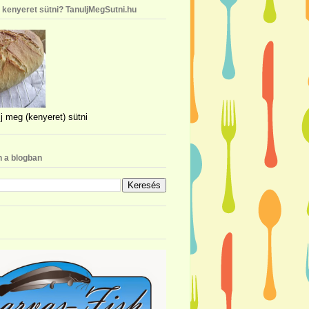
n kenyeret sütni? TanuljMegSutni.hu
j meg (kenyeret) sütni
 a blogban