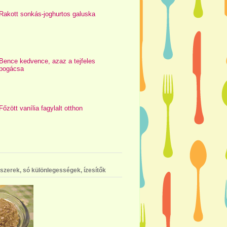
Rakott sonkás-joghurtos galuska
Bence kedvence, azaz a tejfeles
pogácsa
Főzött vanília fagylalt otthon
szerek, só különlegességek, ízesítők