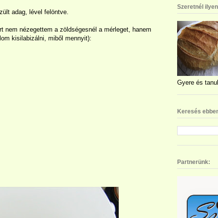
Szeretnél ilye
ült adag, lével felöntve.
ert nem nézegettem a zöldségesnél a mérleget, hanem
om kisilabizálni, miből mennyit):
Gyere és tanul
Keresés ebben
Partnerünk: