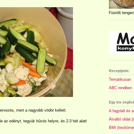
Füstölt tengeri
Receptjeim:
Tematikusan
ABC rendben
Egy kis segíts
zervezés, mert a nagyobb vödör kellett.
A fagylalt és a
Átváltó oldal 
 le az edényt, tegyük hűvös helyre, és 2-3 hét alatt
BMI (testtöme