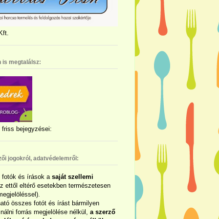
ft.
 is megtalálsz:
friss bejegyzései:
zői jogokról, adatvédelemről:
ó fotók és írások a
saját szellemi
az ettől eltérő esetekben természetesen
megjelöléssel).
ható összes fotót és írást bármilyen
álni forrás megjelölése nélkül,
a szerző