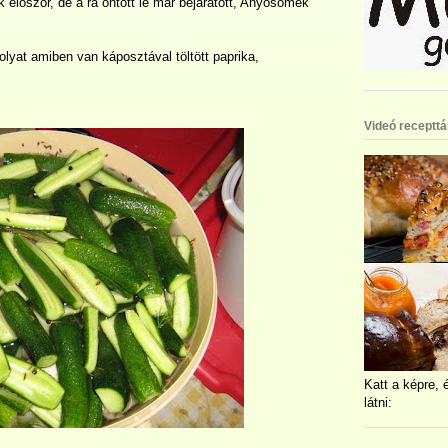
 először, de a rá öntött lé már bejáratott, Anyósomék
lyat amiben van káposztával töltött paprika,
Videó recepttá
Katt a képre, 
látni: