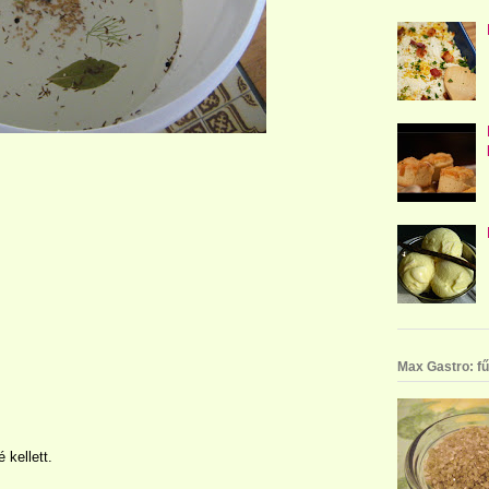
Max Gastro: fű
kellett.