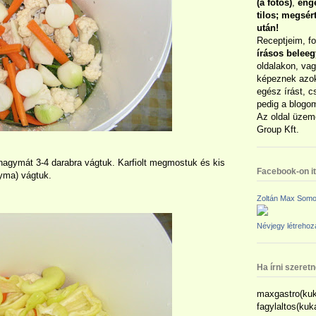
(a fotós)
,
enge
tilos; megsé
után!
Receptjeim, f
írásos belee
oldalakon, vag
képeznek azok
egész írást, c
pedig a blogom
Az oldal üzem
Group Kft.
agymát 3-4 darabra vágtuk. Karfiolt megmostuk és kis
Facebook-on itt
gyma) vágtuk.
Zoltán Max Somo
Névjegy létreho
Ha írni szeret
maxgastro(kuk
fagylaltos(ku