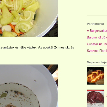
Partnereink:
A Burgonyakut
Baromi jó! Jó é
GusztaHús, hel
csumáztuk és félbe vágtuk. Az uborkát 2x mostuk, és
Szarvas-Fish K
Népszerű beje