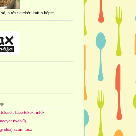
 só, a részletekért katt a képre
ég:
 tölcsér: tápértékek, infók
(magyar nyelvű)
gindex) számítása