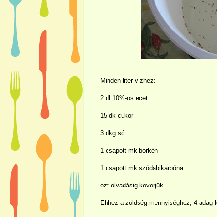
Minden liter vízhez:
2 dl 10%-os ecet
15 dk cukor
3 dkg só
1 csapott mk borkén
1 csapott mk szódabikarbóna
ezt olvadásig keverjük.
Ehhez a zöldség mennyiséghez, 4 adag lé 