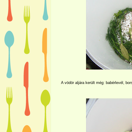
A vödör aljára került még: babérlevél, 