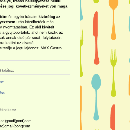
délye, írásos beleegyezése nélkül
rtése jogi következményeket von maga
otóim és egyéb írásaim
kizárólag az
gyezésem
után közölhetőek más
y nyomtatásban. Ez alól kivételt
 a gyűjtőportálok, ahol nem közlik az
sak annak első pár sorát, folytatásért
ra kattint az olvasó.
eltetője a jogtulajdonos: MAX Gastro
 találsz:
gyi
zása
nél nekem:
ac)gmail(pont)com
kac)gmail(pont)com