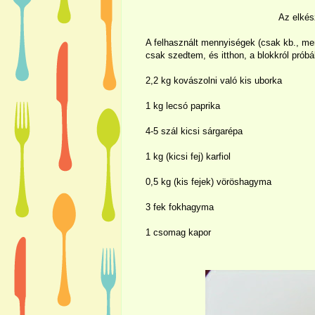
Az elkész
A felhasznált mennyiségek (csak kb., m
csak szedtem, és itthon, a blokkról próbál
2,2 kg kovászolni való kis uborka
1 kg lecsó paprika
4-5 szál kicsi sárgarépa
1 kg (kicsi fej) karfiol
0,5 kg (kis fejek) vöröshagyma
3 fek fokhagyma
1 csomag kapor