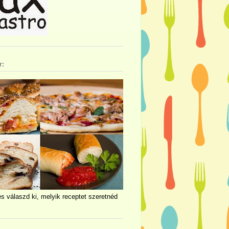
r:
és válaszd ki, melyik receptet szeretnéd