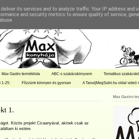
deliver its services and to analyze traffic. Your IP address and 
formance and security metrics to ensure quality of service, gen
abuse.
Max Gastro terméklista
ABC-s szakácskönyvem
Tematikus szakácsk
i 1-25:
Főzzünk könnyen és gyorsan
A TanuljMegSutni.hu oldal videó r
Max Gastro te
kt 1.
ságot. Közös projekt Cicaanyával, akinek csak az
találtam ki estére.