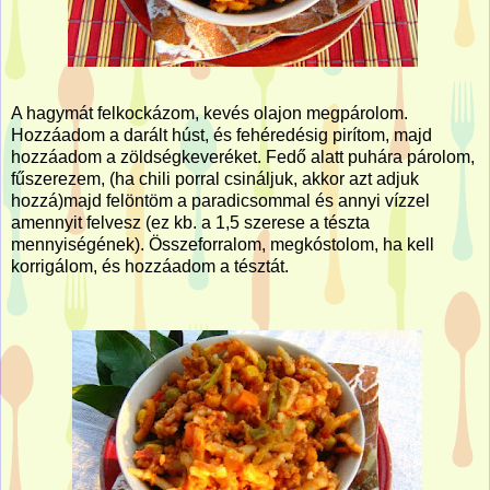
A hagymát felkockázom, kevés olajon megpárolom.
Hozzáadom a darált húst, és fehéredésig pirítom, majd
hozzáadom a zöldségkeveréket. Fedő alatt puhára párolom,
fűszerezem, (ha chili porral csináljuk, akkor azt adjuk
hozzá)majd felöntöm a paradicsommal és annyi vízzel
amennyit felvesz (ez kb. a 1,5 szerese a tészta
mennyiségének). Összeforralom, megkóstolom, ha kell
korrigálom, és hozzáadom a tésztát.