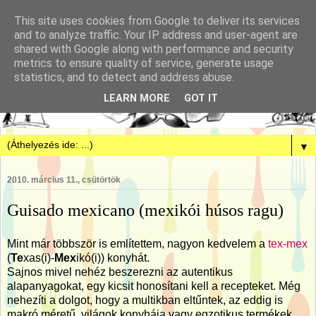
This site uses cookies from Google to deliver its services
and to analyze traffic. Your IP address and user-agent are
shared with Google along with performance and security
metrics to ensure quality of service, generate usage
statistics, and to detect and address abuse.
LEARN MORE
GOT IT
▼
2010. március 11., csütörtök
Guisado mexicano (mexikói húsos ragu)
Mint már többször is említettem, nagyon kedvelem a
tex-mex
(
Te
xas(i)-
Mex
ikó(i)) konyhát.
Sajnos mivel nehéz beszerezni az autentikus
alapanyagokat, egy kicsit honosítani kell a recepteket. Még
nehezíti a dolgot, hogy a multikban eltűntek, az eddig is
makró méretű, világok konyhája vagy egzotikus termékek