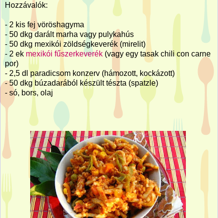
Hozzávalók:
- 2 kis fej vöröshagyma
- 50 dkg darált marha vagy pulykahús
- 50 dkg mexikói zöldségkeverék (mirelit)
- 2 ek
mexikói fűszerkeverék
(vagy egy tasak chili con carne
por)
- 2,5 dl paradicsom konzerv (hámozott, kockázott)
- 50 dkg búzadarából készült tészta (spatzle)
- só, bors, olaj