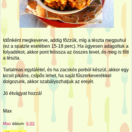
Időnként megkeverve, addig főzzük, míg a tészta megpuhul
(ez a spatzle esetében 15-18 perc). Ha ügyesen adagoltuk a
folyadékot, akkor pont felissza az összes levet, és meg is főtt
a tészta.
Tartalmas egytálétel, és ha zacskós porból készül, akkor egy
kicsit pikáns, csípős lehet, ha saját fűszerkeverékkel
dolgozunk, akkor szabályozhatjuk az erejét.
Jó étvágyat hozzá!
Max
Max
dátum:
6:03