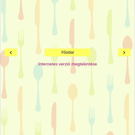
‹
›
Főoldal
Internetes verzió megtekintése