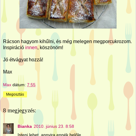
Rácson hagyom kihűlni, és még melegen megporcukrozom.
Inspiráció
innen
, köszönöm!
Jó étvágyat hozzá!
Max
Max
dátum:
7:55
Megosztás
8 megjegyzés:
Bianka
2010. június 23. 8:58
Isteni lehet, annyira ennék belőle