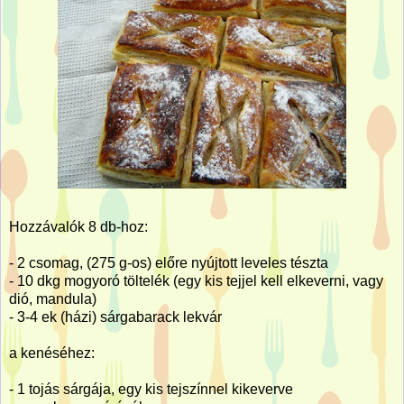
Hozzávalók 8 db-hoz:
- 2 csomag, (275 g-os) előre nyújtott leveles tészta
- 10 dkg mogyoró töltelék (egy kis tejjel kell elkeverni, vagy
dió, mandula)
- 3-4 ek (házi) sárgabarack lekvár
a kenéséhez:
- 1 tojás sárgája, egy kis tejszínnel kikeverve