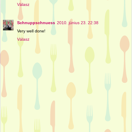
Válasz
Schnuppschnuess
2010. június 23. 22:38
Very well done!
Válasz