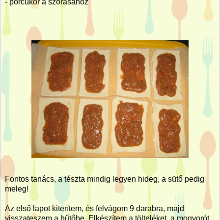
- porcukor a szórásához
Fontos tanács, a tészta mindig legyen hideg, a sütő pedig
meleg!
Az első lapot kiterítem, és felvágom 9 darabra, majd
visszateszem a hűtőbe. Elkészítem a tölteléket, a mogyorót