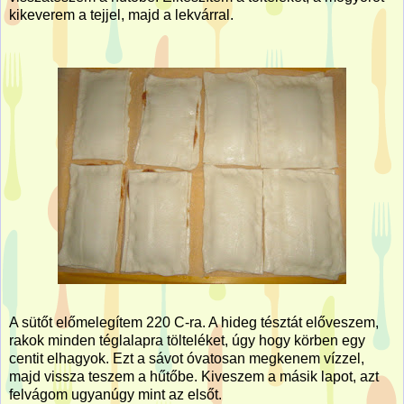
kikeverem a tejjel, majd a lekvárral.
A sütőt előmelegítem 220 C-ra. A hideg tésztát előveszem,
rakok minden téglalapra tölteléket, úgy hogy körben egy
centit elhagyok. Ezt a sávot óvatosan megkenem vízzel,
majd vissza teszem a hűtőbe. Kiveszem a másik lapot, azt
felvágom ugyanúgy mint az elsőt.