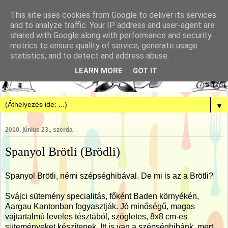
This site uses cookies from Google to deliver its services
and to analyze traffic. Your IP address and user-agent are
shared with Google along with performance and security
metrics to ensure quality of service, generate usage
statistics, and to detect and address abuse.
LEARN MORE
GOT IT
▼
2010. június 23., szerda
Spanyol Brötli (Brödli)
Spanyol Brötli, némi szépséghibával. De mi is az a Brötli?
Svájci sütemény specialitás, főként Baden környékén,
Aargau Kantonban fogyasztják. Jó minőségű, magas
vajtartalmú leveles tésztából, szögletes, 8x8 cm-es
süteményeket készítenek. Itt is van a szépséghibánk, mert