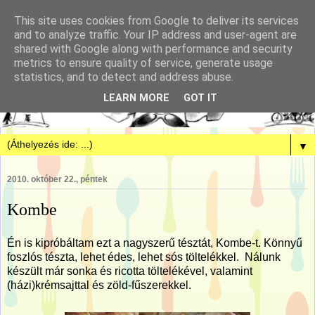
This site uses cookies from Google to deliver its services
and to analyze traffic. Your IP address and user-agent are
shared with Google along with performance and security
metrics to ensure quality of service, generate usage
statistics, and to detect and address abuse.
LEARN MORE
GOT IT
▼
2010. október 22., péntek
Kombe
Én is kipróbáltam ezt a nagyszerű tésztát, Kombe-t. Könnyű
foszlós tészta, lehet édes, lehet sós töltelékkel. Nálunk
készült már sonka és ricotta töltelékével, valamint
(házi)krémsajttal és zöld-fűszerekkel.