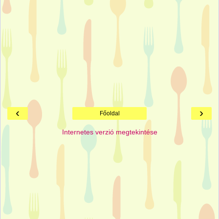
‹
›
Főoldal
Internetes verzió megtekintése