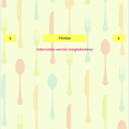
‹
›
Főoldal
Internetes verzió megtekintése