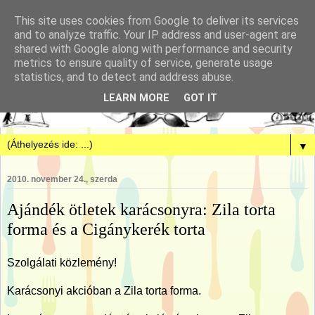
This site uses cookies from Google to deliver its services
and to analyze traffic. Your IP address and user-agent are
shared with Google along with performance and security
metrics to ensure quality of service, generate usage
statistics, and to detect and address abuse.
LEARN MORE
GOT IT
▼
2010. november 24., szerda
Ajándék ötletek karácsonyra: Zila torta
forma és a Cigánykerék torta
Szolgálati közlemény!
Karácsonyi akcióban a Zila torta forma.