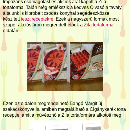
Impozáns csomagolást és akciós árat kapott a Zila
tortaforma. Talán még emlékszik a kedves Olvasó a tavaly,
általunk is kipróbált csodás konyhai segédeszközzel
készített
teszt receptekre
. Ezek a nagyszerű formák most
szuper akciós áron megrendelhetőek a
Zila tortaforma
oldalán.
Ezen az oldalon megrendelhető Bangó Margit új
szakácskönyve is, amiben megtalálható a Cigánykerék torta
receptje, amit a művésznő a Zila tortaformára alkotott meg.