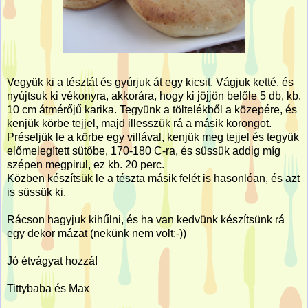
Vegyük ki a tésztát és gyúrjuk át egy kicsit. Vágjuk ketté, és
nyújtsuk ki vékonyra, akkorára, hogy ki jöjjön belőle 5 db, kb.
10 cm átmérőjű karika. Tegyünk a töltelékből a közepére, és
kenjük körbe tejjel, majd illesszük rá a másik korongot.
Préseljük le a körbe egy villával, kenjük meg tejjel és tegyük
előmelegített sütőbe, 170-180 C-ra, és süssük addig míg
szépen megpirul, ez kb. 20 perc.
Közben készítsük le a tészta másik felét is hasonlóan, és azt
is süssük ki.
Rácson hagyjuk kihűlni, és ha van kedvünk készítsünk rá
egy dekor mázat (nekünk nem volt:-))
Jó étvágyat hozzá!
Tittybaba és Max