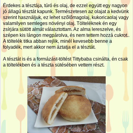
Érdekes a tésztája, túró és olaj, de ezzel együtt egy nagyon
jó állagú tésztát kapunk. Természetesen az olajat a kedvünk
szerint használjuk, ez lehet szőlőmagolaj, kukoricaolaj vagy
valamilyen semleges növényi olaj. Tölteléknek én egy
zsírjára sütött almát választottam. Az alma lereszelve, és
szépen kis lángon megpárolva, és nem tettem hozzá cukrot..
A töltelék titka abban rejlik, minél kevesebb benne a
folyadék, mert akkor nem áztatja el a tésztát.
A tésztát is és a formázást-töltést Tittybaba csinálta, én csak
a töltelékben és a tészta sütésében vettem részt.