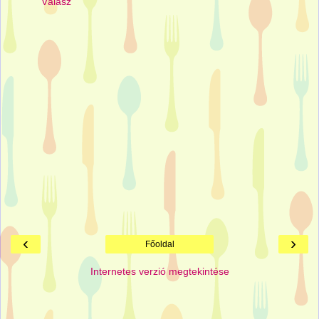
Válasz
‹
›
Főoldal
Internetes verzió megtekintése