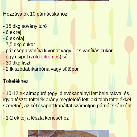
Hozzávalók 10 párnácskához:
- 15 dkg sovány túró
- 6 ek tej
- 6 ek olaj
- 7,5 dkg cukor
- pár csepp vanília kivonat vagy 1 cs vaníliás cukor
- egy csipet (
zöld-citromos
) só
- 30 dkg liszt
- 2 tk szódabikarbóna vagy sütőpor
Töltelékhez:
- 10-12 ek almapüré (egy jó evőkanálnyi lett bele rakva, és
így a tészta-töltelék arány megfelelő lett, aki több töltelékkel
szeretné, az két csapott kanállal számoljon párnácskánként
)
- 1-2 ek tej a tészta kenéséhez