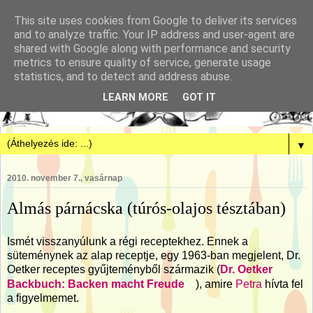
This site uses cookies from Google to deliver its services
and to analyze traffic. Your IP address and user-agent are
shared with Google along with performance and security
metrics to ensure quality of service, generate usage
statistics, and to detect and address abuse.
LEARN MORE
GOT IT
▼
2010. november 7., vasárnap
Almás párnácska (túrós-olajos tésztában)
Ismét visszanyúlunk a régi receptekhez. Ennek a
süteménynek az alap receptje, egy 1963-ban megjelent, Dr.
Oetker receptes gyűjteményből származik (
Dr. Oetker
Backbuch: Backen macht Freude
), amire
Petra
hívta fel
a figyelmemet.