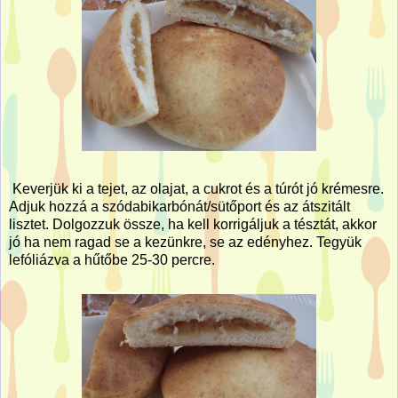
Keverjük ki a tejet, az olajat, a cukrot és a túrót jó krémesre.
Adjuk hozzá a szódabikarbónát/sütőport és az átszitált
lisztet. Dolgozzuk össze, ha kell korrigáljuk a tésztát, akkor
jó ha nem ragad se a kezünkre, se az edényhez. Tegyük
lefóliázva a hűtőbe 25-30 percre.