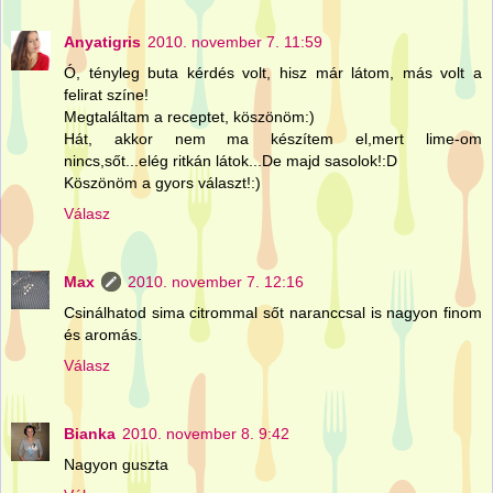
Anyatigris
2010. november 7. 11:59
Ó, tényleg buta kérdés volt, hisz már látom, más volt a
felirat színe!
Megtaláltam a receptet, köszönöm:)
Hát, akkor nem ma készítem el,mert lime-om
nincs,sőt...elég ritkán látok...De majd sasolok!:D
Köszönöm a gyors választ!:)
Válasz
Max
2010. november 7. 12:16
Csinálhatod sima citrommal sőt naranccsal is nagyon finom
és aromás.
Válasz
Bianka
2010. november 8. 9:42
Nagyon guszta