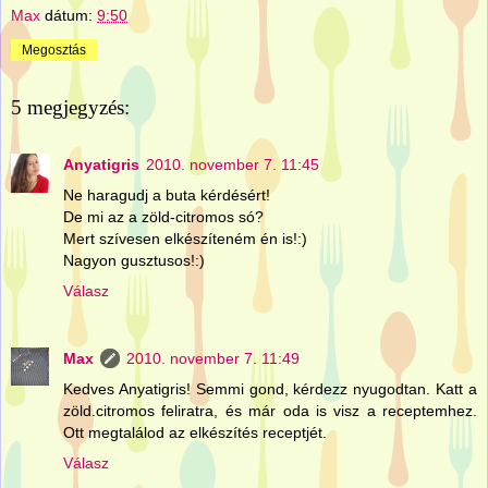
Max
dátum:
9:50
Megosztás
5 megjegyzés:
Anyatigris
2010. november 7. 11:45
Ne haragudj a buta kérdésért!
De mi az a zöld-citromos só?
Mert szívesen elkészíteném én is!:)
Nagyon gusztusos!:)
Válasz
Max
2010. november 7. 11:49
Kedves Anyatigris! Semmi gond, kérdezz nyugodtan. Katt a
zöld.citromos feliratra, és már oda is visz a receptemhez.
Ott megtalálod az elkészítés receptjét.
Válasz