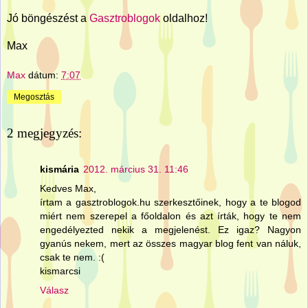
Jó böngészést a
Gasztroblogok
oldalhoz!
Max
Max
dátum:
7:07
Megosztás
2 megjegyzés:
kismária
2012. március 31. 11:46
Kedves Max,
írtam a gasztroblogok.hu szerkesztőinek, hogy a te blogod
miért nem szerepel a főoldalon és azt írták, hogy te nem
engedélyezted nekik a megjelenést. Ez igaz? Nagyon
gyanús nekem, mert az összes magyar blog fent van náluk,
csak te nem. :(
kismarcsi
Válasz