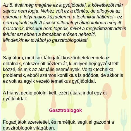
Az 5. évét még megérte ez a gyűjtőoldal, a következőt már
sajnos nem fogja. Nehéz volt ez a döntés, de elfogyott az
energia a folyamatos küzdelemre a technikai háttérrel - ez
nem rajtunk múlt. A linkek pillanatnyi állapotukban még itt
maradnak, frissülni nem fognak, mivel a megváltozott admin
felület ezt ebben a formában erősen nehezíti.
Mindenkinek további jó gasztroblogolást!
Sajnálom, mert sok látogatót köszönhetek ennek az
oldalnak, sokszor ott néztem át, ki milyen bejegyzést tett
közzé, és mik az aktuális események. Voltak technikai
problémák, ebből számos konfliktus is adódott, de akkor is
ez volt az egyik vezető tematikus gyűjtőoldal.
A hiányt pedig pótolni kell, ezért útjára indul egy új
gyűjtőoldal:
Gasztroblogok
Fogadjátok szeretettel, és reméljük, segít eligazodni a
gasztroblogok világában.