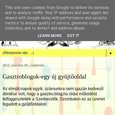
This site uses cookies from Google to deliver its services
and to analyze traffic. Your IP address and user-agent are
shared with Google along with performance and security
metrics to ensure quality of service, generate usage
statistics, and to detect and address abuse.
LEARN MORE
GOT IT
▼
2012. március 29., csütörtök
Gasztroblogok-egy új gyüjtőoldal
Az elmúlt napok egyik, számunkra nem igazán kedvező
döntése volt, hogy a gasztro.blog.hu oldal működést
felfüggesztették a Szerkesztők. Szombaton ez az üzenet
fogadott a gyűjtőoldalon: