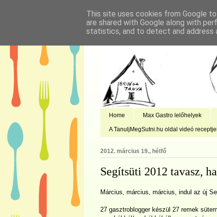
This site uses cookies from Google to 
are shared with Google along with per
statistics, and to detect and address 
Home
Max Gastro lelőhelyek
A TanuljMegSutni.hu oldal videó receptje
2012. március 19., hétfő
Segítsüti 2012 tavasz, h
Március, március, március, indul az új Se
27 gasztroblogger készül 27 remek sütemé