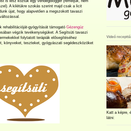
ost is lesz köztük egy vendégblogger (reméljük, nem
zel). A kilétükre szokás szerint majd csak a licit
dunk újat, hogy alapvetően a megszokott tavaszi
változással.
k rehabilitációját-gyógyítását támogató
Gézengúz
osában végzik tevékenységüket. A Segítsüti tavaszi
Videó recepttá
ermekekkel folytatott terápiák elősegítéséhez
t, könyveket, teszteket, gyógyászati segédeszközöket
Katt a képre, 
látni: