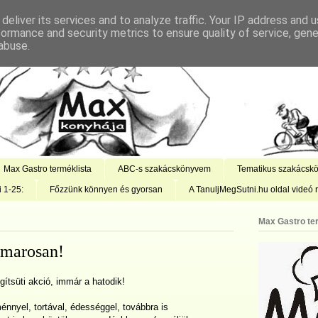
deliver its services and to analyze traffic. Your IP address and 
formance and security metrics to ensure quality of service, gen
abuse.
Max Gastro terméklista
ABC-s szakácskönyvem
Tematikus szakácsk
i 1-25:
Főzzünk könnyen és gyorsan
A TanuljMegSutni.hu oldal videó r
Max Gastro te
amarosan!
gítsüti akció, immár a hatodik!
nnyel, tortával, édességgel, továbbra is