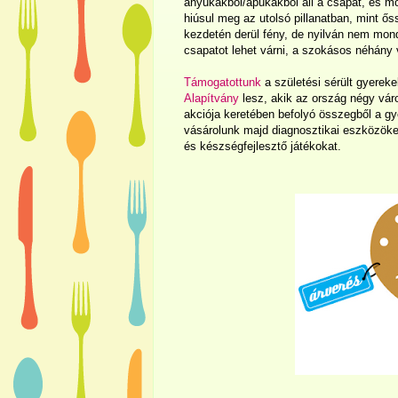
anyukákból/apukákból áll a csapat, és m
hiúsul meg az utolsó pillanatban, mint őss
kezdetén derül fény, de nyilván nem mon
csapatot lehet várni, a szokásos néhány 
Támogatottunk
a születési sérült gyereke
Alapítvány
lesz, akik az ország négy vár
akciója keretében befolyó összegből a gy
vásárolunk majd diagnosztikai eszközöke
és készségfejlesztő játékokat.