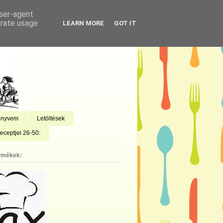
user-agent
erate usage
LEARN MORE
GOT IT
önyvem
Letöltések
eceptjei 26-50:
rmékek: