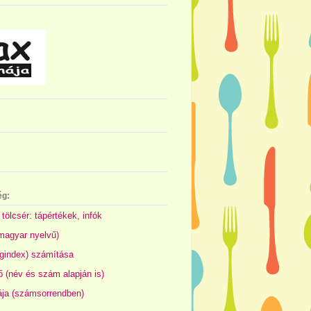
ég:
 tölcsér: tápértékek, infók
(magyar nyelvű)
gindex) számítása
 (név és szám alapján is)
ája (számsorrendben)