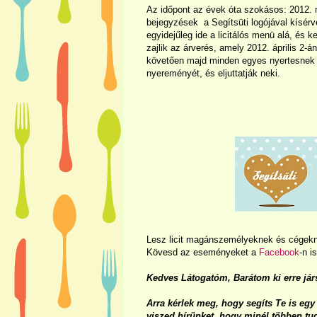
Az időpont az évek óta szokásos: 2012. 
bejegyzések a Segítsüti logójával kísérv
egyidejűleg ide a licitálós menü alá, és k
zajlik az árverés, amely 2012. április 2-
követően majd minden egyes nyertesnek v
nyereményét, és eljuttatják neki.
Lesz licit magánszemélyeknek és cégekne
Kövesd az eseményeket a
Facebook
-n is
Kedves Látogatóm, Barátom ki erre jár
Arra kérlek meg, hogy segíts Te is egy 
viszed hírünket, hogy minél többen tud