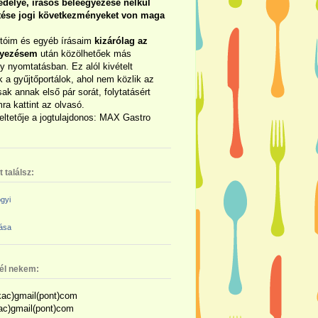
délye, írásos beleegyezése nélkül
rtése jogi következményeket von maga
otóim és egyéb írásaim
kizárólag az
gyezésem
után közölhetőek más
y nyomtatásban. Ez alól kivételt
 a gyűjtőportálok, ahol nem közlik az
sak annak első pár sorát, folytatásért
ra kattint az olvasó.
eltetője a jogtulajdonos: MAX Gastro
 találsz:
gyi
zása
nél nekem:
ac)gmail(pont)com
kac)gmail(pont)com