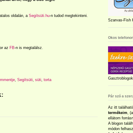
atalos oldalán, a
Segítsüti.hu
-n tudod megtekinteni.
Szarvas-Fish K
Okos telefonon
kor az
FB
-n is megtalálsz.
Gasztroblogok 
mmentje
,
Segítsüti
,
süti
,
torta
k:
Pár szó a szer
Az itt találhat
termékeim
, (
ellátom forrás
A blogon talál
módon felhaszn