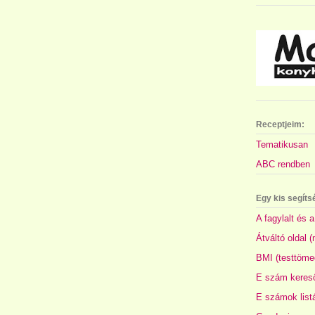
Receptjeim:
Tematikusan
ABC rendben
Egy kis segíts
A fagylalt és a
Átváltó oldal 
BMI (testtöme
E szám kereső
E számok list