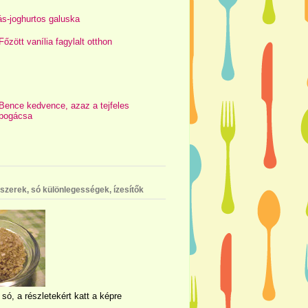
s-joghurtos galuska
Főzött vanília fagylalt otthon
Bence kedvence, azaz a tejfeles
pogácsa
szerek, só különlegességek, ízesítők
 só, a részletekért katt a képre