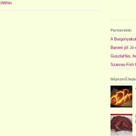
Partnereink:
A Burgonyakut
Baromi jó! Jó é
GusztaHús, hel
Szarvas-Fish K
Népszerű beje