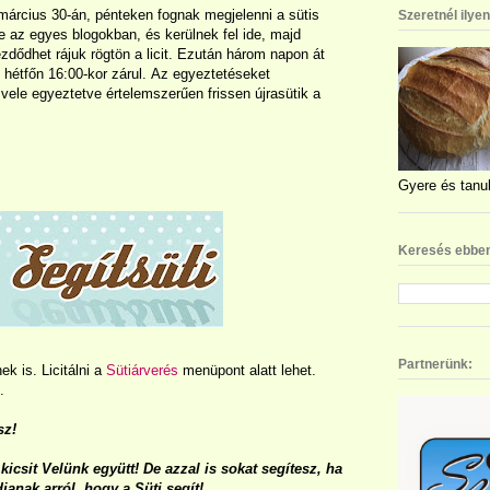
március 30-án, pénteken fognak megjelenni a sütis
Szeretnél ilye
e az egyes blogokban, és kerülnek fel ide, majd
ezdődhet rájuk rögtön a licit. Ezután három napon át
án hétfőn 16:00-kor zárul. Az egyeztetéseket
ele egyeztetve értelemszerűen frissen újrasütik a
Gyere és tanul
Keresés ebben
Partnerünk:
k is. Licitálni a
Sütiárverés
menüpont alatt lehet.
.
sz!
kicsit Velünk együtt! De azzal is sokat segítesz, ha
janak arról, hogy a Süti segít!