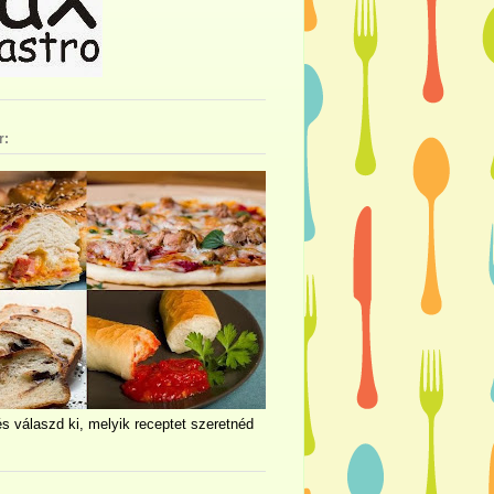
r:
és válaszd ki, melyik receptet szeretnéd