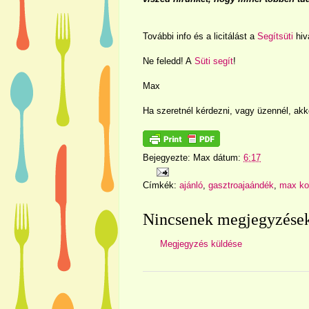
További info és a licitálást a
Segítsüti
hiv
Ne feledd! A
Süti segít
!
Max
Ha szeretnél kérdezni, vagy üzennél, ak
Bejegyezte:
Max
dátum:
6:17
Címkék:
ajánló
,
gasztroajaándék
,
max ko
Nincsenek megjegyzése
Megjegyzés küldése