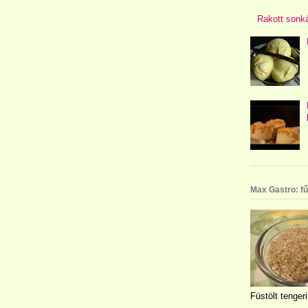
Rakott sonká
Max Gastro: fű
Füstölt tengeri