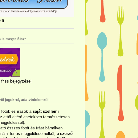
ft.
 is megtalálsz:
friss bejegyzései:
zői jogokról, adatvédelemről:
ó fotók és írások a
saját szellemi
az ettől eltérő esetekben természetesen
megjelöléssel).
ható összes fotót és írást bármilyen
álni forrás megjelölése nélkül,
a szerző