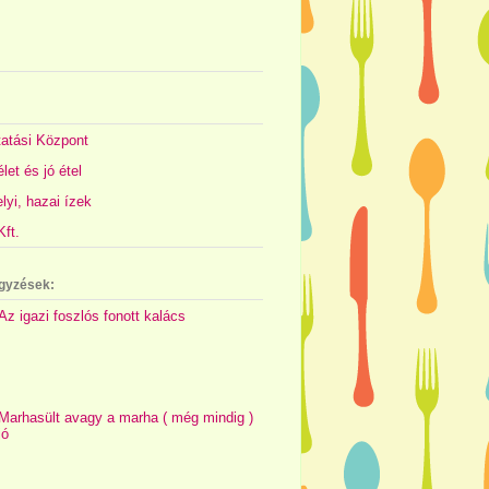
atási Központ
let és jó étel
yi, hazai ízek
ft.
gyzések:
Az igazi foszlós fonott kalács
Marhasült avagy a marha ( még mindig )
jó