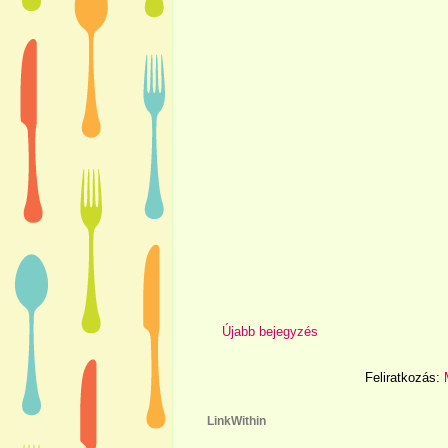
Újabb bejegyzés
Feliratkozás:
LinkWithin