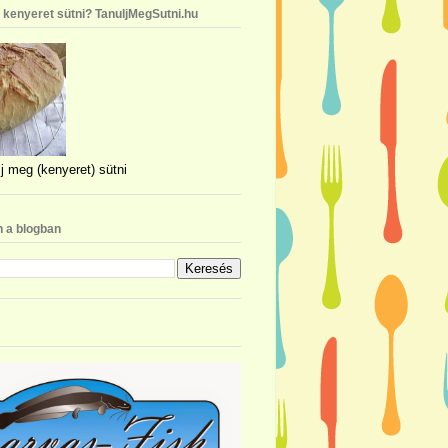
n kenyeret sütni? TanuljMegSutni.hu
j meg (kenyeret) sütni
 a blogban