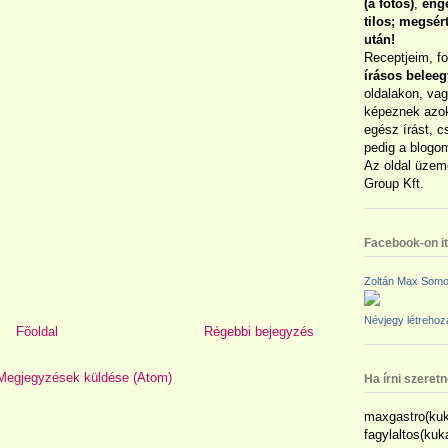
(a fotós)
,
enge
tilos; megsé
után!
Receptjeim, f
írásos belee
oldalakon, vag
képeznek azok
egész írást, c
pedig a blogom
Az oldal üzem
Group Kft.
Facebook-on itt
Zoltán Max Somo
Névjegy létreho
Főoldal
Régebbi bejegyzés
Megjegyzések küldése (Atom)
Ha írni szeret
maxgastro(kuk
fagylaltos(ku