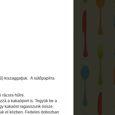
délye, írásos beleegyezése nélkül
rtése jogi következményeket von maga
otóim és egyéb írásaim
kizárólag az
gyezésem
után közölhetőek más
y nyomtatásban. Ez alól kivételt
 a gyűjtőportálok, ahol nem közlik az
sak annak első pár sorát, folytatásért
ra kattint az olvasó.
eltetője a jogtulajdonos: MAX Gastro
 találsz:
gyi
zása
nél nekem:
ac)gmail(pont)com
kac)gmail(pont)com