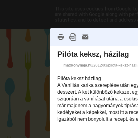
This site uses cookies from Google to 
are shared with Google along with per
statistics, and to detect and address 
Home
Max Gastro lelőhelyek
A TanuljMegSutni.hu oldal videó receptje
2012. március 2., péntek
Pilóta keksz, házilag
Pilóta keksz házilag
A
Vaníliás karika
szereplése után egy régó
Pilóta keksz, az egyik legnépszerűbb des