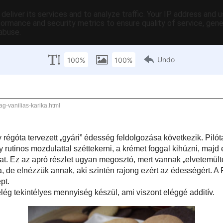
deliver its services and to analyze traffic. Your IP address and 
formance and security metrics to ensure quality of service, gen
abuse.
Max Gastro terméklista
ABC-s szakácskönyvem
Tematikus szakácsk
i 1-25:
Főzzünk könnyen és gyorsan
A TanuljMegSutni.hu oldal videó r
Max Gastro te
ta tervezett „gyári” édesség feldolgozása következik.
szert. A két különböző kekszet egy rutinos mozdulattal