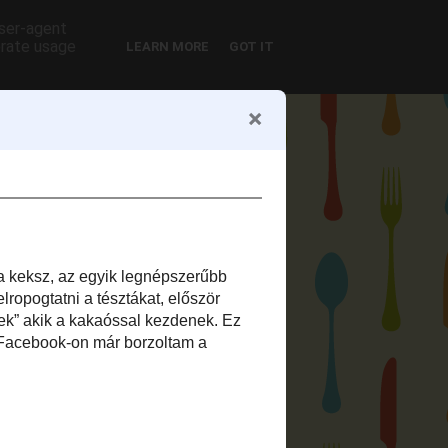
user-agent
erate usage
LEARN MORE
GOT IT
önyvem
Letöltések
eceptjei 26-50:
rmékek: