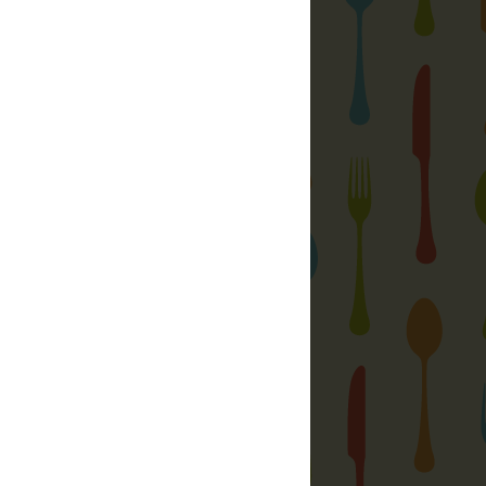
n kenyeret sütni? TanuljMegSutni.hu
j meg (kenyeret) sütni
 a blogban