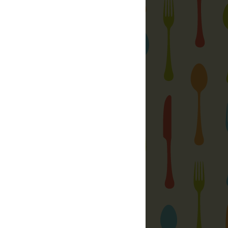
r:
és válaszd ki, melyik receptet szeretnéd