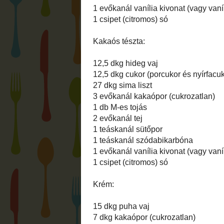
Hozzávalók:
Vaníliás tészta:
12,5 dkg hideg vaj
12,5 dkg cukor (én porcukor és nyírfacuk
27 dkg sima liszt
1 db M-es tojás
2 evőkanál tej
1 teáskanál sütőpor
1 teáskanál szódabikarbóna
1 evőkanál vanília kivonat (vagy vaníliás
1 csipet (citromos) só
Kakaós tészta:
12,5 dkg hideg vaj
12,5 dkg cukor (porcukor és nyírfacukor 
27 dkg sima liszt
3 evőkanál kakaópor (cukrozatlan)
1 db M-es tojás
2 evőkanál tej
1 teáskanál sütőpor
1 teáskanál szódabikarbóna
1 evőkanál vanília kivonat (vagy vaníliás
1 csipet (citromos) só