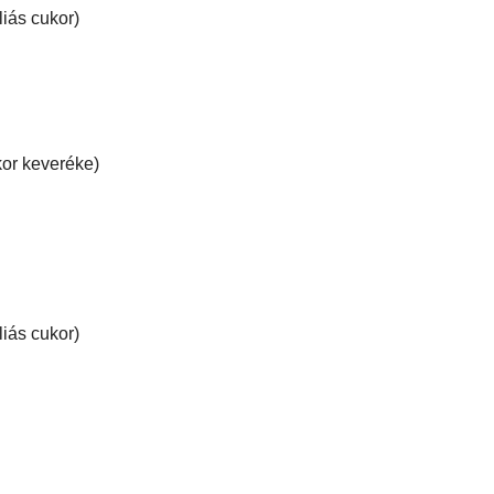
Szeretnél ilye
or keverékét használtam)
Gyere és tanul
 cukor)
Keresés ebben
keveréke)
Partnerünk:
 cukor)