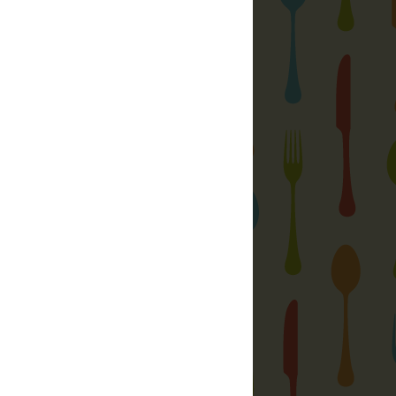
Rakott sonkás-joghurtos galuska
Főzött vanília fagylalt otthon
Bence kedvence, azaz a tejfeles
pogácsa
szerek, só különlegességek, ízesítők