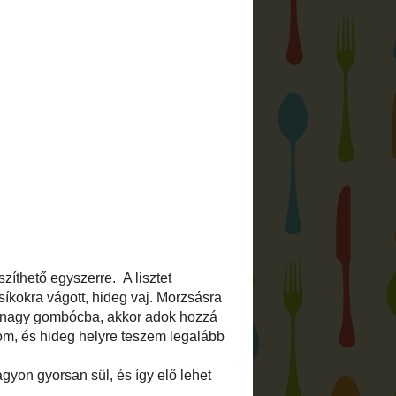
ft.
 is megtalálsz:
friss bejegyzései:
zői jogokról, adatvédelemről:
ó fotók és írások a
saját szellemi
az ettől eltérő esetekben természetesen
megjelöléssel).
ható összes fotót és írást bármilyen
álni forrás megjelölése nélkül,
a szerző