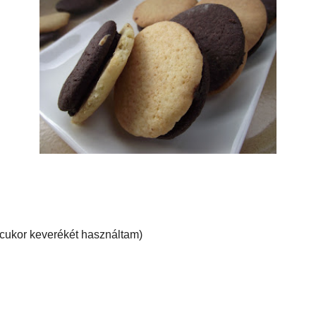
 elropogtatni a tésztákat, először szigorúan a vaníliásat
an megosztó, mert vannak „elvetemültek” akik a
agyományok tiprása, de elnézzük annak, aki szintén
on már borzoltam a kedélyeket a képekkel, most itt a
 tekintélyes mennyiség készül, ami viszont eléggé
Videó recepttá
Katt a képre, 
látni: