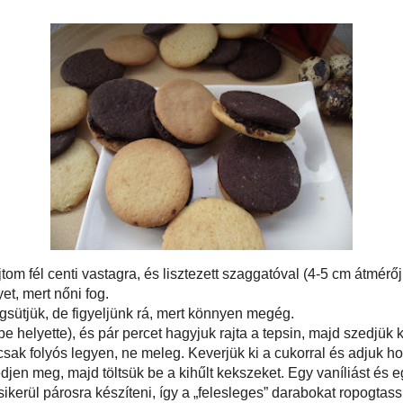
(a fotós)
,
enge
aprítóban szoktam csinálni. Ez a mennyiségű tészta pont
tilos; megsé
álom, hozzáadom a sütőport és a szódabikarbónát. Bele a
után!
okra vágott, hideg vaj. Morzsásra darálom, majd hozzá
Receptjeim, f
áratom a gépet, és ha nem áll össze egy nagy gombócba,
írásos belee
Ha összeállt a tészta, kiborítom egy darab háztartási
oldalakon, vag
lyre teszem legalább 1,5-2 órára. Ugyanígy elkészítem a
képeznek azok
szitálom a liszttel együtt.
egész írást, c
zítek két sütőlapot és négy sütőpapírt. Ez azért kell,
pedig a blogom
 egy kicsit készülni.
Az oldal üzem
Group Kft.
Facebook-on itt
Zoltán Max Somo
Névjegy létreho
Ha írni szeret
maxgastro(kuk
fagylaltos(ku