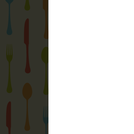
Címkék:
átszabva
,
csoki
,
édesség
,
keks
nyírfacukor
,
retró
,
tojás
,
vanília
,
vendégv
3 megjegyzés:
Alexa Christi
írta...
Nagyon jól néznek ki! Én is készí
keksz)csokoládés ganache-al, az
Imádták! Szerintem is szuper ötle
:)
2012. március 2. 11:12
Max
írta...
Köszönöm! Valóban érdemes a sajá
van benne. Másrészt meg naggyon
2012. március 2. 19:15
Sz.
írta...
Szuper a recept, köszönöm Max!
is...fenomenális lett!:)
2012. március 10. 19:48