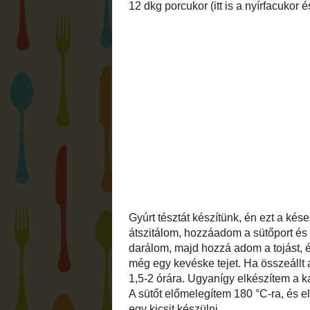
Krém:
15 dkg puha vaj
7 dkg kakaópor (cukrozatlan)
12 dkg porcukor (itt is a nyírfacukor és 