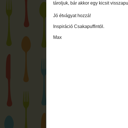
Gyengén lisztezett nyújtólapon kinyújtom 
átmérőjű) kiszaggatjuk. A sütőpapírra so
A meleg sütőben kb. 10 perc alatt megsüt
Ha megsült vegyük ki a tepsit (csere be he
szedjük ki rácsra hűlni.
A krémhez a vajat lágyítsuk meg, de csak
adjuk hozzá a kakaóport is. Tegyük be a
töltsük be a kihűlt kekszeket. Egy vaní
szaggatásnál nem sikerül párosra készíten
közben. Fedeles dobozban tároljuk, bár a
Jó étvágyat hozzá!
Inspiráció
Csakapuffintól
.
Max
Bejegyezte:
Max
dátum:
8:06