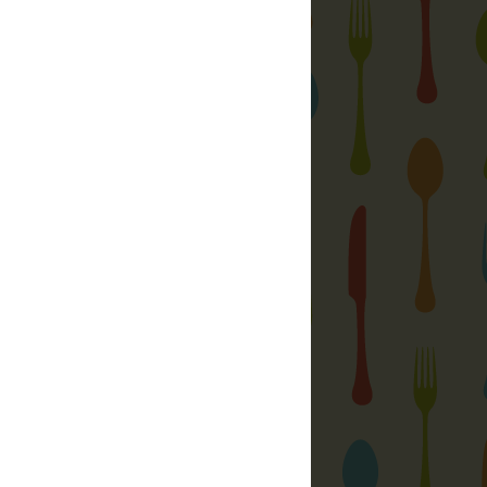
atási Központ
let és jó étel
yi, hazai ízek
ft.
gyzések:
Az igazi foszlós fonott kalács
Marhasült avagy a marha ( még mindig )
jó