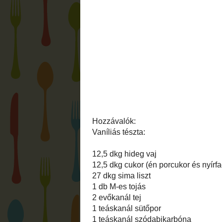
széttekerni, a krémet foggal kihúzni, majd
utána a csokisat. Ez az apró részlet ugy
kakaóssal kezdenek. Ez már majdnem a h
rajong ezért az édességért. A
Facebook
-
recept.
Igazából nem bonyolult a recept, és elég
additív.