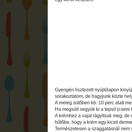
Gyúrt tésztát készítünk, én ezt a késes 
elkészíthető egyszerre. A lisztet átszit
gép tartályába, hozzá a cukor, és a csík
adom a tojást, és az első kanál tejet. J
akkor adok hozzá még egy kevéske tejet. 
fóliára, egy kicsit átgyúrom, és hideg he
kakaós tésztát is, de ott a kakaóport is át
A sütőt előmelegítem 180 °C-ra, és előkés
mert nagyon gyorsan sül, és így elő lehet