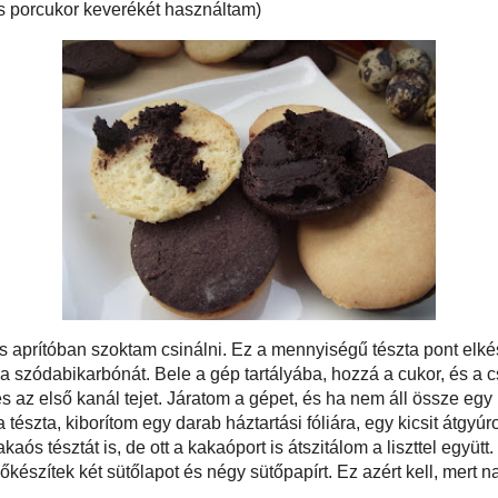
Szarvas-Fish K
porcukor keverékét használtam)
Okos telefonon
Gasztroblogok 
Pár szó a szer
Az itt találhat
termékeim
, (
ellátom forrás
A blogon talál
módon felhaszn