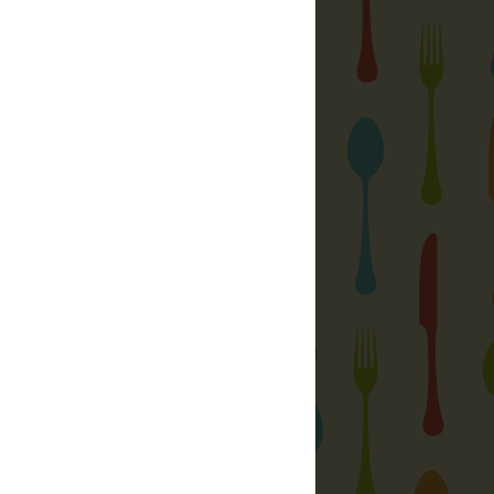
 só, a részletekért katt a képre
ég:
 tölcsér: tápértékek, infók
(magyar nyelvű)
gindex) számítása