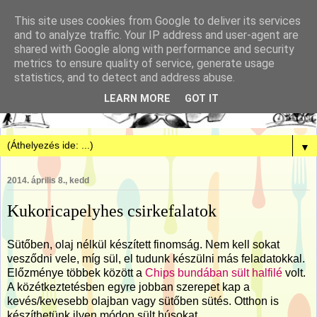
This site uses cookies from Google to deliver its services
and to analyze traffic. Your IP address and user-agent are
shared with Google along with performance and security
metrics to ensure quality of service, generate usage
statistics, and to detect and address abuse.
LEARN MORE
GOT IT
▼
2014. április 8., kedd
Kukoricapelyhes csirkefalatok
Sütőben, olaj nélkül készített finomság. Nem kell sokat
vesződni vele, míg sül, el tudunk készülni más feladatokkal.
Előzménye többek között a
Chips bundában sült halfilé
volt.
A közétkeztetésben egyre jobban szerepet kap a
kevés/kevesebb olajban vagy sütőben sütés. Otthon is
készíthetünk ilyen módon sült húsokat.