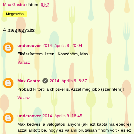
Max Gastro
dátum:
6:52
Megosztás
4 megjegyzés:
undercover
2014. április 8. 20:04
Elkészítettem. Isteni! Köszönöm, Max.
Válasz
Max Gastro
2014. április 9. 8:37
Próbáld ki tortilla chips-el is. Azzal még jobb (szerintem)!
Válasz
undercover
2014. április 9. 18:45
Max kedves, a válogatós lányom (aki ezt kapta ma ebédre)
azzal állított be, hogy ez valami brutálisan finom volt - és ez