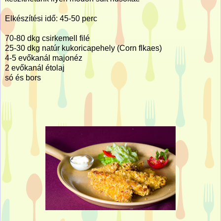
Elkészítési idő: 45-50 perc
70-80 dkg csirkemell filé
25-30 dkg natúr kukoricapehely (Corn flkaes)
4-5 evőkanál majonéz
2 evőkanál étolaj
só és bors