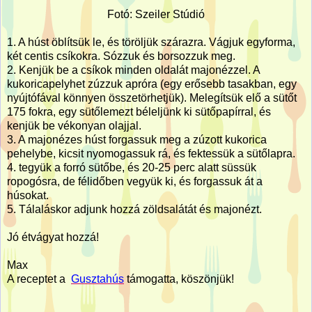
Fotó: Szeiler Stúdió
1. A húst öblítsük le, és töröljük szárazra. Vágjuk egyforma,
két centis csíkokra. Sózzuk és borsozzuk meg.
2. Kenjük be a csíkok minden oldalát majonézzel. A
kukoricapelyhet zúzzuk apróra (egy erősebb tasakban, egy
nyújtófával könnyen összetörhetjük). Melegítsük elő a sütőt
175 fokra, egy sütőlemezt béleljünk ki sütőpapírral, és
kenjük be vékonyan olajjal.
3. A majonézes húst forgassuk meg a zúzott kukorica
pehelybe, kicsit nyomogassuk rá, és fektessük a sütőlapra.
4. tegyük a forró sütőbe, és 20-25 perc alatt süssük
ropogósra, de félidőben vegyük ki, és forgassuk át a
húsokat.
5. Tálaláskor adjunk hozzá zöldsalátát és majonézt.
Jó étvágyat hozzá!
Max
A receptet a
Gusztahús
támogatta, köszönjük!