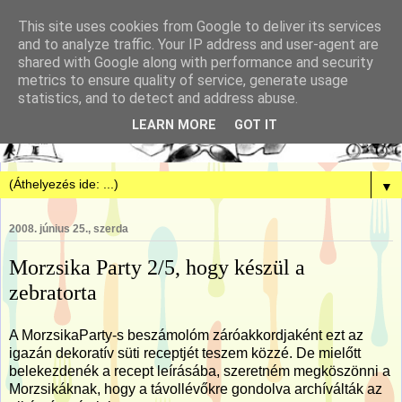
This site uses cookies from Google to deliver its services
and to analyze traffic. Your IP address and user-agent are
shared with Google along with performance and security
metrics to ensure quality of service, generate usage
statistics, and to detect and address abuse.
LEARN MORE
GOT IT
▼
2008. június 25., szerda
Morzsika Party 2/5, hogy készül a
zebratorta
A MorzsikaParty-s beszámolóm záróakkordjaként ezt az
igazán dekoratív süti receptjét teszem közzé. De mielőtt
belekezdenék a recept leírásába, szeretném megköszönni a
Morzsikáknak, hogy a távollévőkre gondolva archíválták az