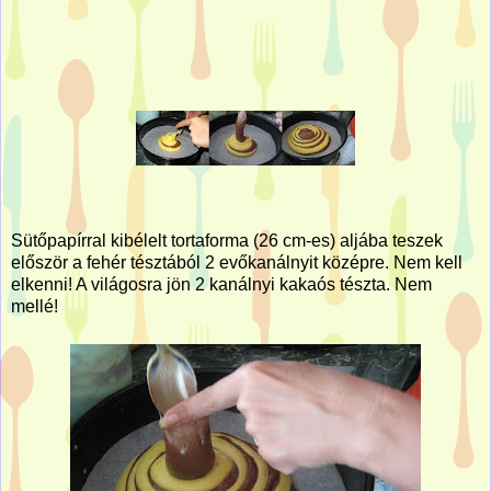
Sütőpapírral kibélelt tortaforma (26 cm-es) aljába teszek
először a fehér tésztából 2 evőkanálnyit középre. Nem kell
elkenni! A világosra jön 2 kanálnyi kakaós tészta. Nem
mellé!