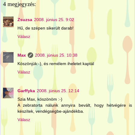
4 megjegyzés:
Zsuzsa
2008. június 25. 9:02
Hű, de szépen sikerült darab!
Válasz
Max
2008. június 25. 10:38
Köszönjük:-), és remélem iheletet kaptál
Válasz
Garffyka
2008. június 25. 12:14
Szia Max, köszönöm :-)
A zebratorta nálunk annyira bevált, hogy hétvégére is
készítek, vendégségbe-ajándékba.
Válasz