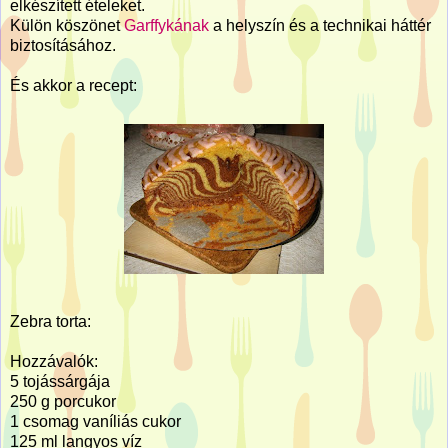
elkészített ételeket.
Külön köszönet
Garffykának
a helyszín és a technikai háttér
biztosításához.
És akkor a recept:
Zebra torta:
Hozzávalók:
5 tojássárgája
250 g porcukor
1 csomag vaníliás cukor
125 ml langyos víz