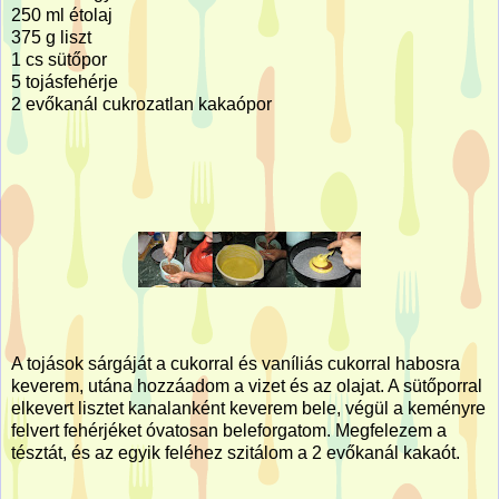
250 ml étolaj
375 g liszt
1 cs sütőpor
5 tojásfehérje
2 evőkanál cukrozatlan kakaópor
A tojások sárgáját a cukorral és vaníliás cukorral habosra
keverem, utána hozzáadom a vizet és az olajat. A sütőporral
elkevert lisztet kanalanként keverem bele, végül a keményre
felvert fehérjéket óvatosan beleforgatom. Megfelezem a
tésztát, és az egyik feléhez szitálom a 2 evőkanál kakaót.