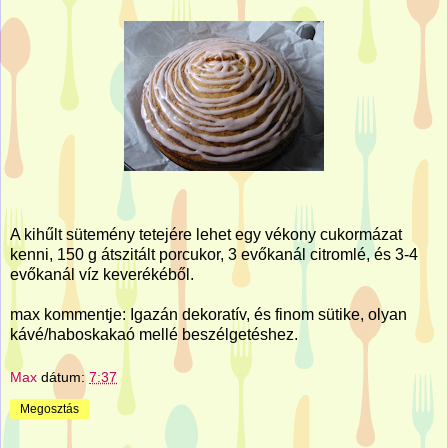
A kihűlt sütemény tetejére lehet egy vékony cukormázat
kenni, 150 g átszitált porcukor, 3 evőkanál citromlé, és 3-4
evőkanál víz keverékéből.
max kommentje: Igazán dekoratív, és finom sütike, olyan
kávé/haboskakaó mellé beszélgetéshez.
Max
dátum:
7:37
Megosztás