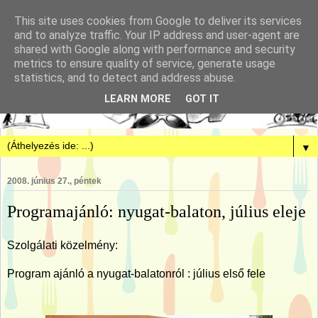
This site uses cookies from Google to deliver its services
and to analyze traffic. Your IP address and user-agent are
shared with Google along with performance and security
metrics to ensure quality of service, generate usage
statistics, and to detect and address abuse.
LEARN MORE
GOT IT
▼
2008. június 27., péntek
Programajánló: nyugat-balaton, július eleje
Szolgálati közelmény:
Program ajánló a nyugat-balatonról : július első fele