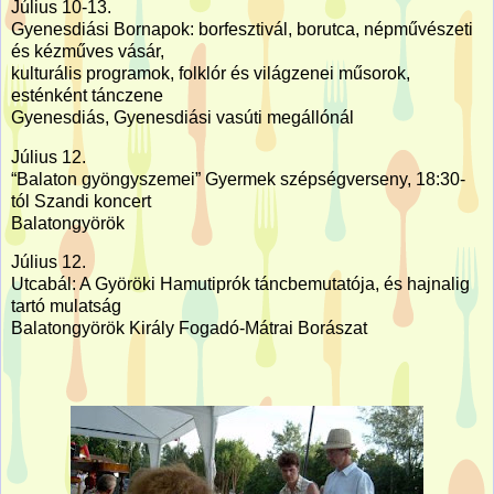
Július 10-13.
Gyenesdiási Bornapok: borfesztivál, borutca, népművészeti
és kézműves vásár,
kulturális programok, folklór és világzenei műsorok,
esténként tánczene
Gyenesdiás, Gyenesdiási vasúti megállónál
Július 12.
“Balaton gyöngyszemei” Gyermek szépségverseny, 18:30-
tól Szandi koncert
Balatongyörök
Július 12.
Utcabál: A Györöki Hamutiprók táncbemutatója, és hajnalig
tartó mulatság
Balatongyörök Király Fogadó-Mátrai Borászat