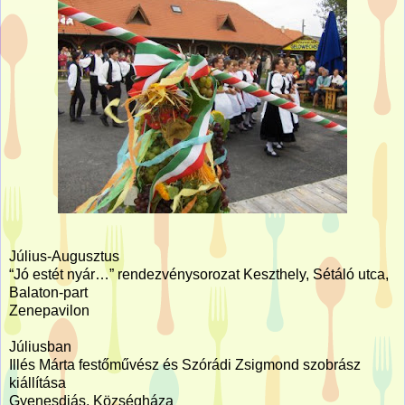
Július-Augusztus
“Jó estét nyár…” rendezvénysorozat Keszthely, Sétáló utca,
Balaton-part
Zenepavilon
Júliusban
Illés Márta festőművész és Szórádi Zsigmond szobrász
kiállítása
Gyenesdiás, Községháza