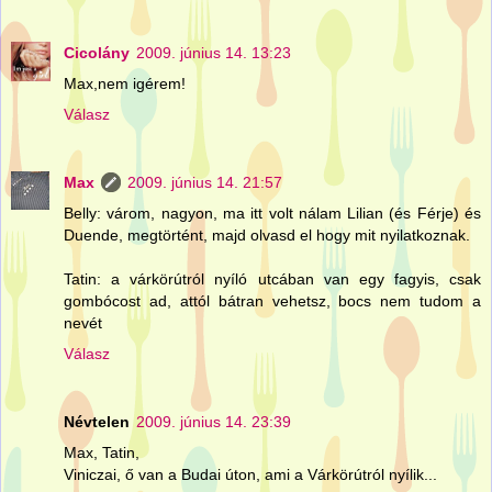
Cicolány
2009. június 14. 13:23
Max,nem igérem!
Válasz
Max
2009. június 14. 21:57
Belly: várom, nagyon, ma itt volt nálam Lilian (és Férje) és
Duende, megtörtént, majd olvasd el hogy mit nyilatkoznak.
Tatin: a várkörútról nyíló utcában van egy fagyis, csak
gombócost ad, attól bátran vehetsz, bocs nem tudom a
nevét
Válasz
Névtelen
2009. június 14. 23:39
Max, Tatin,
Viniczai, ő van a Budai úton, ami a Várkörútról nyílik...