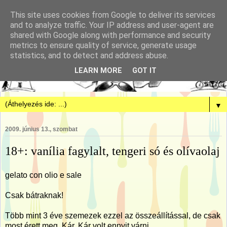
This site uses cookies from Google to deliver its services
and to analyze traffic. Your IP address and user-agent are
shared with Google along with performance and security
metrics to ensure quality of service, generate usage
statistics, and to detect and address abuse.
LEARN MORE
GOT IT
▼
2009. június 13., szombat
18+: vanília fagylalt, tengeri só és olívaolaj
gelato con olio e sale
Csak bátraknak!
Több mint 3 éve szemezek ezzel az összeállítással, de csak
most érett meg. Kár. Kár volt ennyit várni.