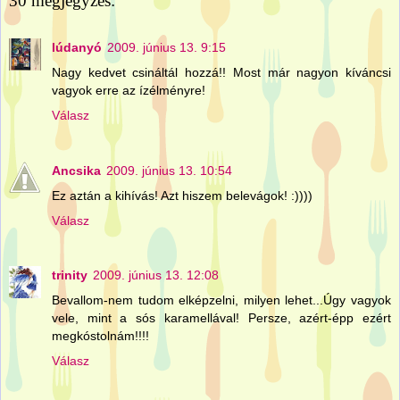
30 megjegyzés:
lúdanyó
2009. június 13. 9:15
Nagy kedvet csináltál hozzá!! Most már nagyon kíváncsi
vagyok erre az ízélményre!
Válasz
Ancsika
2009. június 13. 10:54
Ez aztán a kihívás! Azt hiszem belevágok! :))))
Válasz
trinity
2009. június 13. 12:08
Bevallom-nem tudom elképzelni, milyen lehet...Úgy vagyok
vele, mint a sós karamellával! Persze, azért-épp ezért
megkóstolnám!!!!
Válasz