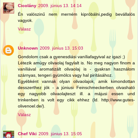
Cicolány
2009. június 13. 14:14
Én valószinű nem merném kipróbálni,pedig bevállalós
vagyok.
Válasz
Unknown
2009. június 13. 15:03
Gondolom csak a gyenesdiási vaníliafagyival az igazi ;)
Létezik amúgy olivaolaj fagylalt is. No meg nagyon finom a
vaníliával aromatizált olivaolaj is - gyakran használom
szárnyas, tengeri gyümölcs vagy hal pirításához.
Egyébként vannak olyan olivaolajok, amik kimondottan
desszerthez jók - a júniusi Feinschmeckerben olvasható
egy nagyobb olivaolajteszt ill. a májusi essen und
trinkenben is volt egy cikk ehhez (ld. http://www.gutes-
olivenoel.de/).
Válasz
Chef Viki
2009. június 13. 15:05