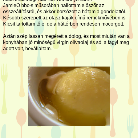
JamieO bbc-s műsorában hallottam előszőr az
összeállításról, és akkor borsózott a hátam a gondolattól.
Késöbb szerepelt az olasz kaják című remekművében is.
Kicsit tartottam tőle, de a háttérben rendesen mocorgott.
Aztán szép lassan megérett a dolog, és most miután van a
konyhában jó minőségű virgin olívaolaj és só, a fagyi meg
adott volt, bevállaltam.