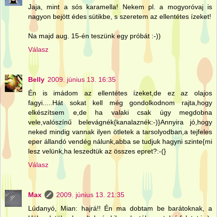
Jaja, mint a sós karamella! Nekem pl. a mogyoróvaj is
nagyon bejött édes sütikbe, s szeretem az ellentétes ízeket!
Na majd aug. 15-én teszünk egy próbát :-))
Válasz
Belly
2009. június 13. 16:35
Én is imádom az ellentétes ízeket,de ez az olajos
fagyi.....Hát sokat kell még gondolkodnom rajta,hogy
elkészítsem e,de ha valaki csak úgy megdobna
vele,valószínű belevágnék{kanalaznék:-)}Annyira jó,hogy
neked mindig vannak ilyen ötletek a tarsolyodban,a tejfeles
eper állandó vendég nálunk,abba se tudjuk hagyni szinte{mi
lesz velünk,ha leszedtük az összes epret?:-(}
Válasz
Max
2009. június 13. 21:35
Lúdanyó, Mian: hajrá!! Én ma dobtam be barátoknak, a