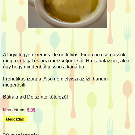
A fagyi legyen krémes, de ne folyós. Finoman csorgassuk
meg az olajjal és arra morzsoljunk sót. Ha kanalazzuk, akkor
úgy hogy mindenből jusson a kanálba.
Frenetikus ízorgia. A só nem elviszi az ízt, hanem
megerősítí.
Bátraknak! De szinte kötelező!
Max
dátum:
8:08
Megosztás