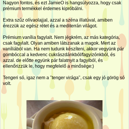
Nagyon fontos, és ezt JamieO is hangsúlyozza, hogy csak
prémium termékkel érdemes kipróbálni.
Extra szűz olívaolajjal, azzal a széna illatúval, amiben
érezzük az egész rétet és a mediterrán világot.
Prémium vanília fagylalt. Nem jégkrém, az más kategória,
csak fagylalt. Olyan amiben látszanak a magok. Mert az
vaníliából van. Ha nem tudunk készíteni, akkor vegyünk pár
gombóccal a kedvenc cukrászdánkból/fagyizónkból, és
azzal. de előtte együnk pár falatnyit a fagyiból, és
ellenőrizzük le, hogy megfelelő a minősége:)
Tengeri só, igaz nem a "tenger virága", csak egy jó görög só
volt.