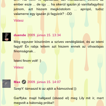
ember esze ... de így ... ha sikerül igazán jó vaníliafagyihoz
jutnom, azt hiszem megkóstolom ... apropó, tudsz
valamerre egy igazán jó fagyizót? :-DD
Válasz
duende
2009. június 15. 13:34
Még egyszer köszönöm a szíves vendéglátást, és az isteni
fagyit! Én rabja lettem azt hiszem ennek az olívaolajas
finomságnak...
Isteni finom volt! :)
Válasz
Max
2009. június 15. 14:07
SzepY: támaszd ki az ajtót a hámozóval:))
Garffyka: majd hallgasd (olvasd el) meg Lily mit ír, mert
megvolt a bátorság próba!!