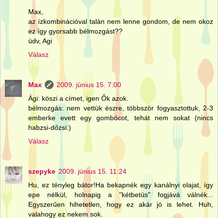
Max,
az ízkombinációval talán nem lenne gondom, de nem okoz
ez így gyorsabb bélmozgást??
üdv, Agi
Válasz
Max
2009. június 15. 7:00
Ági: köszi a címet, igen Ők azok.
bélmozgás: nem vettük észre, többször fogyasztottuk, 2-3
emberke evett egy gombócot, tehát nem sokat (nincs
habzsi-dőzsi:)
Válasz
szepyke
2009. június 15. 11:24
Hu, ez tényleg bátor!Ha bekapnék egy kanálnyi olajat, így
epe nélkül, holnapig a "kétbetüs" fogjává válnék...
Egyszerűen hihetetlen, hogy ez akár jó is lehet. Huh,
valahogy ez nekem sok.