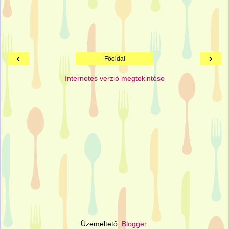
‹
›
Főoldal
Internetes verzió megtekintése
Üzemeltető:
Blogger
.