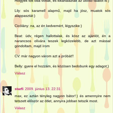
Hölgyek tök oda voltak, és kikanalazták az utolsó falatot is:)
Lily: sós karamell alapmű, majd ha jösz, muatok sós
alappasztát:)
Cicólány: na, az én kedvemért, légyszike:)
Beat: üdv, régen hallottalak, és kösz az ajánlót, én a
narancsos olívára teszek legközelebb, de azt mással
gondoltam, majd írom
CV: már nagyon várom azt a próbát!!
Belly: gyere el hozzám, és közösen bedobunk egy adagot;)
Válasz
starfi
2009. június 13. 22:31
max, ez aztán tényleg nagyon bátor!:) és amennyire nem
tetszett először az ötlet, annyira jobban tetszik most.
Válasz