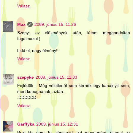
Válasz
Max
2009. június 15. 11:26
Szepy: az előzmények után, látom meggondoltan
fogalmazol:)
hidd el, nagy élmény!!!
Válasz
szepyke
2009. június 15. 11:33
Fejlődök... Még véletlenül sem kérnék egy kanálnyit sem,
mert kopognának, aztán...
:DDDDDD
Válasz
Garffyka
2009. június 15. 12:31
Brrr! Ha nem Te ajánlanád, azt mondanám, elment az