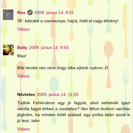
Max
2009. június 14. 8:01
SF: bátraké a cseresznye, hajrá, hidd el nagy élmény!
Válasz
Belly
2009. június 14. 9:54
Max!
Már tervbe van véve,hogy útba ejtünk nyáron:-D
Válasz
Névtelen
2009. június 14. 11:50
Tudtok Fehérváron egy jó fagyist, ahol vehetnék igazi
vanília fagyit ehhez a csodához? Van itthon burbon vaníliás
jégkrém, ha minden kötél szakad, egy próba talán azzal is
jó lesz. tatin
Válasz