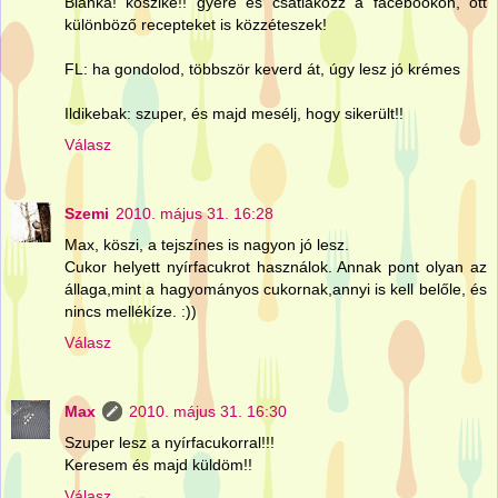
Bianka! köszike!! gyere és csatlakozz a facebookon, ott
különböző recepteket is közzéteszek!
FL: ha gondolod, többször keverd át, úgy lesz jó krémes
Ildikebak: szuper, és majd mesélj, hogy sikerült!!
Válasz
Szemi
2010. május 31. 16:28
Max, köszi, a tejszínes is nagyon jó lesz.
Cukor helyett nyírfacukrot használok. Annak pont olyan az
állaga,mint a hagyományos cukornak,annyi is kell belőle, és
nincs mellékíze. :))
Válasz
Max
2010. május 31. 16:30
Szuper lesz a nyírfacukorral!!!
Keresem és majd küldöm!!
Válasz