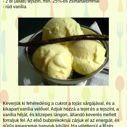
-
2 dl
(állati) tejszín, min. 25%-os zsírtartalommal
- rúd vanília
Keverjük ki fehéredésig a cukrot a tojás sárgájával, és a
kikapart vanília velővel. Adjuk hozzá a tejet és a tejszínt, a
vanília héját, és közepes lángon, állandó keverés mellett
forraljuk fel. Az első buborékoknál zárjuk el az energiát, és
sűrűn kevergetve hagyjuk kihűlni. Ha véletlenül a főzés