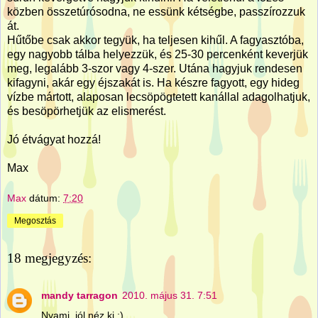
közben összetúrósodna, ne essünk kétségbe, passzírozzuk
át.
Hűtőbe csak akkor tegyük, ha teljesen kihűl. A fagyasztóba,
egy nagyobb tálba helyezzük, és 25-30 percenként keverjük
meg, legalább 3-szor vagy 4-szer. Utána hagyjuk rendesen
kifagyni, akár egy éjszakát is. Ha készre fagyott, egy hideg
vízbe mártott, alaposan lecsöpögtetett kanállal adagolhatjuk,
és besöpörhetjük az elismerést.
Jó étvágyat hozzá!
Max
Max
dátum:
7:20
Megosztás
18 megjegyzés:
mandy tarragon
2010. május 31. 7:51
Nyami, jól néz ki :)