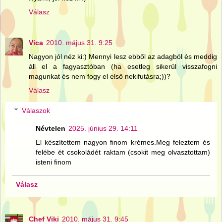
Válasz
Vica
2010. május 31. 9:25
Nagyon jól néz ki:) Mennyi lesz ebből az adagból és meddig
áll el a fagyasztóban (ha esetleg sikerül visszafogni
magunkat és nem fogy el első nekifutásra;))?
Válasz
Válaszok
Névtelen
2025. június 29. 14:11
El készítettem nagyon finom krémes.Meg feleztem és
felébe ét csokoládét raktam (csokit meg olvasztottam)
isteni finom
Válasz
Chef Viki
2010. május 31. 9:45