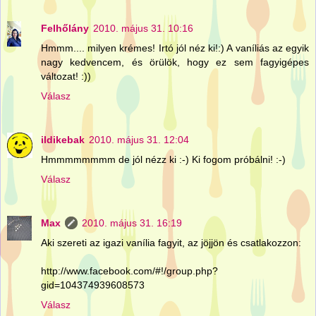
Felhőlány
2010. május 31. 10:16
Hmmm.... milyen krémes! Irtó jól néz ki!:) A vaníliás az egyik
nagy kedvencem, és örülök, hogy ez sem fagyigépes
változat! :))
Válasz
ildikebak
2010. május 31. 12:04
Hmmmmmmmm de jól nézz ki :-) Ki fogom próbálni! :-)
Válasz
Max
2010. május 31. 16:19
Aki szereti az igazi vanília fagyit, az jöjjön és csatlakozzon:
http://www.facebook.com/#!/group.php?
gid=104374939608573
Válasz