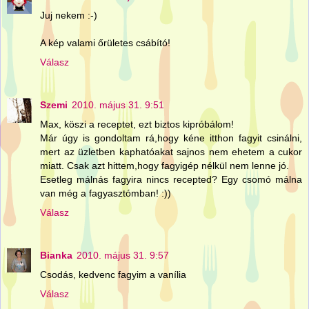
Juj nekem :-)
A kép valami őrületes csábító!
Válasz
Szemi
2010. május 31. 9:51
Max, köszi a receptet, ezt biztos kipróbálom!
Már úgy is gondoltam rá,hogy kéne itthon fagyit csinálni,
mert az üzletben kaphatóakat sajnos nem ehetem a cukor
miatt. Csak azt hittem,hogy fagyigép nélkül nem lenne jó.
Esetleg málnás fagyira nincs recepted? Egy csomó málna
van még a fagyasztómban! :))
Válasz
Bianka
2010. május 31. 9:57
Csodás, kedvenc fagyim a vanília
Válasz