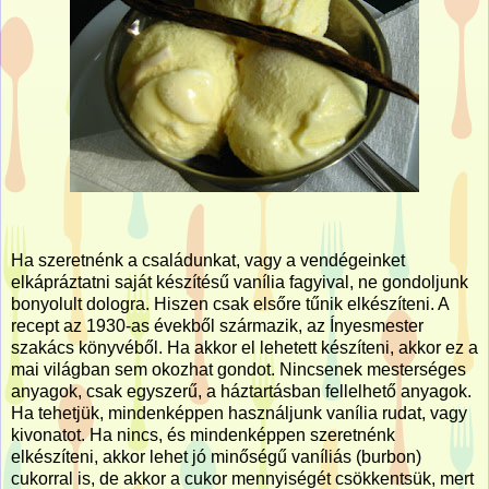
Ha szeretnénk a családunkat, vagy a vendégeinket
elkápráztatni saját készítésű vanília fagyival, ne gondoljunk
bonyolult dologra. Hiszen csak elsőre tűnik elkészíteni. A
recept az 1930-as évekből származik, az Ínyesmester
szakács könyvéből. Ha akkor el lehetett készíteni, akkor ez a
mai világban sem okozhat gondot. Nincsenek mesterséges
anyagok, csak egyszerű, a háztartásban fellelhető anyagok.
Ha tehetjük, mindenképpen használjunk vanília rudat, vagy
kivonatot. Ha nincs, és mindenképpen szeretnénk
elkészíteni, akkor lehet jó minőségű vaníliás (burbon)
cukorral is, de akkor a cukor mennyiségét csökkentsük, mert