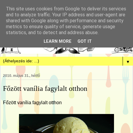
This site uses cookies from Google to deliver its services
and to analyze traffic. Your IP address and user-agent are
shared with Google along with performance and security
metrics to ensure quality of service, generate usage
statistics, and to detect and address abuse.
LEARN MORE
GOT IT
▼
2010. május 31., hétfő
Főzött vanília fagylalt otthon
Főzött vanília fagylalt otthon