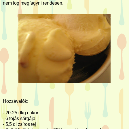
nem fog megfagyni rendesen.
Hozzávalók:
- 20-25 dkg cukor
- 6 tojás sárgája
-
5,5 dl
zsíros tej