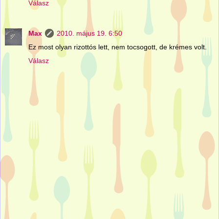
Válasz
Max
2010. május 19. 6:50
Ez most olyan rizottós lett, nem tocsogott, de krémes volt.
Válasz