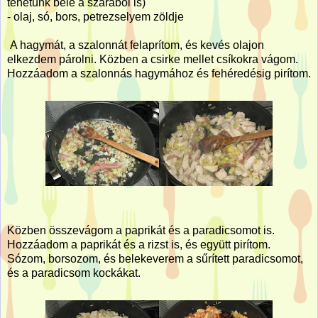
tehetünk bele a szárából is)
- olaj, só, bors, petrezselyem zöldje
A hagymát, a szalonnát felaprítom, és kevés olajon
elkezdem párolni. Közben a csirke mellet csíkokra vágom.
Hozzáadom a szalonnás hagymához és fehéredésig pirítom.
Közben összevágom a paprikát és a paradicsomot is.
Hozzáadom a paprikát és a rizst is, és együtt pirítom.
Sózom, borsozom, és belekeverem a sűrített paradicsomot,
és a paradicsom kockákat.