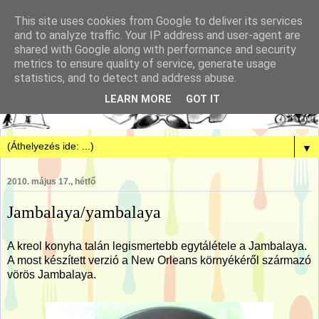
This site uses cookies from Google to deliver its services
and to analyze traffic. Your IP address and user-agent are
shared with Google along with performance and security
metrics to ensure quality of service, generate usage
statistics, and to detect and address abuse.
LEARN MORE
GOT IT
▼
2010. május 17., hétfő
Jambalaya/yambalaya
A kreol konyha talán legismertebb egytálétele a Jambalaya.
A most készített verzió a New Orleans környékéről származó
vörös Jambalaya.