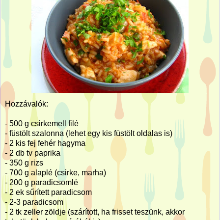
Hozzávalók:
-
500 g
csirkemell filé
- füstölt szalonna (lehet egy kis füstölt oldalas is)
- 2 kis fej fehér hagyma
- 2 db tv paprika
-
350 g
rizs
-
700 g
alaplé (csirke, marha)
-
200 g
paradicsomlé
- 2 ek sűrített paradicsom
- 2-3 paradicsom
- 2 tk zeller zöldje (szárított, ha frisset teszünk, akkor