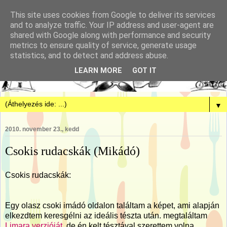
This site uses cookies from Google to deliver its services
and to analyze traffic. Your IP address and user-agent are
shared with Google along with performance and security
metrics to ensure quality of service, generate usage
statistics, and to detect and address abuse.
LEARN MORE
GOT IT
▼
2010. november 23., kedd
Csokis rudacskák (Mikádó)
Csokis rudacskák:
Egy olasz csoki imádó oldalon találtam a képet, ami alapján
elkezdtem keresgélni az ideális tészta után. megtaláltam
Limara verzióját
, de én kelt tésztával szerettem volna