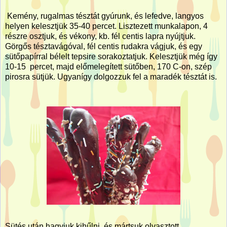
Kemény, rugalmas tésztát gyúrunk, és lefedve, langyos
helyen kelesztjük 35-40 percet. Lisztezett munkalapon, 4
részre osztjuk, és vékony, kb. fél centis lapra nyújtjuk.
Görgős tésztavágóval, fél centis rudakra vágjuk, és egy
sütőpapírral bélelt tepsire sorakoztatjuk. Kelesztjük még így
10-15 percet, majd előmelegített sütőben, 170 C-on, szép
pirosra sütjük. Ugyanígy dolgozzuk fel a maradék tésztát is.
Sütés után hagyjuk kihűlni, és mártsuk olvasztott