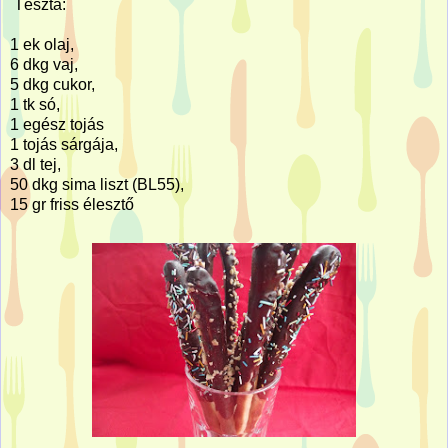
Tészta:
1 ek olaj,
6 dkg vaj,
5 dkg cukor,
1 tk só,
1 egész tojás
1 tojás sárgája,
3 dl tej,
50 dkg sima liszt (BL55),
15 gr friss élesztő