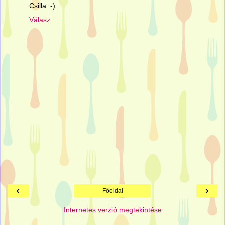
Csilla :-)
Válasz
‹
›
Főoldal
Internetes verzió megtekintése