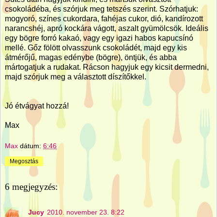
csokoládéba, és szórjuk meg tetszés szerint. Szórhatjuk:
mogyoró, színes cukordara, fahéjas cukor, dió, kandírozott
narancshéj, apró kockára vágott, aszalt gyümölcsök. Ideális
egy bögre forró kakaó, vagy egy igazi habos kapucsínó
mellé. Gőz fölött olvasszunk csokoládét, majd egy kis
átmérőjű, magas edénybe (bögre), öntjük, és abba
mártogatjuk a rudakat. Rácson hagyjuk egy kicsit dermedni,
majd szórjuk meg a választott díszítőkkel.
Jó étvágyat hozzá!
Max
Max
dátum:
6:46
Megosztás
6 megjegyzés:
Jucy
2010. november 23. 8:22