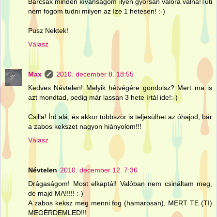
Bárcsak minden kívánságom ilyen gyorsan valóra válna!Tuti
nem fogom tudni milyen az íze 1 hetesen! :-)
Pusz Nektek!
Válasz
Max
2010. december 8. 18:55
Kedves Névtelen! Melyik hétvégére gondolsz? Mert ma is
azt mondtad, pedig már lassan 3 hete írtál ide!:-)
Csilla! Írd alá, és akkor többször is teljesülhet az óhajod, bár
a zabos kekszet nagyon hiányolom!!!
Válasz
Névtelen
2010. december 12. 7:36
Drágaságom! Most elkaptál! Valóban nem csináltam meg,
de majd MA!!!!! :-)
A zabos keksz meg menni fog (hamarosan), MERT TE (TI)
MEGÉRDEMLED!!!