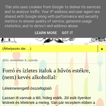
This site uses cookies from Google to deliver its services
and to analyze traffic. Your IP address and user-agent are
shared with Google along with performance and security
metrics to ensure quality of service, generate usage
statistics, and to detect and address abuse.
LEARN MORE
GOT IT
▼
2011. november 9., szerda
Forró és ízletes italok a hűvös estékre,
(nem) kevés alkohollal:
Lélekmelengető összefoglaló
Lassan itt vannak a téli, hideg esték. Jól esik ilyenkor
testnek és léleknek a meleg. Van pár receptem ebben a