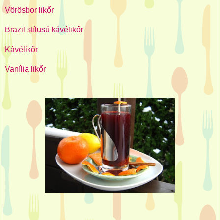
Vörösbor likőr
Brazil stílusú kávélikőr
Kávélikőr
Vanília likőr