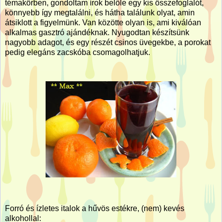
témakörben, gondoltam írok belőle egy kis összefoglalót,
könnyebb így megtalálni, és hátha találunk olyat, amin
átsiklott a figyelmünk. Van közötte olyan is, ami kiválóan
alkalmas gasztró ajándéknak. Nyugodtan készítsünk
nagyobb adagot, és egy részét csinos üvegekbe, a porokat
pedig elegáns zacskóba csomagolhatjuk.
Forró és ízletes italok a hűvös estékre, (nem) kevés
alkohollal: