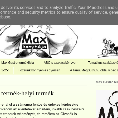
deliver its services and to analyze traffic. Your IP address and 
formance and security metrics to ensure quality of service, gen
abuse.
Max Gastro terméklista
ABC-s szakácskönyvem
Tematikus szakácsk
i 1-25:
Főzzünk könnyen és gyorsan
A TanuljMegSutni.hu oldal videó r
Max Gastro te
 termék-helyi termék
íme, ahol a számomra fontos és érdekes kérdésekre
vánom az ellentéteket erősíteni, inkább csak beszélni
tott emberek véleményét, és remélem az Olvasók is