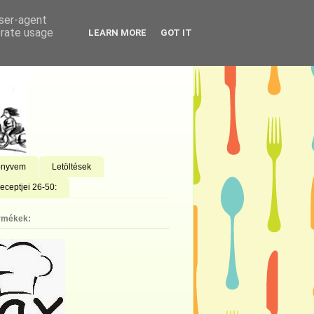
user-agent
erate usage
LEARN MORE
GOT IT
önyvem
Letöltések
eceptjei 26-50:
rmékek: