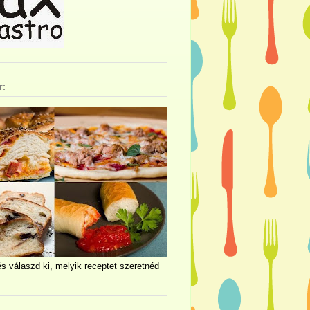
r:
és válaszd ki, melyik receptet szeretnéd