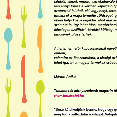
faluból, akinek mindig van eladnivaló 
van annyi tojása a kertben kapirgáló ty
szomszéd faluból, aki vagy helyi, terme
juttatja el a maga termelte zöldséget,
olyan helyi közösségekbe, ahol már kial
számára is. Így lehet friss, megbízhat
felesleges szállítási, tárolási költsé
nincsenek plusz terhek.
A helyi, termelői kapcsolatoknál egyet
építeni,
valamint az összetartásra, a térségi s
lehet igazán a magyar termékek erősöd
Márton Anikó
Tudatos Lét környezetbarát magazin f
www.tudatoslet.hu
"Sose kételkedjünk benne, hogy egy go
meg tudja változtatni a világot. Valój