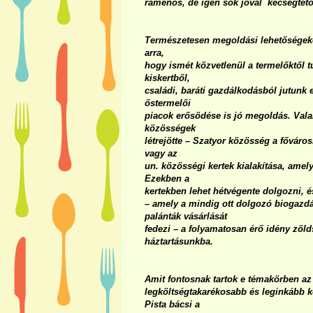
rámenős, de igen sok jóval kecsegtető
Természetesen megoldási lehetőségeket
arra,
hogy ismét közvetlenül a termelőktől t
kiskertből,
családi, baráti gazdálkodásból jutunk
őstermelői
piacok erősödése is jó megoldás. Vala
közösségek
létrejötte – Szatyor közösség a fővár
vagy az
un. közösségi kertek kialakítása, amely
Ezekben a
kertekben lehet hétvégente dolgozni, é
– amely a mindig ott dolgozó biogazd
palánták vásárlását
fedezi – a folyamatosan érő idény zöl
háztartásunkba.
Amit fontosnak tartok e témakörben az
legköltségtakarékosabb és leginkább 
Pista bácsi a