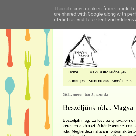
This site uses cookies from Google to 
are shared with Google along with per
statistics, and to detect and address 
Home
Max Gastro lelőhelyek
A TanuljMegSutni.hu oldal videó receptje
2011. november 2., szerda
Beszéljünk róla: Magyar
Beszéljük meg. Ez lesz az új rovatom c
keresem a választ. A kérdésemmel nem kí
róla. Megkérdezni általam fontosnak tar