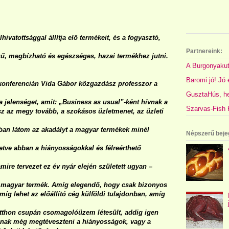
hivatottsággal állítja elő termékeit, és a fogyasztó,
Partnereink:
ű, megbízható és egészséges, hazai termékhez jutni.
A Burgonyakut
Baromi jó! Jó é
 konferencián Vida Gábor közgazdász professzor a
GusztaHús, hel
a jelenséget, amit: „Business as usual”-ként hívnak a
Szarvas-Fish K
sz az megy tovább, a szokásos üzletmenet, az üzleti
an látom az akadályt a magyar termékek minél
Népszerű beje
letve abban a hiányosságokkal és félreérthető
mire tervezet ez év nyár elején született ugyan –
 magyar termék. Amíg elegendő, hogy csak bizonyos
íg lehet az előállító cég külföldi tulajdonban, amíg
itthon csupán csomagolóüzem létesült, addig igen
ognak még megtéveszteni a hiányosságok, vagy a