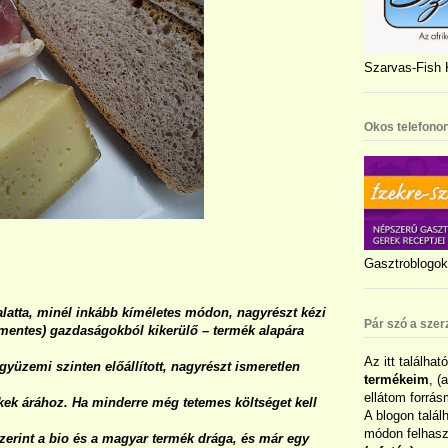
Szarvas-Fish K
Okos telefonon
Gasztroblogok 
latta, minél inkább kíméletes módon, nagyrészt kézi
Pár szó a szer
entes) gazdaságokból kikerülő – termék alapára
Az itt találhat
yüzemi szinten előállított, nagyrészt ismeretlen
termékeim
, (
ellátom forrás
kek árához. Ha minderre még tetemes költséget kell
A blogon talál
módon felhaszn
zerint a bio és a magyar termék drága, és már egy