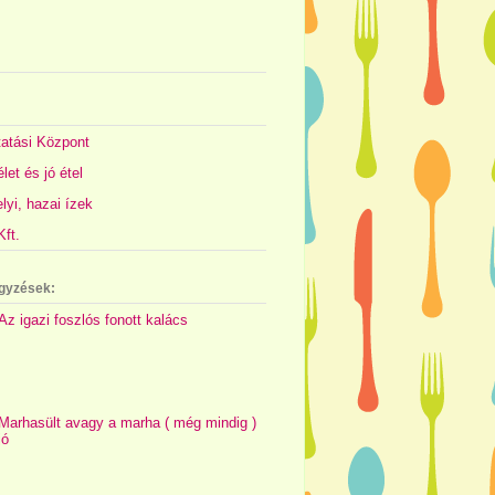
atási Központ
let és jó étel
yi, hazai ízek
ft.
gyzések:
Az igazi foszlós fonott kalács
Marhasült avagy a marha ( még mindig )
jó