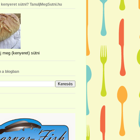
n kenyeret sütni? TanuljMegSutni.hu
j meg (kenyeret) sütni
 a blogban