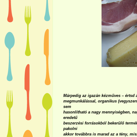
Márpedig az igazán kézműves – értsd a
megmunkálással, organikus (vegyszerm
sem
hasonlítható a nagy mennyiségben, nag
eredetű
beszerzési forrásokból bekerülő termé
pakolni
akkor továbbra is marad az a tény, mis