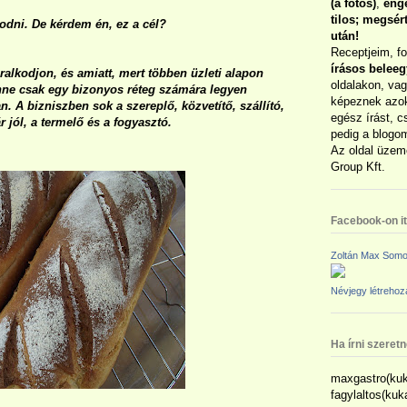
(a fotós)
,
enge
tilos; megsé
odni. De kérdem én, ez a cél?
után!
Receptjeim, f
írásos belee
ralkodjon, és amiatt, mert többen üzleti alapon
oldalakon, vag
nne csak egy bizonyos réteg számára legyen
képeznek azok
. A bizniszben sok a szereplő, közvetítő, szállító,
egész írást, c
r jól, a termelő és a fogyasztó.
pedig a blogom
Az oldal üzem
Group Kft.
Facebook-on itt
Zoltán Max Somo
Névjegy létreho
Ha írni szeret
maxgastro(kuk
fagylaltos(ku