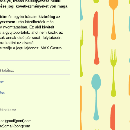
délye, írásos beleegyezése nélkül
rtése jogi következményeket von maga
otóim és egyéb írásaim
kizárólag az
gyezésem
után közölhetőek más
y nyomtatásban. Ez alól kivételt
 a gyűjtőportálok, ahol nem közlik az
sak annak első pár sorát, folytatásért
ra kattint az olvasó.
eltetője a jogtulajdonos: MAX Gastro
 találsz:
gyi
zása
nél nekem:
ac)gmail(pont)com
kac)gmail(pont)com