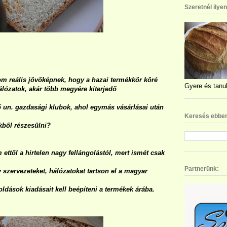
Szeretnél ilye
m reális jövőképnek, hogy a hazai termékkör köré
Gyere és tanul
lózatok, akár több megyére kiterjedő
n. gazdasági klubok, ahol egymás vásárlásai után
Keresés ebben
kből részesülni?
ettől a hirtelen nagy fellángolástól, mert ismét csak
Partnerünk:
y szervezeteket, hálózatokat tartson el a magyar
ldások kiadásait kell beépíteni a termékek árába.