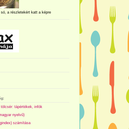
 só, a részletekért katt a képre
ég:
 tölcsér: tápértékek, infók
(magyar nyelvű)
gindex) számítása