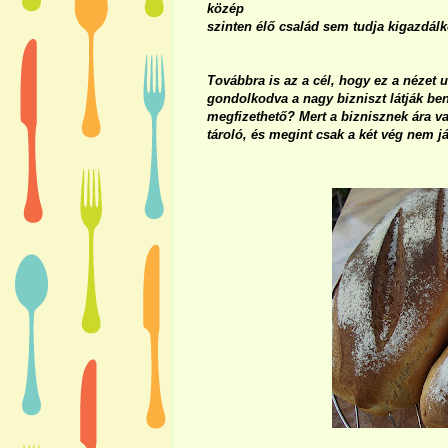
közép
szinten élő család sem tudja kigazdálk
Továbbra is az a cél, hogy ez a nézet u
gondolkodva a nagy bizniszt látják be
megfizethető? Mert a biznisznek ára van
tároló, és megint csak a két vég nem já