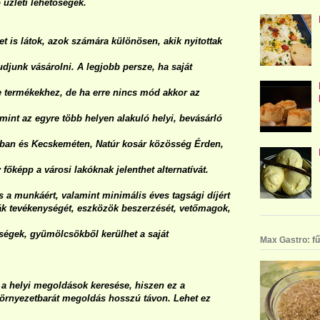
 üzleti lehetőségek.
 is látok, azok számára különösen, akik nyitottak
udjunk vásárolni. A legjobb persze, ha saját
 e termékekhez, de ha erre nincs mód akkor az
mint az egyre több helyen alakuló helyi, bevásárló
osban és Kecskeméten, Natúr kosár közösség Érden,
 főképp a városi lakóknak jelenthet alternatívát.
s a munkáért, valamint minimális éves tagsági díjért
ák tevékenységét, eszközök beszerzését, vetőmagok,
dségek, gyümölcsökből kerülhet a saját
Max Gastro: fű
 a helyi megoldások keresése, hiszen ez a
környezetbarát megoldás hosszú távon. Lehet ez