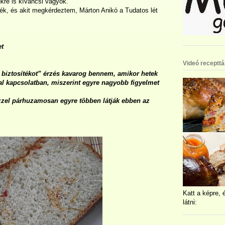
kre is kíváncsi vagyok.
ék, és akit megkérdeztem, Márton Anikó a Tudatos lét
et
Videó recepttá
a biztosítékot” érzés kavarog bennem, amikor hetek
al kapcsolatban, miszerint egyre nagyobb figyelmet
ezzel párhuzamosan egyre többen látják ebben az
Katt a képre, 
látni: