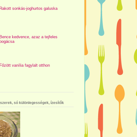
Rakott sonkás-joghurtos galuska
Bence kedvence, azaz a tejfeles
pogácsa
Főzött vanília fagylalt otthon
szerek, só különlegességek, ízesítők