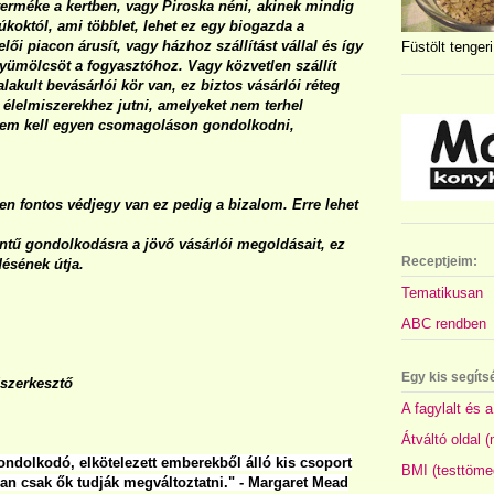
terméke a kertben, vagy Piroska néni, akinek mindig
úkoktól, ami többlet, lehet ez egy biogazda a
lői piacon árusít, vagy házhoz szállítást vállal és így
Füstölt tengeri
 gyümölcsöt a fogyasztóhoz. Vagy közvetlen szállít
akult bevásárlói kör van, ez biztos vásárlói réteg
ó élelmiszerekhez jutni, amelyeket nem terhel
g, nem kell egyen csomagoláson gondolkodni,
len fontos védjegy van ez pedig a bizalom. Erre lehet
zintű gondolkodásra a jövő vásárlói megoldásait, ez
Receptjeim:
ésének útja.
Tematikusan
ABC rendben
Egy kis segíts
őszerkesztő
A fagylalt és a
Átváltó oldal 
ndolkodó, elkötelezett emberekből álló kis csoport
BMI (testtöme
ában csak ők tudják megváltoztatni." - Margaret Mead