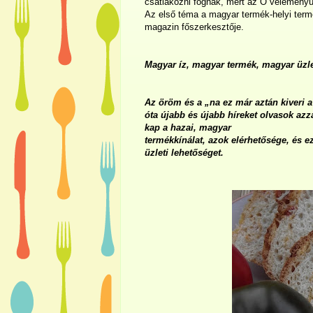
csatlakozni fognak, mert az Ő véleményü
Az első téma a magyar termék-helyi term
magazin főszerkesztője.
Magyar íz, magyar termék, magyar üzl
Az öröm és a „na ez már aztán kiveri 
óta újabb és újabb híreket olvasok azz
kap a hazai, magyar
termékkínálat, azok elérhetősége, és 
üzleti lehetőséget.