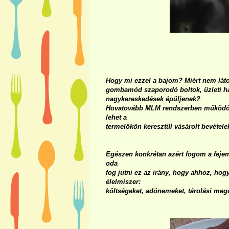
Hogy mi ezzel a bajom? Miért nem láto
gombamód szaporodó boltok, üzleti há
nagykereskedések épüljenek?
Hovatovább MLM rendszerben működő u
lehet a
termelőkön keresztül vásárolt bevétele
Egészen konkrétan azért fogom a fejem 
oda
fog jutni ez az irány, hogy ahhoz, hog
élelmiszer:
költségeket, adónemeket, tárolási mego