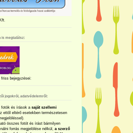
ft.
 is megtalálsz:
friss bejegyzései:
zői jogokról, adatvédelemről:
ó fotók és írások a
saját szellemi
az ettől eltérő esetekben természetesen
megjelöléssel).
ható összes fotót és írást bármilyen
álni forrás megjelölése nélkül,
a szerző