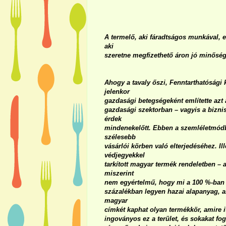
A termelő, aki fáradtságos munkával, el
aki
szeretne megfizethető áron jó minőség
Ahogy a tavaly őszi, Fenntarthatósági
jelenkor
gazdasági betegségeként említette azt 
gazdasági szektorban – vagyis a bizni
érdek
mindenekelőtt. Ebben a szemléletmódb
szélesebb
vásárlói körben való elterjedéséhez. Il
védjegyekkel
tarkított magyar termék rendeletben – a
miszerint
nem egyértelmű, hogy mi a 100 %-ban
százalékban legyen hazai alapanyag, am
magyar
címkét kaphat olyan termékkör, amire 
ingoványos ez a terület, és sokakat f