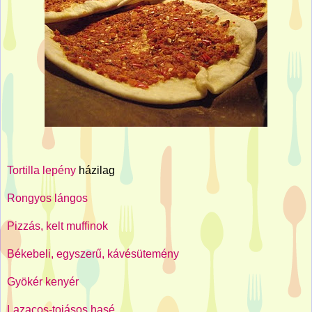
Tortilla lepény
házilag
Rongyos lángos
Pizzás, kelt muffinok
Békebeli, egyszerű, kávésütemény
Gyökér kenyér
Lazacos-tojásos hasé