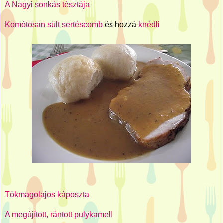
A Nagyi sonkás tésztája
Komótosan sült sertéscomb
és hozzá
knédli
Tökmagolajos káposzta
A megújított, rántott pulykamell