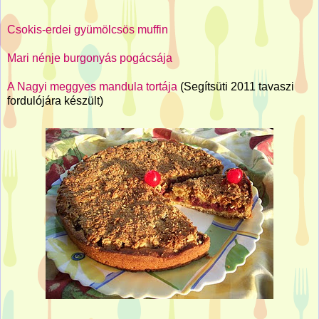
Csokis-erdei gyümölcsös muffin
Mari nénje burgonyás pogácsája
A Nagyi meggyes mandula tortája
(Segítsüti 2011 tavaszi
fordulójára készült)