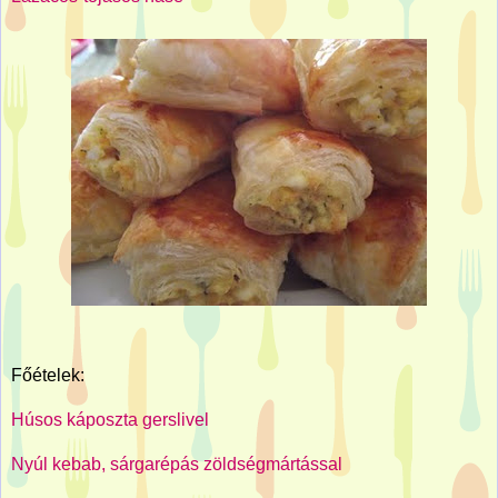
Főételek:
Húsos káposzta gerslivel
Nyúl kebab, sárgarépás zöldségmártással