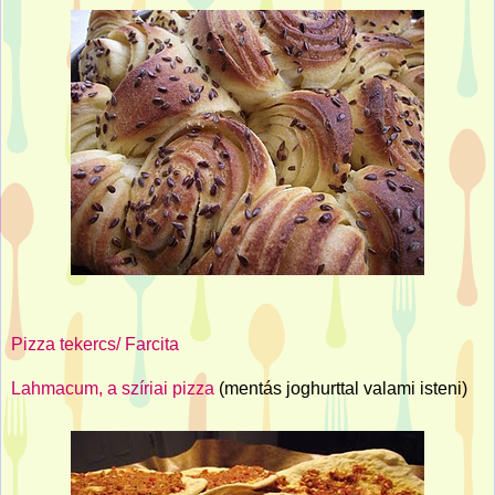
Pizza tekercs/ Farcita
Lahmacum, a szíriai pizza
(mentás joghurttal valami isteni)