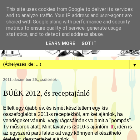
This site uses cookies from Google to deliver its services
and to analyze traffic. Your IP address and user-agent are
shared with Google along with performance and security
metrics to ensure quality of service, generate usage
statistics, and to detect and address abuse.
LEARN MORE
GOT IT
▼
2011. december 29., csütörtök
BÚÉK 2012, és receptajánló
Eltelt egy újabb év, és ismét készítettem egy kis
összefoglalót a 2011-s receptekből, amiket ajánlok, ha
vendégeket várunk, vagy rágcsálnánk valamit a "pompás"
Tv műsorok alatt. Mint tavaly is (2010-s ajánlóm
itt
), idén is
az egyszerű parti falatokat vagy könnyen elkészíthető
ételeket, desszerteket ajánlok.