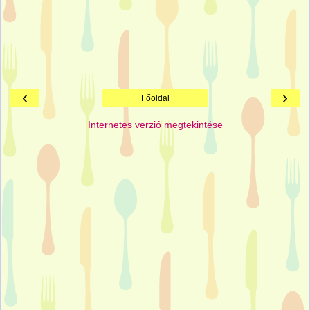
‹
›
Főoldal
Internetes verzió megtekintése