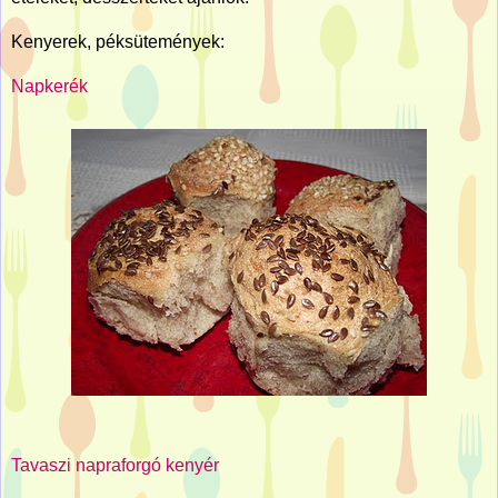
Kenyerek, péksütemények:
Napkerék
Tavaszi napraforgó kenyér