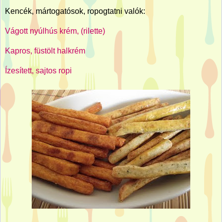
Kencék, mártogatósok, ropogtatni valók:
Vágott nyúlhús krém, (rilette)
Kapros, füstölt halkrém
Ízesített, sajtos ropi