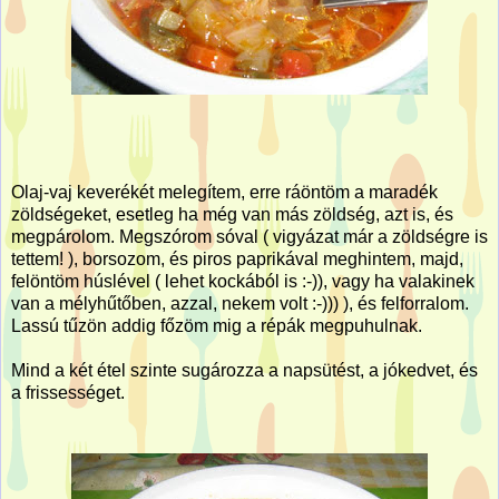
Olaj-vaj keverékét melegítem, erre ráöntöm a maradék
zöldségeket, esetleg ha még van más zöldség, azt is, és
megpárolom. Megszórom sóval ( vigyázat már a zöldségre is
tettem! ), borsozom, és piros paprikával meghintem, majd,
felöntöm húslével ( lehet kockából is :-)), vagy ha valakinek
van a mélyhűtőben, azzal, nekem volt :-))) ), és felforralom.
Lassú tűzön addig főzöm mig a répák megpuhulnak.
Mind a két étel szinte sugározza a napsütést, a jókedvet, és
a frissességet.