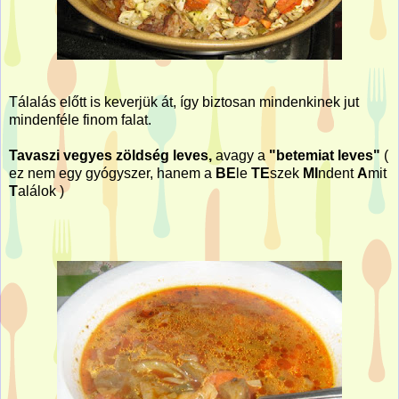
Tálalás előtt is keverjük át, így biztosan mindenkinek jut
mindenféle finom falat.
Tavaszi vegyes zöldség leves,
avagy a
"betemiat leves"
(
ez nem egy gyógyszer, hanem a
BE
le
TE
szek
MI
ndent
A
mit
T
alálok )