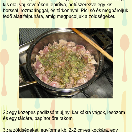
kis olaj-vaj keveréken lepirítva, befűszerezve egy kis
borssal, rozmaringgal, és tárkonnyal. Pici só és megpároljuk
fedő alatt félpuhára, amíg megpucoljuk a zöldségeket.
2.: egy közepes padlizsánt ujjnyi karikákra vágok, lesózom
és egy tálcára, papírtörlőre rakom.
3.: a zöldségeket, egyforma kb. 2x2 cm-es kockára, egy