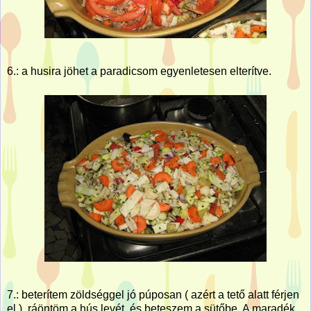
6.: a husira jöhet a paradicsom egyenletesen elterítve.
7.: beterítem zöldséggel jó púposan ( azért a tető alatt férjen
el ), ráöntöm a hús levét, és beteszem a sütőbe. A maradék