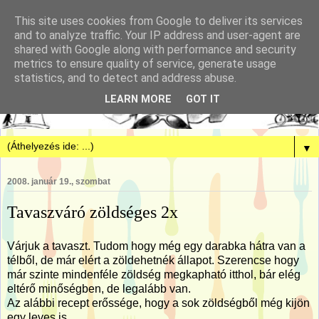
This site uses cookies from Google to deliver its services
and to analyze traffic. Your IP address and user-agent are
shared with Google along with performance and security
metrics to ensure quality of service, generate usage
statistics, and to detect and address abuse.
LEARN MORE
GOT IT
▼
2008. január 19., szombat
Tavaszváró zöldséges 2x
Várjuk a tavaszt. Tudom hogy még egy darabka hátra van a
télből, de már elért a zöldehetnék állapot. Szerencse hogy
már szinte mindenféle zöldség megkapható itthol, bár elég
eltérő minőségben, de legalább van.
Az alábbi recept erőssége, hogy a sok zöldségből még kijön
egy leves is.