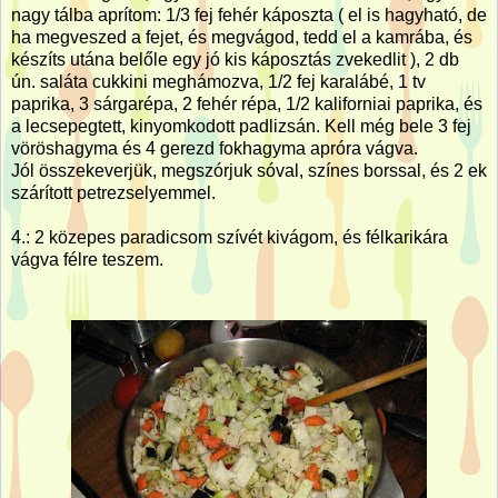
nagy tálba aprítom: 1/3 fej fehér káposzta ( el is hagyható, de
ha megveszed a fejet, és megvágod, tedd el a kamrába, és
készíts utána belőle egy jó kis káposztás zvekedlit ), 2 db
ún. saláta cukkini meghámozva, 1/2 fej karalábé, 1 tv
paprika, 3 sárgarépa, 2 fehér répa, 1/2 kaliforniai paprika, és
a lecsepegtett, kinyomkodott padlizsán. Kell még bele 3 fej
vöröshagyma és 4 gerezd fokhagyma apróra vágva.
Jól összekeverjük, megszórjuk sóval, színes borssal, és 2 ek
szárított petrezselyemmel.
4.: 2 közepes paradicsom szívét kivágom, és félkarikára
vágva félre teszem.