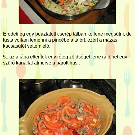
Eredetileg egy beáztatott cserép tálban kellene megsütni, de
lusta voltam lemenni a pincébe a tálért, ezért a mázas
kacsasütőt vettem elő.
5.: az aljába elterítek egy réteg zöldséget, erre rá jöhet egy
szürő kanállal átmerve a párolt husi.