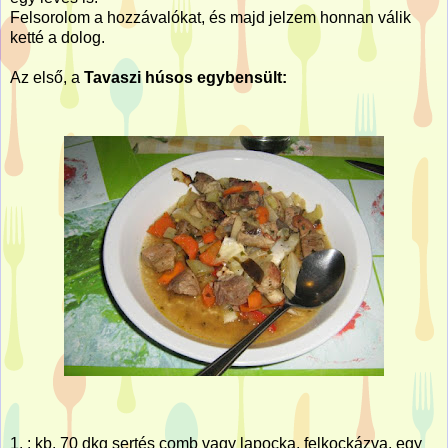
Felsorolom a hozzávalókat, és majd jelzem honnan válik
ketté a dolog.
Az első, a
Tavaszi húsos egybensült:
1. : kb. 70 dkg sertés comb vagy lapocka, felkockázva, egy