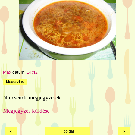
Max
dátum:
14:42
Megosztás
Nincsenek megjegyzések:
Megjegyzés küldése
‹
›
Főoldal