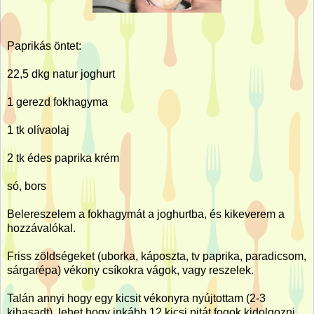
Paprikás öntet:
22,5 dkg natur joghurt
1 gerezd fokhagyma
1 tk olívaolaj
2 tk édes paprika krém
só, bors
Belereszelem a fokhagymát a joghurtba, és kikeverem a
hozzávalókal.
Friss zöldségeket (uborka, káposzta, tv paprika, paradicsom,
sárgarépa) vékony csíkokra vágok, vagy reszelek.
Talán annyi hogy egy kicsit vékonyra nyújtottam (2-3
kihasadt), lehet hogy inkább 12 kicsi pitát fogok kidolgozni.