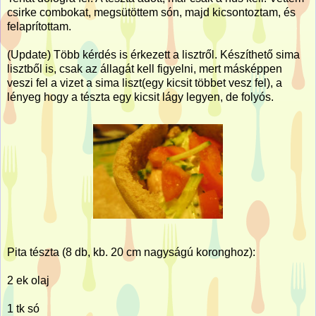
csirke combokat, megsütöttem són, majd kicsontoztam, és
felaprítottam.
(Update) Több kérdés is érkezett a lisztről. Készíthető sima
lisztből is, csak az állagát kell figyelni, mert másképpen
veszi fel a vizet a sima liszt(egy kicsit többet vesz fel), a
lényeg hogy a tészta egy kicsit lágy legyen, de folyós.
Pita tészta (8 db, kb. 20 cm nagyságú koronghoz):
2 ek olaj
1 tk só