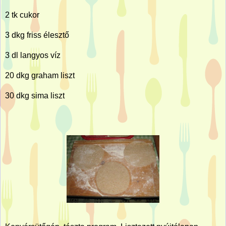
2 tk cukor
3 dkg friss élesztő
3 dl langyos víz
20 dkg graham liszt
30 dkg sima liszt