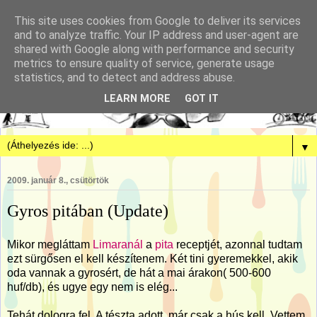
This site uses cookies from Google to deliver its services
and to analyze traffic. Your IP address and user-agent are
shared with Google along with performance and security
metrics to ensure quality of service, generate usage
statistics, and to detect and address abuse.
LEARN MORE
GOT IT
▼
2009. január 8., csütörtök
Gyros pitában (Update)
Mikor megláttam
Limaranál
a
pita
receptjét, azonnal tudtam
ezt sürgősen el kell készítenem. Két tini gyeremekkel, akik
oda vannak a gyrosért, de hát a mai árakon( 500-600
huf/db), és ugye egy nem is elég...
Tehát dologra fel. A tészta adott, már csak a hús kell. Vettem