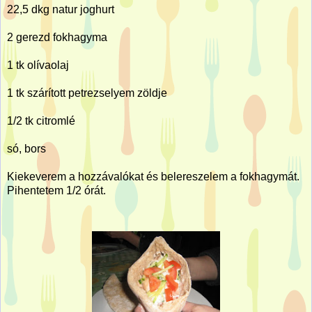
22,5 dkg natur joghurt
2 gerezd fokhagyma
1 tk olívaolaj
1 tk szárított petrezselyem zöldje
1/2 tk citromlé
só, bors
Kiekeverem a hozzávalókat és belereszelem a fokhagymát.
Pihentetem 1/2 órát.