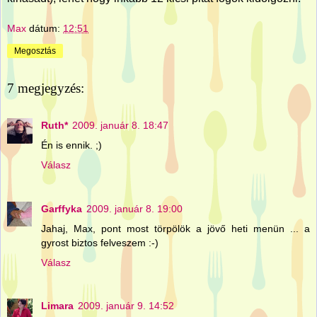
Max
dátum:
12:51
Megosztás
7 megjegyzés:
Ruth*
2009. január 8. 18:47
Én is ennik. ;)
Válasz
Garffyka
2009. január 8. 19:00
Jahaj, Max, pont most törpölök a jövő heti menün ... a
gyrost biztos felveszem :-)
Válasz
Limara
2009. január 9. 14:52