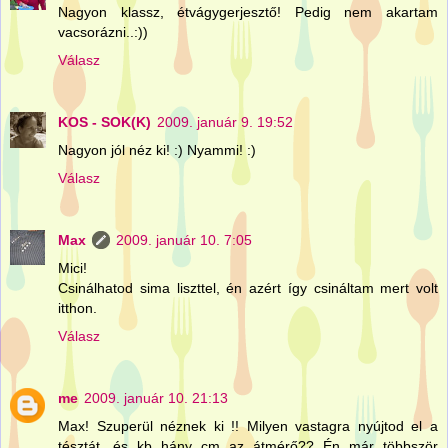
Nagyon klassz, étvágygerjesztő! Pedig nem akartam
vacsorázni..:))
Válasz
KOS - SOK(K)
2009. január 9. 19:52
Nagyon jól néz ki! :) Nyammi! :)
Válasz
Max
2009. január 10. 7:05
Mici!
Csinálhatod sima liszttel, én azért így csináltam mert volt
itthon.
Válasz
me
2009. január 10. 21:13
Max! Szuperül néznek ki !! Milyen vastagra nyújtod el a
tésztát, és kb hány cm az átmérő?? Én már többször