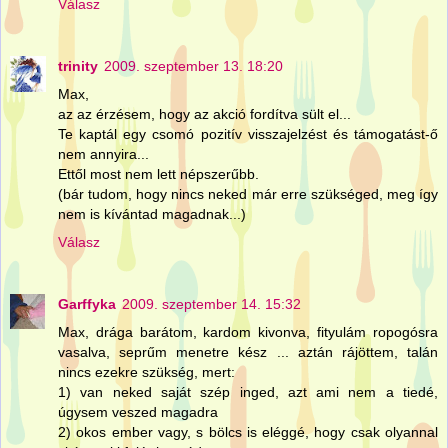
Válasz
trinity
2009. szeptember 13. 18:20
Max,
az az érzésem, hogy az akció fordítva sült el...
Te kaptál egy csomó pozitív visszajelzést és támogatást-ő
nem annyira...
Ettől most nem lett népszerűbb.
(bár tudom, hogy nincs neked már erre szükséged, meg így
nem is kívántad magadnak...)
Válasz
Garffyka
2009. szeptember 14. 15:32
Max, drága barátom, kardom kivonva, fityulám ropogósra
vasalva, seprűm menetre kész ... aztán rájöttem, talán
nincs ezekre szükség, mert:
1) van neked saját szép inged, azt ami nem a tiedé,
úgysem veszed magadra
2) okos ember vagy, s bölcs is eléggé, hogy csak olyannal