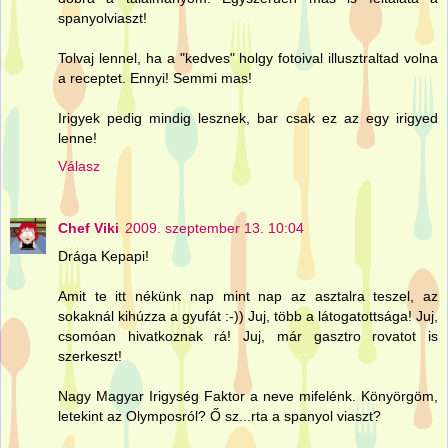
spanyolviaszt!
Tolvaj lennel, ha a "kedves" holgy fotoival illusztraltad volna
a receptet. Ennyi! Semmi mas!
Irigyek pedig mindig lesznek, bar csak ez az egy irigyed
lenne!
Válasz
Chef Viki
2009. szeptember 13. 10:04
Drága Kepapi!
Amit te itt nékünk nap mint nap az asztalra teszel, az
sokaknál kihúzza a gyufát :-)) Juj, több a látogatottsága! Juj,
csomóan hivatkoznak rá! Juj, már gasztro rovatot is
szerkeszt!
Nagy Magyar Irigység Faktor a neve mifelénk. Könyörgöm,
letekint az Olymposról? Ő sz...rta a spanyol viaszt?