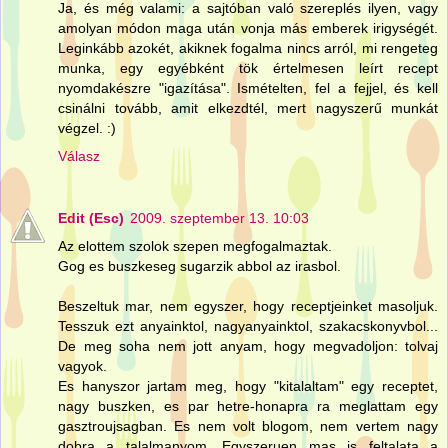
Ja, és még valami: a sajtóban való szereplés ilyen, vagy
amolyan módon maga után vonja más emberek irigységét.
Leginkább azokét, akiknek fogalma nincs arról, mi rengeteg
munka, egy egyébként tök értelmesen leírt recept
nyomdakészre "igazítása". Ismételten, fel a fejjel, és kell
csinálni tovább, amit elkezdtél, mert nagyszerű munkát
végzel. :)
Válasz
Edit (Esc)
2009. szeptember 13. 10:03
Az elottem szolok szepen megfogalmaztak.
Gog es buszkeseg sugarzik abbol az irasbol.
Beszeltuk mar, nem egyszer, hogy receptjeinket masoljuk.
Tesszuk ezt anyainktol, nagyanyainktol, szakacskonyvbol...
De meg soha nem jott anyam, hogy megvadoljon: tolvaj
vagyok.
Es hanyszor jartam meg, hogy "kitalaltam" egy receptet,
nagy buszken, es par hetre-honapra ra meglattam egy
gasztroujsagban. Es nem volt blogom, nem vertem nagy
dobra a talalmanyom. Egyszeruen mas is feltalata a