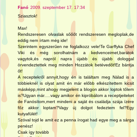
Fanó
2009. szeptember 17. 17:34
Sziasztok!
Max!
Rendszeresen olvaslak sőőőt rendszeresen megloplak,de
eddig nem írtam még ide!
Szerintem egyszerűen ne foglalkozz vele!Te Garffyka Chef
Viki és még sorolhatnám a kedvenceimet,barátok
vagytok,és napról napra újabb és újabb dologgal
örvendeztettek meg minden Hozzátok betévedőt!Ez bántja
őt!
A receptekről annyit,hogy én is találtam meg Nálad is a
többieknél is olyat amit én már előbb elkészítettem kicsit
másképp,mint ahogy megjelent a blogon akkor loptok tőlem
is?Ugyan már.....vagy amikor én kipróbálom a receptjeiteket
de Fanósítom,mert mindeni a saját és családja szája ízére
főz akkor loptam?Vagy új dolgot fedeztem fel?Egy
kutyafülét!
Szóval tojd le amit ez a penna írogat had egye meg a sárga
penész!
Csak így tovább