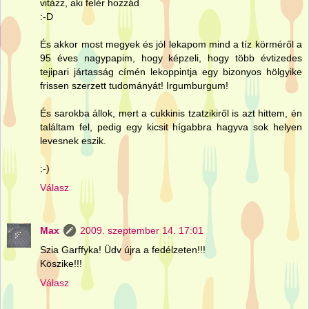
vitázz, aki felér hozzád
:-D
És akkor most megyek és jól lekapom mind a tíz körméről a
95 éves nagypapim, hogy képzeli, hogy több évtizedes
tejipari jártasság címén lekoppintja egy bizonyos hölgyike
frissen szerzett tudományát! Irgumburgum!
És sarokba állok, mert a cukkinis tzatzikiről is azt hittem, én
találtam fel, pedig egy kicsit hígabbra hagyva sok helyen
levesnek eszik.
:-)
Válasz
Max
2009. szeptember 14. 17:01
Szia Garffyka! Üdv újra a fedélzeten!!!
Köszike!!!
Válasz