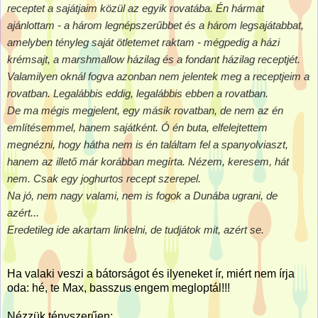
receptet a sajátjaim közül az egyik rovatába. Én hármat
ajánlottam - a három legnépszerűbbet és a három legsajátabbat,
amelyben tényleg saját ötletemet raktam - mégpedig a házi
krémsajt, a marshmallow házilag és a fondant házilag receptjét.
Valamilyen oknál fogva azonban nem jelentek meg a receptjeim a
rovatban. Legalábbis eddig, legalábbis ebben a rovatban.
De ma mégis megjelent, egy másik rovatban, de nem az én
említésemmel, hanem sajátként. Ó én buta, elfelejtettem
megnézni, hogy hátha nem is én találtam fel a spanyolviaszt,
hanem az illető már korábban megírta. Nézem, keresem, hát
nem. Csak egy joghurtos recept szerepel.
Na jó, nem nagy valami, nem is fogok a Dunába ugrani, de
azért...
Eredetileg ide akartam linkelni, de tudjátok mit, azért se.
Ha valaki veszi a bátorságot és ilyeneket ír, miért nem írja
oda: hé, te Max, basszus engem megloptál!!!
Nézzük tényszerűen: