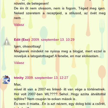
növelni, de betegesen!
De én őt nem olvasom, nem is fogom, Téged meg igen.
Neked szeretem a receptjeid, a stílusod, az övét meg
nem...
Válasz
Edit (Esc)
2009. szeptember 13. 10:29
Igen, olvasottsag!
Megkerek mindekit ne nyissa meg a blogjat, mert ezzel is
noveljuk a latogatottsagat! A fenebe, en mar elolvastam...
Válasz
trinity
2009. szeptember 13. 12:27
Max,
mivel itt van a 2007-es linked- itt van vége a történetnek.
Hol volt 2007-ben WL???? Sehol...Hogy azóta átváltottál
tejfölre? Nem csupán te-sokan mások is..
És nem ő miatta...Én is azt nézem, egy dolog böki a csőrét,