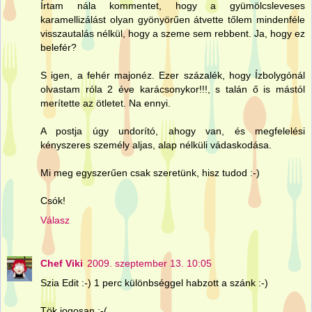
Írtam nála kommentet, hogy a gyümölcsleveses
karamellizálást olyan gyönyörűen átvette tőlem mindenféle
visszautalás nélkül, hogy a szeme sem rebbent. Ja, hogy ez
belefér?
S igen, a fehér majonéz. Ezer százalék, hogy Ízbolygónál
olvastam róla 2 éve karácsonykor!!!, s talán ő is mástól
merítette az ötletet. Na ennyi.
A postja úgy undorító, ahogy van, és megfelelési
kényszeres személy aljas, alap nélküli vádaskodása.
Mi meg egyszerűen csak szeretünk, hisz tudod :-)
Csók!
Válasz
Chef Viki
2009. szeptember 13. 10:05
Szia Edit :-) 1 perc különbséggel habzott a szánk :-)
Tök jogosan :-(