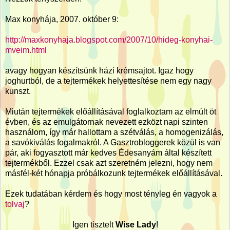
Max konyhája, 2007. október 9:
http://maxkonyhaja.blogspot.com/2007/10/hideg-konyhai-
mveim.html
avagy hogyan készítsünk házi krémsajtot. Igaz hogy
joghurtból, de a tejtermékek helyettesítése nem egy nagy
kunszt.
Miután tejtermékek előállításával foglalkoztam az elmúlt öt
évben, és az emulgátornak nevezett ezközt napi szinten
használom, így már hallottam a szétválás, a homogenizálás,
a savókiválás fogalmakról. A Gasztrobloggerek közül is van
pár, aki fogyasztott már kedves Édesanyám által készített
tejtermékből. Ezzel csak azt szeretném jelezni, hogy nem
másfél-két hónapja próbálkozunk tejtermékek előállításával.
Ezek tudatában kérdem és hogy most tényleg én vagyok a
tolvaj
?
Igen tisztelt
Wise Lady
!