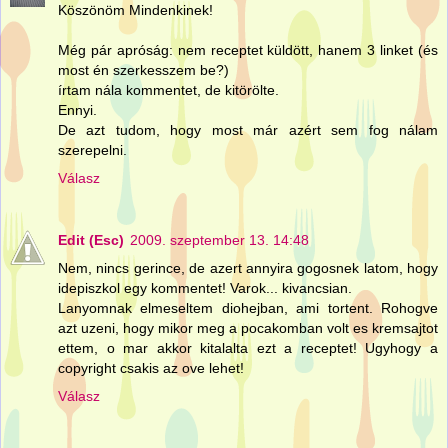
Köszönöm Mindenkinek!
Még pár apróság: nem receptet küldött, hanem 3 linket (és
most én szerkesszem be?)
írtam nála kommentet, de kitörölte.
Ennyi.
De azt tudom, hogy most már azért sem fog nálam
szerepelni.
Válasz
Edit (Esc)
2009. szeptember 13. 14:48
Nem, nincs gerince, de azert annyira gogosnek latom, hogy
idepiszkol egy kommentet! Varok... kivancsian.
Lanyomnak elmeseltem diohejban, ami tortent. Rohogve
azt uzeni, hogy mikor meg a pocakomban volt es kremsajtot
ettem, o mar akkor kitalalta ezt a receptet! Ugyhogy a
copyright csakis az ove lehet!
Válasz