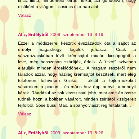
ki az illető, mindenféle leírás nélkül, azt gondolván, hogy
elsőként a világon... sosincs új a nap alatt.
Válasz
Alíz, Erdélyből
2009. szeptember 13. 8:19
Ezzel a módszerrel készítik évszázadok óta a sajtot az
erdélyi magashegyi legelők juhászai. Csak a
vászonzacskóban lévő krémsajtot miután kicsöpögött a
leve, még hosszasan szárítják, érlelik. A "titkot" szívesen
elárulják minden érdeklődőnek... A magam részéről nem
fáradok azzal, hogy házilag krémsajtot készítsek, mert elég
telefonon felhívnom Gizikét - akitől a tejtermékeket
vásárolom a piacon - és máris hoz épp annyit, amennyit
kérek. Ráadásul az sok klasszissal jobb, mint amit én össze
tudnék hozni a boltban vásárolt, minden zsírjától kizsigerelt
tejfölből. Sose búsul Max, a spanyolviaszt rég feltalálták...
Válasz
Alíz, Erdélyből
2009. szeptember 13. 8:26