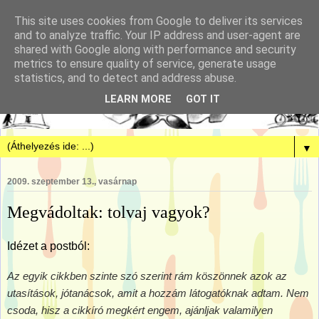
This site uses cookies from Google to deliver its services
and to analyze traffic. Your IP address and user-agent are
shared with Google along with performance and security
metrics to ensure quality of service, generate usage
statistics, and to detect and address abuse.
LEARN MORE
GOT IT
▼
2009. szeptember 13., vasárnap
Megvádoltak: tolvaj vagyok?
Idézet a postból:
Az egyik cikkben szinte szó szerint rám köszönnek azok az
utasítások, jótanácsok, amit a hozzám látogatóknak adtam. Nem
csoda, hisz a cikkíró megkért engem, ajánljak valamilyen