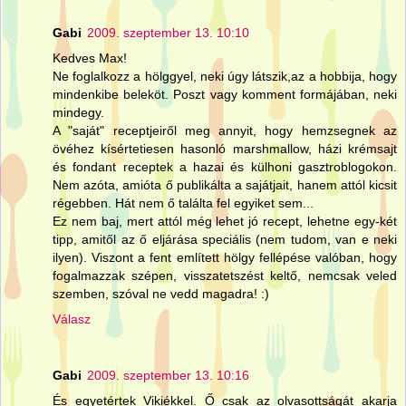
Gabi
2009. szeptember 13. 10:10
Kedves Max!
Ne foglalkozz a hölggyel, neki úgy látszik,az a hobbija, hogy
mindenkibe beleköt. Poszt vagy komment formájában, neki
mindegy.
A "saját" receptjeiről meg annyit, hogy hemzsegnek az
övéhez kísértetiesen hasonló marshmallow, házi krémsajt
és fondant receptek a hazai és külhoni gasztroblogokon.
Nem azóta, amióta ő publikálta a sajátjait, hanem attól kicsit
régebben. Hát nem ő találta fel egyiket sem...
Ez nem baj, mert attól még lehet jó recept, lehetne egy-két
tipp, amitől az ő eljárása speciális (nem tudom, van e neki
ilyen). Viszont a fent említett hölgy fellépése valóban, hogy
fogalmazzak szépen, visszatetszést keltő, nemcsak veled
szemben, szóval ne vedd magadra! :)
Válasz
Gabi
2009. szeptember 13. 10:16
És egyetértek Vikiékkel. Ő csak az olvasottságát akarja