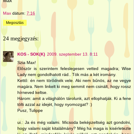
Max
Max
dátum:
7:16
Megosztás
24 megjegyzés:
KOS - SOK(K)
2009. szeptember 13. 8:11
Szia Max!
Először is szerintem feleslegesen vetted magadra; Wise
Lady nem gondolhatott rád.. Tök más a két iromány.
Kettő: én nem törődnék vele. Aki nem bűnös, az ne vegye
magára. Nem linkelt ki meg semmit nem csinált, hogy rossz
hírneved keltse.
Három: amit a világhálón tárolunk, azt ellophatják. Ki a fene
tölti azzal az idejét, hogy nyomozgat? :)
Pusz, Tulippe
ui.: Ja és még valami. Micsoda beképzeltség azt gondolni,
hogy valami saját kitalálmány? Még ha maga is kisérletezte