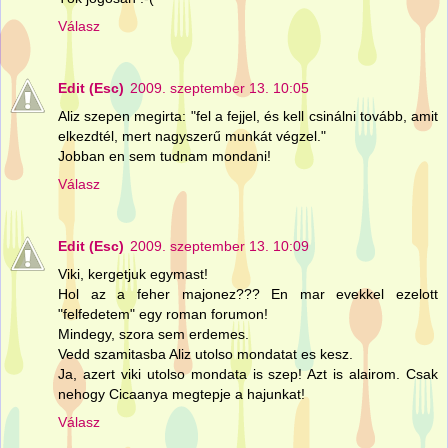
Válasz
Edit (Esc)
2009. szeptember 13. 10:05
Aliz szepen megirta: "fel a fejjel, és kell csinálni tovább, amit
elkezdtél, mert nagyszerű munkát végzel."
Jobban en sem tudnam mondani!
Válasz
Edit (Esc)
2009. szeptember 13. 10:09
Viki, kergetjuk egymast!
Hol az a feher majonez??? En mar evekkel ezelott
"felfedetem" egy roman forumon!
Mindegy, szora sem erdemes.
Vedd szamitasba Aliz utolso mondatat es kesz.
Ja, azert viki utolso mondata is szep! Azt is alairom. Csak
nehogy Cicaanya megtepje a hajunkat!
Válasz