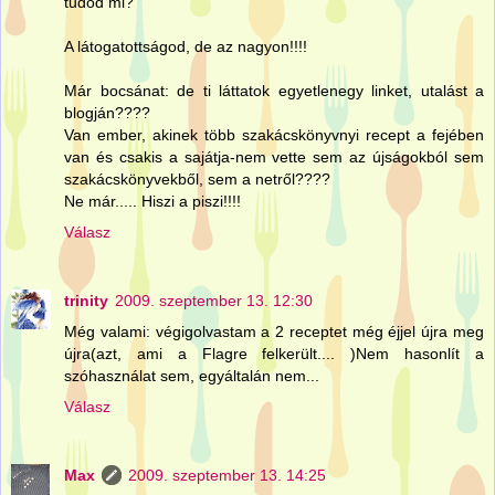
tudod mi?
A látogatottságod, de az nagyon!!!!
Már bocsánat: de ti láttatok egyetlenegy linket, utalást a
blogján????
Van ember, akinek több szakácskönyvnyi recept a fejében
van és csakis a sajátja-nem vette sem az újságokból sem
szakácskönyvekből, sem a netről????
Ne már..... Hiszi a piszi!!!!
Válasz
trinity
2009. szeptember 13. 12:30
Még valami: végigolvastam a 2 receptet még éjjel újra meg
újra(azt, ami a Flagre felkerült.... )Nem hasonlít a
szóhasználat sem, egyáltalán nem...
Válasz
Max
2009. szeptember 13. 14:25