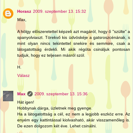
Horasz
2009. szeptember 13. 15:32
Max,
A hölgy előszeretettel képzeli azt magáról, hogy ő "szülte" a
spanyolviaszt. Törekvő kis üdvöskéje a gatsroszcénának, s
mint olyan nincs tekintettel snekire és semmire, csak a
látogatottság érdekli. Mi akik régóta csináljuk pontosan
tudjuk, hogy ez teljesen másról szól.
H.
Válasz
Max
2009. szeptember 13. 15:36
Hát igen!
Hobbynak dárga, üzletnek meg gyenge.
Ha a látogatottság a cél, ez nem a legjobb eszköz erre. Az
enyém egy kattintással kiolvasható, akár visszamenőleg is.
De ezen dolgozom két éve. Lehet csinálni.