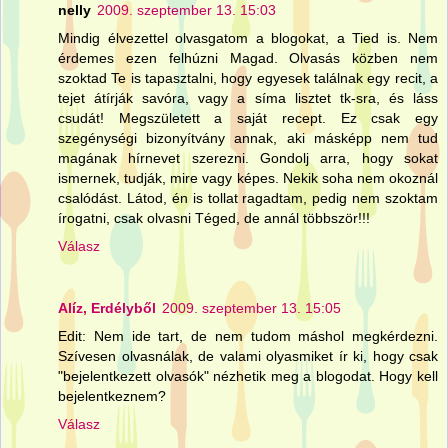
nelly
2009. szeptember 13. 15:03
Mindig élvezettel olvasgatom a blogokat, a Tied is. Nem
érdemes ezen felhúzni Magad. Olvasás közben nem
szoktad Te is tapasztalni, hogy egyesek találnak egy recit, a
tejet átírják savóra, vagy a síma lisztet tk-sra, és láss
csudát! Megszületett a saját recept. Ez csak egy
szegénységi bizonyítvány annak, aki másképp nem tud
magának hírnevet szerezni. Gondolj arra, hogy sokat
ismernek, tudják, mire vagy képes. Nekik soha nem okoznál
csalódást. Látod, én is tollat ragadtam, pedig nem szoktam
írogatni, csak olvasni Téged, de annál többször!!!
Válasz
Alíz, Erdélyből
2009. szeptember 13. 15:05
Edit: Nem ide tart, de nem tudom máshol megkérdezni.
Szívesen olvasnálak, de valami olyasmiket ír ki, hogy csak
"bejelentkezett olvasók" nézhetik meg a blogodat. Hogy kell
bejelentkeznem?
Válasz