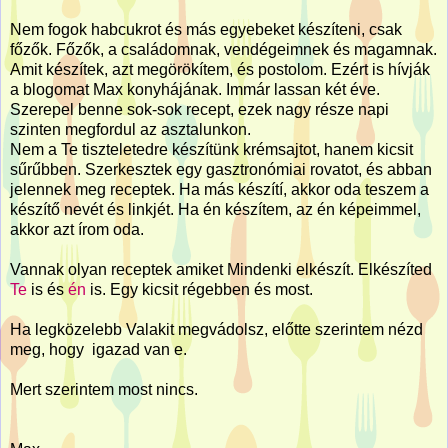
Nem fogok habcukrot és más egyebeket készíteni, csak
főzők. Főzők, a családomnak, vendégeimnek és magamnak.
Amit készítek, azt megörökítem, és postolom. Ezért is hívják
a blogomat Max konyhájának. Immár lassan két éve.
Szerepel benne sok-sok recept, ezek nagy része napi
szinten megfordul az asztalunkon.
Nem a Te tiszteletedre készítünk krémsajtot, hanem kicsit
sűrűbben. Szerkesztek egy gasztronómiai rovatot, és abban
jelennek meg receptek. Ha más készítí, akkor oda teszem a
készítő nevét és linkjét. Ha én készítem, az én képeimmel,
akkor azt írom oda.
Vannak olyan receptek amiket Mindenki elkészít. Elkészíted
Te
is és
én
is. Egy kicsit régebben és most.
Ha legközelebb Valakit megvádolsz, előtte szerintem nézd
meg, hogy igazad van e.
Mert szerintem most nincs.