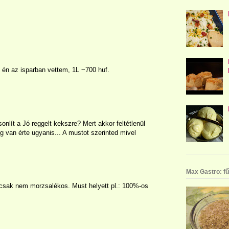
 én az isparban vettem, 1L ~700 huf.
nlít a Jó reggelt kekszre? Mert akkor feltétlenül
 van érte ugyanis... A mustot szerinted mivel
Max Gastro: fű
, csak nem morzsalékos. Must helyett pl.: 100%-os