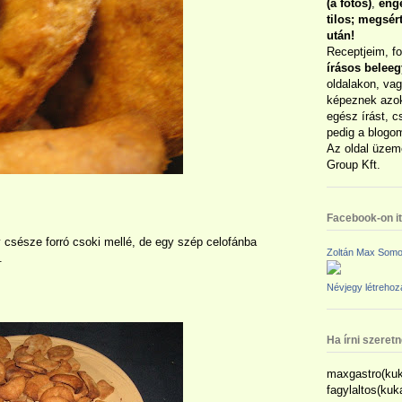
(a fotós)
,
enge
tilos; megsé
után!
Receptjeim, f
írásos belee
oldalakon, vag
képeznek azok
egész írást, c
pedig a blogom
Az oldal üzem
Group Kft.
Facebook-on itt
 csésze forró csoki mellé, de egy szép celofánba
Zoltán Max Somo
.
Névjegy létreho
Ha írni szeret
maxgastro(kuk
fagylaltos(ku