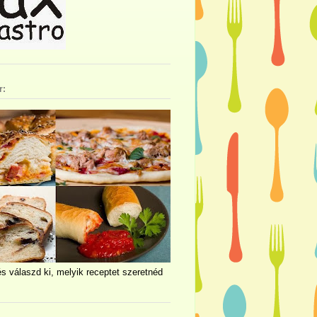
r:
és válaszd ki, melyik receptet szeretnéd