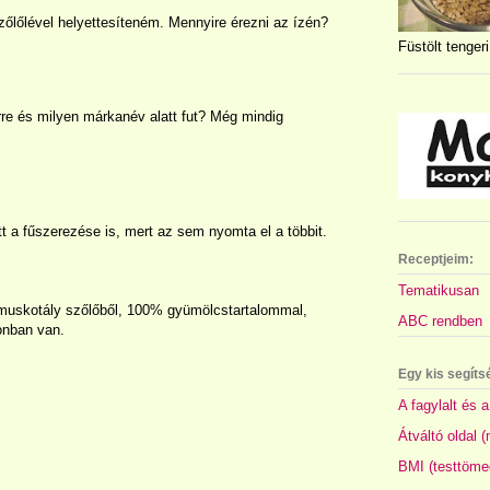
szőlőlével helyettesíteném. Mennyire érezni az ízén?
Füstölt tengeri
e és milyen márkanév alatt fut? Még mindig
tt a fűszerezése is, mert az sem nyomta el a többit.
Receptjeim:
Tematikusan
 muskotály szőlőből, 100% gyümölcstartalommal,
ABC rendben
onban van.
Egy kis segíts
A fagylalt és a
Átváltó oldal 
BMI (testtöme