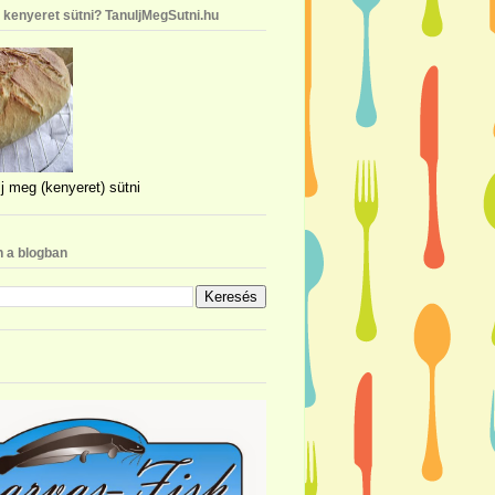
n kenyeret sütni? TanuljMegSutni.hu
j meg (kenyeret) sütni
 a blogban