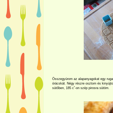
Összegyúrom az alapanyagokat egy ruga
órácskát. Négy részre osztom és kinyújt
sütőben, 185 c˚-on szép pirosra sütöm.