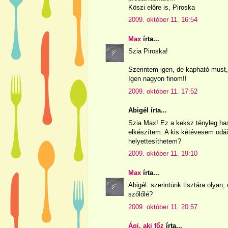
Köszi előre is, Piroska
2009. október 11. 16:54
Max
írta...
Szia Piroska!
Szerintem igen, de kapható must,
Igen nagyon finom!!
2009. október 11. 17:52
Abigél írta...
Szia Max! Ez a keksz tényleg haso
elkészítem. A kis kétévesem odáig
helyettesíthetem?
2009. október 11. 19:10
Max
írta...
Abigél: szerintünk tisztára olyan
szőlőlé?
2009. október 11. 20:57
Ági, aki főz
írta...