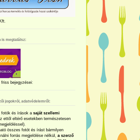
ft.
 is megtalálsz:
friss bejegyzései:
zői jogokról, adatvédelemről:
ó fotók és írások a
saját szellemi
az ettől eltérő esetekben természetesen
megjelöléssel).
ható összes fotót és írást bármilyen
álni forrás megjelölése nélkül,
a szerző