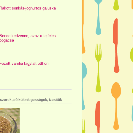
Rakott sonkás-joghurtos galuska
Bence kedvence, azaz a tejfeles
pogácsa
Főzött vanília fagylalt otthon
szerek, só különlegességek, ízesítők