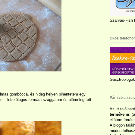
Szarvas-Fish K
Okos telefonon
Gasztroblogok 
lmas gombóccá, és hideg helyen pihentetem egy
Pár szó a szer
om. Tetszőleges formára szaggatom és előmelegített
Az itt találhat
termékeim
, (
ellátom forrás
A blogon talál
módon felhaszn