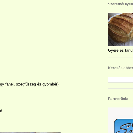
Szeretnél ilye
Gyere és tanul
Keresés ebben
gy fahéj, szegfűszeg és gyömbér)
Partnerünk:
ró