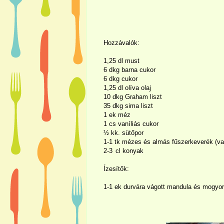
Hozzávalók:
1,25 dl
must
6 dkg barna cukor
6 dkg cukor
1,25 dl
olíva olaj
10 dkg Graham liszt
35 dkg sima liszt
1 ek méz
1 cs vaníliás cukor
½ kk. sütőpor
1-1
tk mézes és almás fűszerkeverék (va
2-3
cl konyak
Ízesítők:
1-1 ek durvára vágott mandula és mogyo