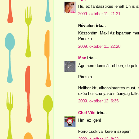
Hú, ez fantasztikus lehet! Én is 
2009. október 11. 21:21
Névtelen írta...
Köszönöm, Max! Az isparban merr
Piroska
2009. október 11. 22:28
Max
írta...
Ági: nem dominált ebben, de jó le
Piroska:
Helibor kft, alkoholmentes must,
szép hosszúnyakú műanyag falk
2009. október 12. 6:35
Chef Viki
írta...
Hm, ez igen!
Forró csokival kérem szépen!