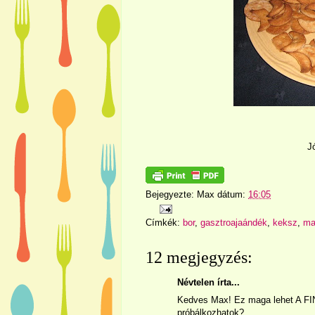
J
Bejegyezte:
Max
dátum:
16:05
Címkék:
bor
,
gasztroajaándék
,
keksz
,
ma
12 megjegyzés:
Névtelen írta...
Kedves Max! Ez maga lehet A FIN
próbálkozhatok?