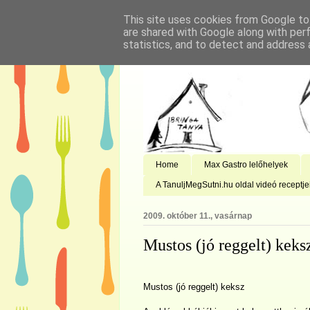
This site uses cookies from Google to 
are shared with Google along with per
statistics, and to detect and address 
Home
Max Gastro lelőhelyek
A TanuljMegSutni.hu oldal videó receptje
2009. október 11., vasárnap
Mustos (jó reggelt) keks
Mustos (jó reggelt) keksz