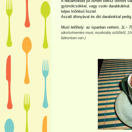
A reklámokból jól ismert keksz otthoni vá
gyümölcsökkel, vagy csoki darabkákkal. Le
teljes kiőrlésű lisztel.
Aszalt áfonyával és dió darabokkal pedig
Must lelőhely: az isparban vettem, 1L~ 70
alkoholmentes must, muskotály szőlőből, 
falkonban van.)