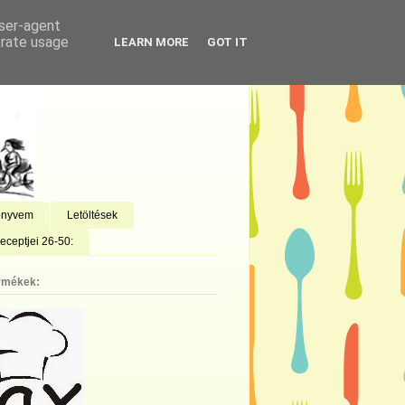
user-agent
erate usage
LEARN MORE
GOT IT
önyvem
Letöltések
eceptjei 26-50:
rmékek: