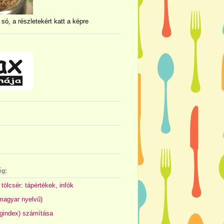
 só, a részletekért katt a képre
ég:
 tölcsér: tápértékek, infók
(magyar nyelvű)
gindex) számítása