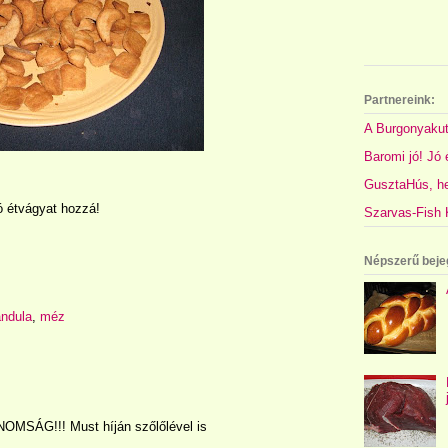
Partnereink:
A Burgonyakut
Baromi jó! Jó é
GusztaHús, hel
ó étvágyat hozzá!
Szarvas-Fish K
Népszerű beje
ndula
,
méz
OMSÁG!!! Must híján szőlőlével is