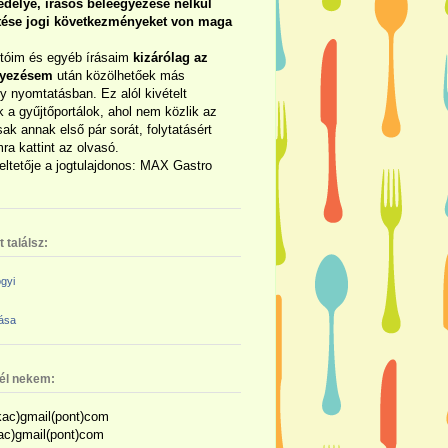
délye, írásos beleegyezése nélkül
rtése jogi következményeket von maga
otóim és egyéb írásaim
kizárólag az
gyezésem
után közölhetőek más
y nyomtatásban. Ez alól kivételt
 a gyűjtőportálok, ahol nem közlik az
sak annak első pár sorát, folytatásért
ra kattint az olvasó.
eltetője a jogtulajdonos: MAX Gastro
 találsz:
gyi
zása
nél nekem:
ac)gmail(pont)com
kac)gmail(pont)com