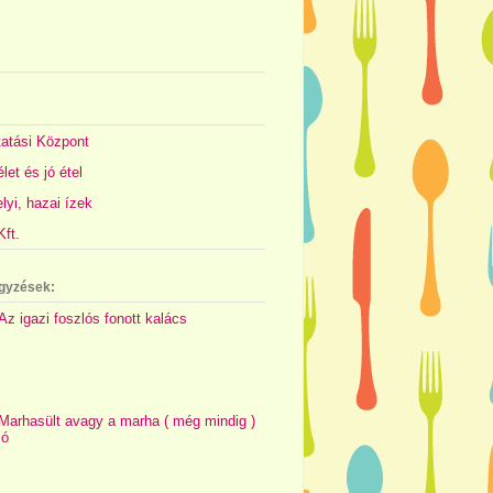
atási Központ
let és jó étel
yi, hazai ízek
ft.
gyzések:
Az igazi foszlós fonott kalács
Marhasült avagy a marha ( még mindig )
jó