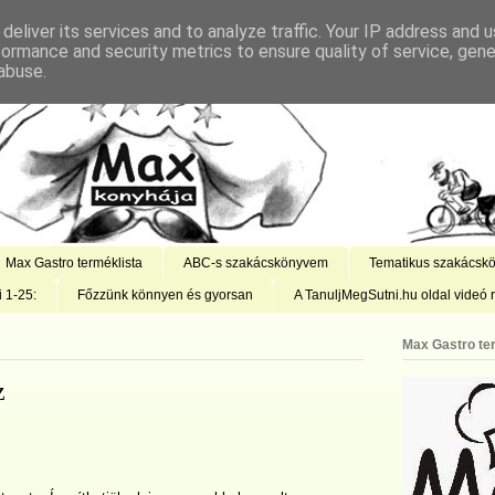
deliver its services and to analyze traffic. Your IP address and 
formance and security metrics to ensure quality of service, gen
abuse.
Max Gastro terméklista
ABC-s szakácskönyvem
Tematikus szakácsk
i 1-25:
Főzzünk könnyen és gyorsan
A TanuljMegSutni.hu oldal videó r
Max Gastro te
z