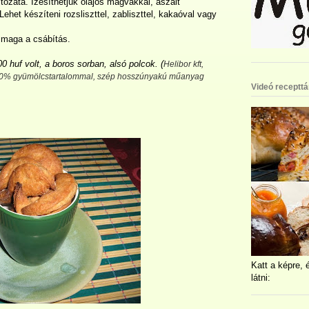
ltozata. Ízesíthetjük olajos magvakkal, aszalt
het készíteni rozsliszttel, zabliszttel, kakaóval vagy
 maga a csábítás.
0 huf volt, a boros sorban, alsó polcok.
(
Helibor kft,
100% gyümölcstartalommal, szép hosszúnyakú műanyag
Videó recepttá
Katt a képre, 
látni: