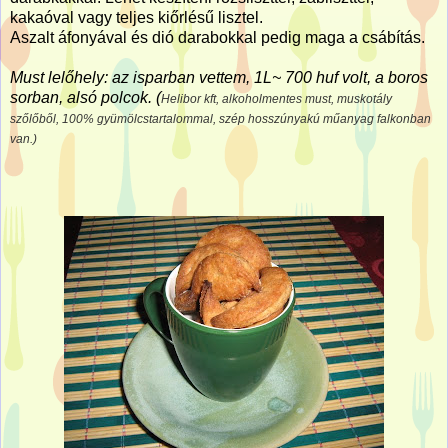
kakaóval vagy teljes kiőrlésű lisztel.
Aszalt áfonyával és dió darabokkal pedig maga a csábítás.
Must lelőhely: az isparban vettem, 1L~ 700 huf volt, a boros
sorban, alsó polcok.
(
Helibor kft, alkoholmentes must, muskotály
szőlőből, 100% gyümölcstartalommal, szép hosszúnyakú műanyag falkonban
van.)