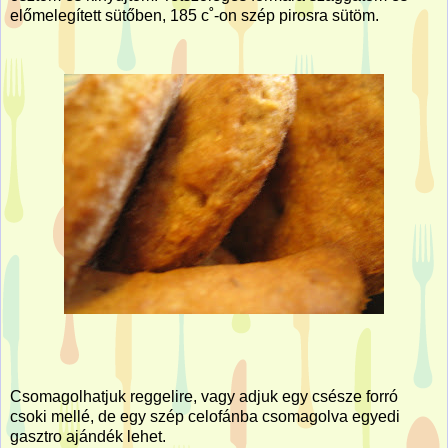
előmelegített sütőben, 185 c˚-on szép pirosra sütöm.
Csomagolhatjuk reggelire, vagy adjuk egy csésze forró
csoki mellé, de egy szép celofánba csomagolva egyedi
gasztro ajándék lehet.