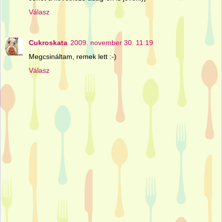
Válasz
Cukroskata
2009. november 30. 11:19
Megcsináltam, remek lett :-)
Válasz