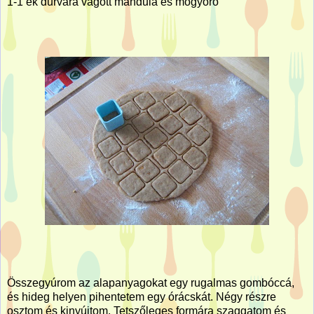
1-1 ek durvára vágott mandula és mogyoró
Összegyúrom az alapanyagokat egy rugalmas gombóccá,
és hideg helyen pihentetem egy órácskát. Négy részre
osztom és kinyújtom. Tetszőleges formára szaggatom és