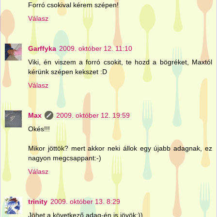
Forró csokival kérem szépen!
Válasz
Garffyka
2009. október 12. 11:10
Viki, én viszem a forró csokit, te hozd a bögréket, Maxtól
kérünk szépen kekszet :D
Válasz
Max
2009. október 12. 19:59
Okés!!!
Mikor jöttök? mert akkor neki állok egy újabb adagnak, ez
nagyon megcsappant:-)
Válasz
trinity
2009. október 13. 8:29
Jöhet a következő adag-én is jövök:))