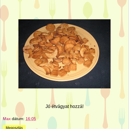
Jó étvágyat hozzá!
Max
dátum:
16:05
Megosztás