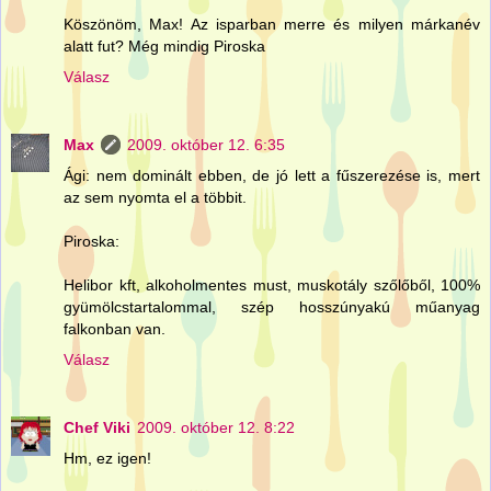
Köszönöm, Max! Az isparban merre és milyen márkanév
alatt fut? Még mindig Piroska
Válasz
Max
2009. október 12. 6:35
Ági: nem dominált ebben, de jó lett a fűszerezése is, mert
az sem nyomta el a többit.
Piroska:
Helibor kft, alkoholmentes must, muskotály szőlőből, 100%
gyümölcstartalommal, szép hosszúnyakú műanyag
falkonban van.
Válasz
Chef Viki
2009. október 12. 8:22
Hm, ez igen!