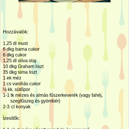
Hozzávalók:
1,25 dl
must
6 dkg barna cukor
6 dkg cukor
1,25 dl
olíva olaj
10 dkg Graham liszt
35 dkg sima liszt
1 ek méz
1 cs vaníliás cukor
½ kk. sütőpor
1-1
tk mézes és almás fűszerkeverék (vagy fahéj,
szegfűszeg és gyömbér)
2-3
cl konyak
Ízesítők: