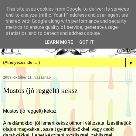
This site uses cookies from Google to deliver its services
and to analyze traffic. Your IP address and user-agent are
shared with Google along with performance and security
metrics to ensure quality of service, generate usage
statistics, and to detect and address abuse.
LEARN MORE
GOT IT
▼
2009. október 11., vasárnap
Mustos (jó reggelt) keksz
Mustos (jó reggelt) keksz
A reklámokból jól ismert keksz otthoni változata. Ízesíthetjük
olajos magvakkal, aszalt gyümölcsökkel, vagy csoki
darabkákkal. Lehet készíteni rozsliszttel, zabliszttel,