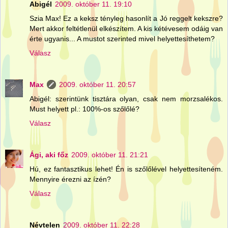
Abigél
2009. október 11. 19:10
Szia Max! Ez a keksz tényleg hasonlít a Jó reggelt kekszre?
Mert akkor feltétlenül elkészítem. A kis kétévesem odáig van
érte ugyanis... A mustot szerinted mivel helyettesíthetem?
Válasz
Max
2009. október 11. 20:57
Abigél: szerintünk tisztára olyan, csak nem morzsalékos.
Must helyett pl.: 100%-os szőlőlé?
Válasz
Ági, aki főz
2009. október 11. 21:21
Hú, ez fantasztikus lehet! Én is szőlőlével helyettesíteném.
Mennyire érezni az ízén?
Válasz
Névtelen
2009. október 11. 22:28