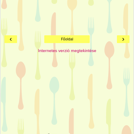
‹
›
Főoldal
Internetes verzió megtekintése