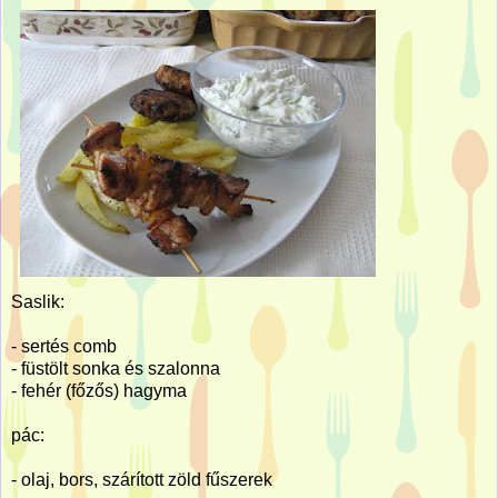
Saslik:
- sertés comb
- füstölt sonka és szalonna
- fehér (főzős) hagyma
pác:
- olaj, bors, szárított zöld fűszerek