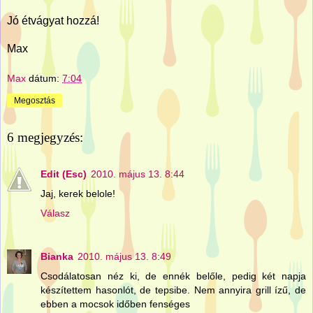
Jó étvágyat hozzá!
Max
Max
dátum:
7:04
Megosztás
6 megjegyzés:
Edit (Esc)
2010. május 13. 8:44
Jaj, kerek belole!
Válasz
Bianka
2010. május 13. 8:49
Csodálatosan néz ki, de ennék belőle, pedig két napja
készítettem hasonlót, de tepsibe. Nem annyira grill ízű, de
ebben a mocsok időben fenséges