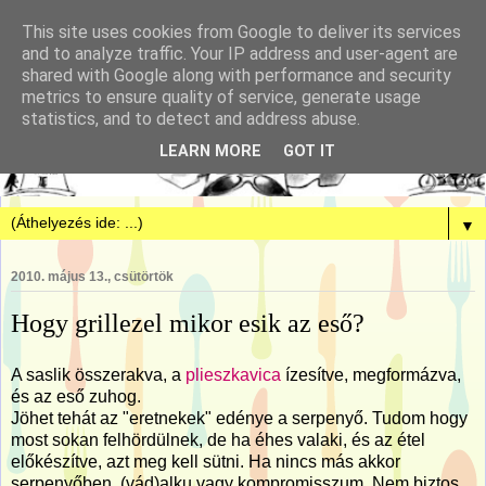
This site uses cookies from Google to deliver its services
and to analyze traffic. Your IP address and user-agent are
shared with Google along with performance and security
metrics to ensure quality of service, generate usage
statistics, and to detect and address abuse.
LEARN MORE
GOT IT
▼
2010. május 13., csütörtök
Hogy grillezel mikor esik az eső?
A saslik összerakva, a
plieszkavica
ízesítve, megformázva,
és az eső zuhog.
Jöhet tehát az "eretnekek" edénye a serpenyő. Tudom hogy
most sokan felhördülnek, de ha éhes valaki, és az étel
előkészítve, azt meg kell sütni. Ha nincs más akkor
serpenyőben. (vád)alku vagy kompromisszum. Nem biztos