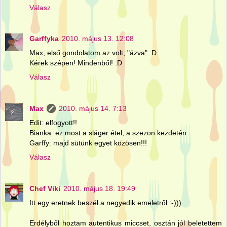
Válasz
Garffyka
2010. május 13. 12:08
Max, első gondolatom az volt, "ázva" :D
Kérek szépen! Mindenből! :D
Válasz
Max
2010. május 14. 7:13
Edit: elfogyott!!
Bianka: ez most a sláger étel, a szezon kezdetén
Garffy: majd sütünk egyet közösen!!!
Válasz
Chef Viki
2010. május 18. 19:49
Itt egy eretnek beszél a negyedik emeletről :-)))
Erdélyből hoztam autentikus miccset, osztán jól beletettem