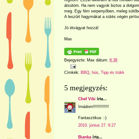
átsütöm. Ha nem vagyok biztos a dolgom
meg. Egy fém serpenyőben, meleg sütőben 
A leszűrt hagymákat a sütés végén pirítsu
Jó étvágyat hozzá!
Max
Bejegyezte:
Max
dátum:
8:38
Címkék:
BBQ
,
hús
,
Tipp és trükk
5 megjegyzés:
Chef Viki
írta...
Imádom!!!!!!!!!!!!!
Fantasztikus :-)
2010. június 27. 9:27
Bianka
írta...