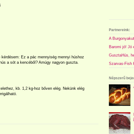
i
Partnereink:
A Burgonyakut
Baromi jó! Jó é
GusztaHús, hel
ne kérdésem: Ez a pác mennyiség mennyi húshoz
 a hús a sót a kencéből? Amúgy nagyon guszta.
Szarvas-Fish K
Népszerű beje
elethez, kb. 1,2 kg-hoz bőven elég. Nekünk elég
rrigálható.