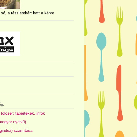
 só, a részletekért katt a képre
ég:
 tölcsér: tápértékek, infók
(magyar nyelvű)
gindex) számítása