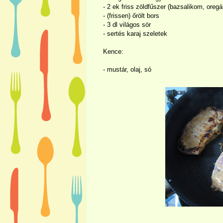
- 2 ek friss zöldfűszer (bazsalikom, oreg
- (frissen) őrölt bors
-
3 dl
világos sör
- sertés karaj szeletek
Kence:
- mustár, olaj, só