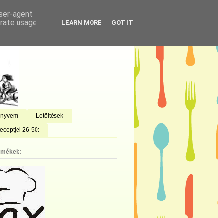
user-agent
erate usage
LEARN MORE
GOT IT
önyvem
Letöltések
eceptjei 26-50:
rmékek: