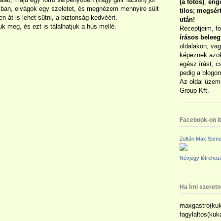
(a fotós)
,
enge
ban, elvágok egy szeletet, és megnézem mennyire sült
tilos; megsé
át is lehet sütni, a biztonság kedvéért.
után!
k meg, és ezt is tálalhatjuk a hús mellé.
Receptjeim, f
írásos belee
oldalakon, vag
képeznek azok
egész írást, c
pedig a blogom
Az oldal üzem
Group Kft.
Facebook-on itt
Zoltán Max Somo
Névjegy létreho
Ha írni szeret
maxgastro(kuk
fagylaltos(ku