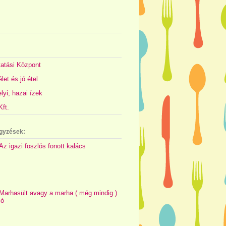
atási Központ
let és jó étel
yi, hazai ízek
ft.
gyzések:
Az igazi foszlós fonott kalács
Marhasült avagy a marha ( még mindig )
jó