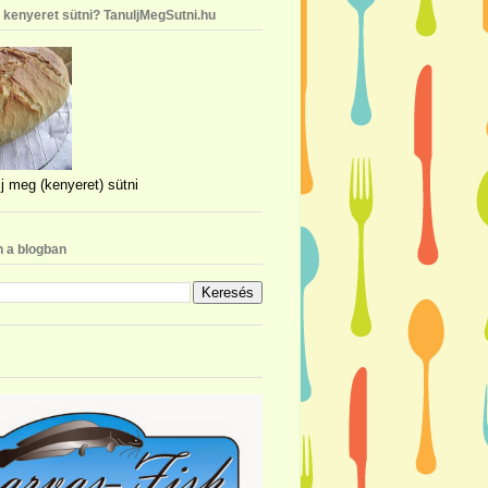
n kenyeret sütni? TanuljMegSutni.hu
j meg (kenyeret) sütni
 a blogban