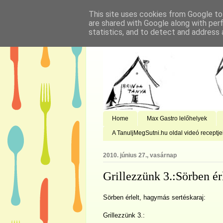
This site uses cookies from Google to 
are shared with Google along with per
statistics, and to detect and address 
Home
Max Gastro lelőhelyek
A TanuljMegSutni.hu oldal videó receptje
2010. június 27., vasárnap
Grillezzünk 3.:Sörben ér
Sörben érlelt, hagymás sertéskaraj:
Grillezzünk 3.: