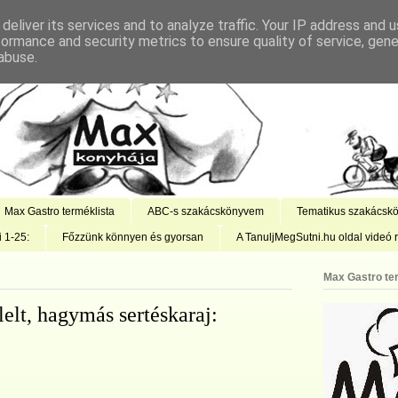
deliver its services and to analyze traffic. Your IP address and 
formance and security metrics to ensure quality of service, gen
abuse.
Max Gastro terméklista
ABC-s szakácskönyvem
Tematikus szakácsk
i 1-25:
Főzzünk könnyen és gyorsan
A TanuljMegSutni.hu oldal videó r
Max Gastro te
lelt, hagymás sertéskaraj: