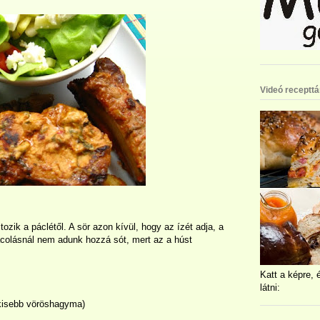
Videó recepttá
ozik a páclétől. A sör azon kívül, hogy az ízét adja, a
pácolásnál nem adunk hozzá sót, mert az a húst
Katt a képre, 
látni:
 kisebb vöröshagyma)