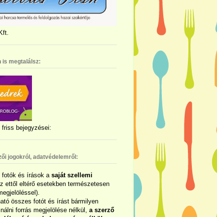
ft.
 is megtalálsz:
friss bejegyzései:
zői jogokról, adatvédelemről:
ó fotók és írások a
saját szellemi
az ettől eltérő esetekben természetesen
megjelöléssel).
ható összes fotót és írást bármilyen
álni forrás megjelölése nélkül,
a szerző