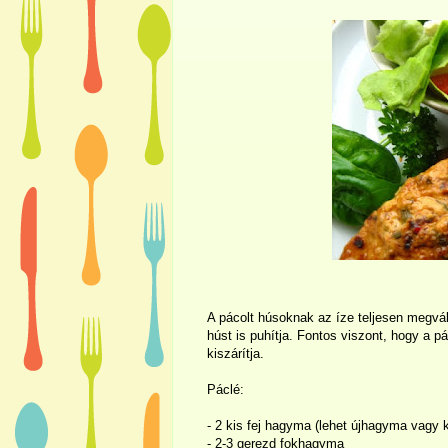
A pácolt húsoknak az íze teljesen megvált
húst is puhítja. Fontos viszont, hogy a 
kiszárítja.
Páclé:
- 2 kis fej hagyma (lehet újhagyma vagy
- 2-3 gerezd fokhagyma