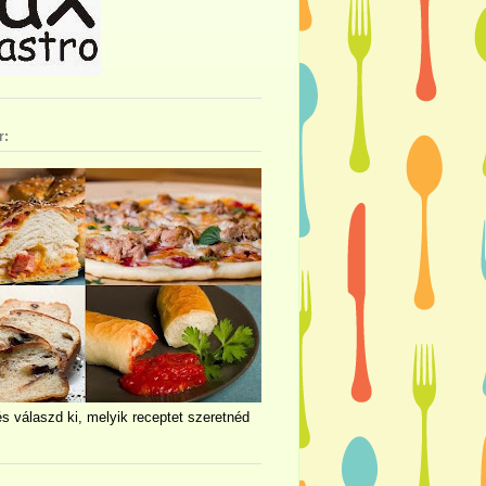
r:
és válaszd ki, melyik receptet szeretnéd