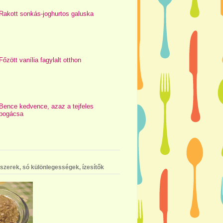
Rakott sonkás-joghurtos galuska
Főzött vanília fagylalt otthon
Bence kedvence, azaz a tejfeles
pogácsa
szerek, só különlegességek, ízesítők