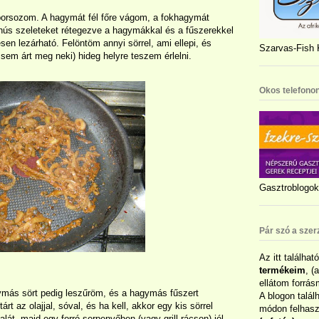
borsozom. A hagymát fél főre vágom, a fokhagymát
A hús szeleteket rétegezve a hagymákkal és a fűszerekkel
n lezárható. Felöntöm annyi sörrel, ami ellepi, és
Szarvas-Fish K
sem árt meg neki) hideg helyre teszem érlelni.
Okos telefonon
Gasztroblogok 
Pár szó a szer
Az itt találhat
termékeim
, (
ellátom forrás
ymás sört pedig leszűröm, és a hagymás fűszert
A blogon talál
 az olajjal, sóval, és ha kell, akkor egy kis sörrel
módon felhaszn
át, majd egy forró serpenyőben (vagy grill rácson) jól