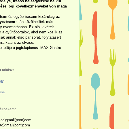
délye, írásos beleegyezése nélkül
rtése jogi következményeket von maga
otóim és egyéb írásaim
kizárólag az
gyezésem
után közölhetőek más
y nyomtatásban. Ez alól kivételt
 a gyűjtőportálok, ahol nem közlik az
sak annak első pár sorát, folytatásért
ra kattint az olvasó.
eltetője a jogtulajdonos: MAX Gastro
 találsz:
gyi
zása
nél nekem:
ac)gmail(pont)com
kac)gmail(pont)com