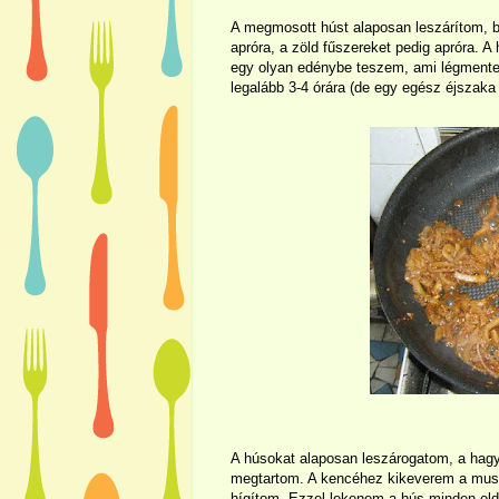
A megmosott húst alaposan leszárítom, 
apróra, a zöld fűszereket pedig apróra. 
egy olyan edénybe teszem, ami légmentese
legalább 3-4 órára (de egy egész éjszaka 
A húsokat alaposan leszárogatom, a hag
megtartom. A kencéhez kikeverem a mustárt
hígítom. Ezzel lekenem a hús minden oldal