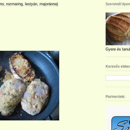
áno, rozmaring, lestyán, majoránna)
Szeretnél ilye
Gyere és tanul
Keresés ebben
Partnerünk: