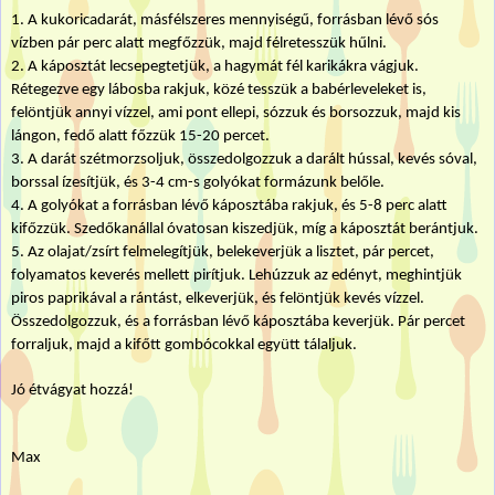
1. A
kukoricadarát, másfélszeres mennyiségű, forrásban lévő sós
vízben pár perc alatt megfőzzük, majd félretesszük hűlni.
2. A
káposztát lecsepegtetjük, a hagymát fél karikákra vágjuk.
Rétegezve egy lábosba rakjuk, közé tesszük a babérleveleket is,
felöntjük annyi vízzel, ami pont ellepi, sózzuk és borsozzuk, majd kis
lángon, fedő alatt főzzük 15-20 percet.
3. A
darát szétmorzsoljuk, összedolgozzuk a darált hússal, kevés sóval,
borssal ízesítjük, és 3-4 cm-s golyókat formázunk belőle.
4. A
golyókat a forrásban lévő káposztába rakjuk, és 5-8 perc alatt
kifőzzük. Szedőkanállal óvatosan kiszedjük, míg a káposztát berántjuk.
5. Az olajat/zsírt felmelegítjük, belekeverjük a lisztet, pár percet,
folyamatos keverés mellett pirítjuk. Lehúzzuk az edényt, meghintjük
piros paprikával a rántást, elkeverjük, és felöntjük kevés vízzel.
Összedolgozzuk, és a forrásban lévő káposztába keverjük. Pár percet
forraljuk, majd a kifőtt gombócokkal együtt tálaljuk.
Jó étvágyat hozzá!
Max