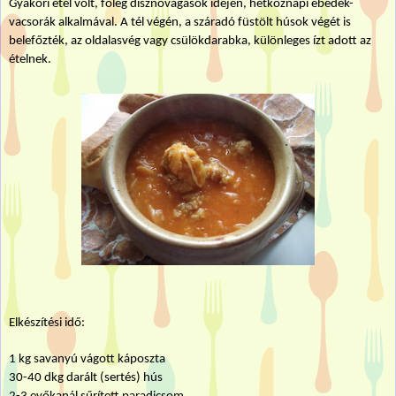
Gyakori étel volt, főleg disznóvágások idején, hétköznapi ebédek-
vacsorák alkalmával. A tél végén, a száradó füstölt húsok végét is
belefőzték, az oldalasvég vagy csülökdarabka, különleges ízt adott az
ételnek.
Elkészítési idő:
1 kg
savanyú vágott káposzta
30-40 dkg darált (sertés) hús