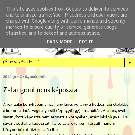
This site uses cookies from Google to deliver its services
and to analyze traffic. Your IP address and user-agent are
shared with Google along with performance and security
metrics to ensure quality of service, generate usage
statistics, and to detect and address abuse.
LEARN MORE
GOT IT
▼
2014. január 9., csütörtök
Zalai gombócos káposzta
A régi zalai konyhában a rizs nagy kincs volt, így a hétköznapi ételekben
a kukoricadarát vagy a gerslit (árpagyöngy) használták. A lapos, sváb
savanyított káposzta nem termett a környéken, ezért inkább gyalulva
savanyították a káposztát, így töltött levél sem készült, hanem
húsgombócot főztek az ételbe.