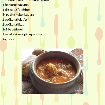
2-3 evőkanál sűrített paradicsom
1 fej vöröshagyma
1 dl
száraz fehérbor
8-10 dkg kukoricadara
2 evőkanál olaj/zsír
2 evőkanál liszt
1-2 babérlevél
1 mokkáskanál pirospaprika
Só, bors