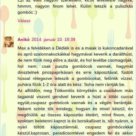
Ezt az ételt nagyon szeretném, kicsit levesesre hagyva,
hmmm, nagyon finom lehet. Külön tetszik a puliszkás
gombóc :)
Válasz
Anikó
2014. január 10. 18:39
Max a felvidéken a Dédiék is és a maiak is kukoricadarával
és apró szalonnakockákkal hagymával keverik a darálthúst,
de nem főzik meg előre a darát, és hol levélbe csomagolják,
hol nem, csak puszta gombócok vannak, hagymát
dinsztelnek pirospaprikásan és erre káposztával, füstölt
hússal rétegezve leteszik a gombócokat, felöntik vízzel,
puhára főzik 1-2 óra alatt és kész. Soha nem rántják be.
Az alföldön, meg Tótkomlós környékén a családom más
tagjainál viszont gerslivel keverik a húst a többi cuccal
együtt,csupasz gombócok vannak és a végén berántják.
Nekem szinte tök mindegy, hogyan és mivel készül, én
megőrülök az összes káposztás ételért, mind finom, én
szoktam beletenni kaprot is és borsikafüvet is, sőt nyáron, a
nyári töltött káposztámnál, csupasz gombócokkal
készül,kaprosan, paradicsomlével engedem fel és akkor