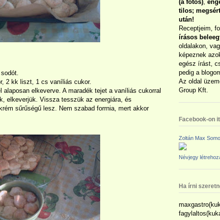
(a fotós)
,
enge
tilos; megsé
után!
Receptjeim, f
írásos belee
oldalakon, vag
képeznek azok
egész írást, c
pedig a blogom
 sodót.
Az oldal üzem
, 2 kk liszt, 1 cs vaníliás cukor.
Group Kft.
tel alaposan elkeverve. A maradék tejet a vaníliás cukorral
jük, elkeverjük. Vissza tesszük az energiára, és
krém sűrűségű lesz. Nem szabad forrnia, mert akkor
Facebook-on itt
Zoltán Max Somo
Névjegy létreho
Ha írni szeret
maxgastro(kuk
fagylaltos(ku