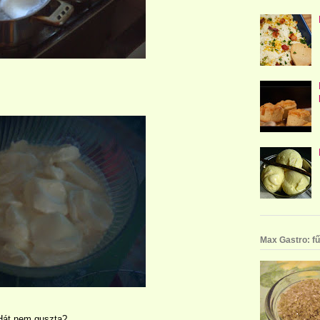
Max Gastro: fű
Hát nem guszta?