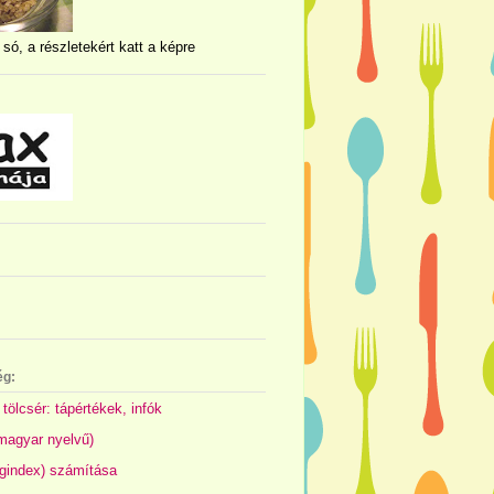
 só, a részletekért katt a képre
ég:
 tölcsér: tápértékek, infók
(magyar nyelvű)
gindex) számítása