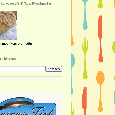
n kenyeret sütni? TanuljMegSutni.hu
j meg (kenyeret) sütni
 a blogban