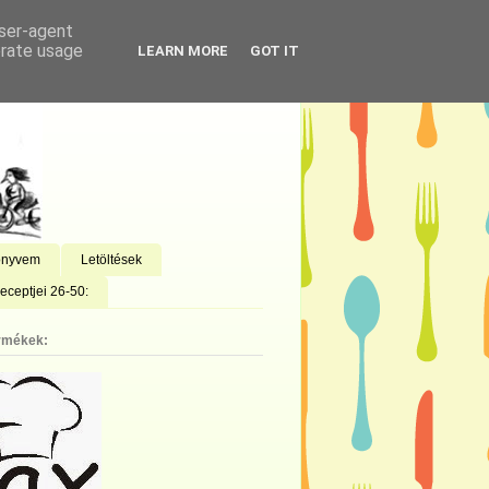
user-agent
erate usage
LEARN MORE
GOT IT
önyvem
Letöltések
eceptjei 26-50:
rmékek: