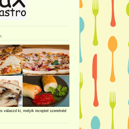
r:
és válaszd ki, melyik receptet szeretnéd