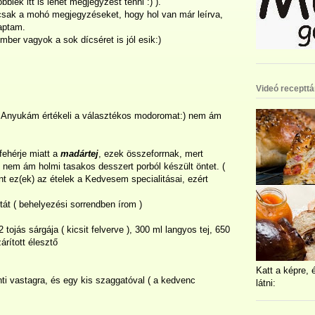
bbiek itt is lehet megjegyzést tenni :) ).
 csak a mohó megjegyzéseket, hogy hol van már leírva,
kaptam.
ber vagyok a sok dícséret is jól esik:)
Videó recepttá
 Anyukám értékeli a választékos modoromat:) nem ám
fehérje miatt a
madártej
, ezek összeforrnak, mert
t nem ám holmi tasakos desszert porból készült öntet. (
nt ez(ek) az ételek a Kedvesem specialitásai, ezért
át ( behelyezési sorrendben írom )
 2 tojás sárgája ( kicsit felverve ), 300 ml langyos tej, 650
árított élesztő
Katt a képre, 
enti vastagra, és egy kis szaggatóval ( a kedvenc
látni: