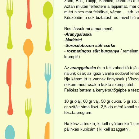
Zsófi, Edit, Tulipp, Pannica, Dorati és a tö
Aztán miután felfedtem a lapjaimat, már
miért nincs már feltöltve, várom.....stb. 
Köszönöm a sok biztatást, és mivel hiú em
Nos lássuk mi a mai menü:
-
Aranygaluska
-
Madártej
-
Sörösdobozon sült csirke
-
rozmaringos sült burgonya
( remélem
krumpli!)
Az
aranygaluska
és a felszabaduló tojás
nálunk csak az igazi vanilia sodóval lehe
Hja kérem itt is vannak finnyásak ) Viszo
nekem most csak a kukta szerep jutott.
Felkészítettem a kenyérsütőgépbe a tészt
10 gr olaj, 60 gr vaj, 50 gr cukor, 5 gr só,
gr szitált sima liszt, 2,5 kis mérő kanál sz
tészta program.
Ha kész a tészta, ki kell nyújtani kb 1 c
pálinkás kupicám ) ki kell szaggatni.