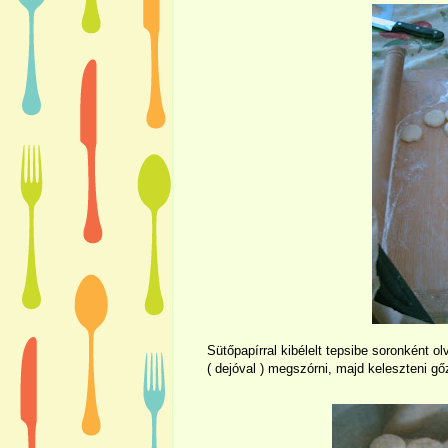
Sütőpapírral kibélelt tepsibe soronként ol
( dejóval ) megszórni, majd keleszteni gő