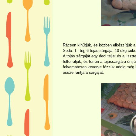
Rácson kihűtjük, és közben elkészítjük a
Sodó: 1 l tej, 6 tojás sárgája, 10 dkg cukor
A tojás sárgáját egy deci tejjel és a liszt
felforraljuk, és forrón a tojássárgjára önt
folyamatosan keverve főzzük addig még 
össze rántja a sárgáját.