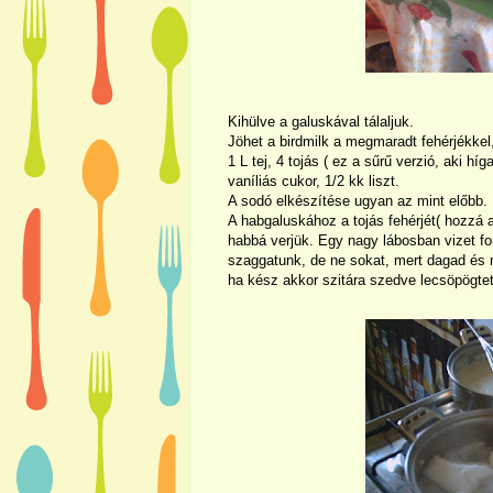
Kihülve a galuskával tálaljuk.
Jöhet a birdmilk a megmaradt fehérjékkel
1 L tej, 4 tojás ( ez a sűrű verzió, aki hí
vaníliás cukor, 1/2 kk liszt.
A sodó elkészítése ugyan az mint előbb.
A habgaluskához a tojás fehérjét( hozzá 
habbá verjük. Egy nagy lábosban vizet fo
szaggatunk, de ne sokat, mert dagad és me
ha kész akkor szitára szedve lecsöpögtet