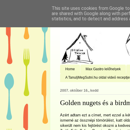
This site uses cookies from Google to 
are shared with Google along with per
statistics, and to detect and address 
Home
Max Gastro lelőhelyek
A TanuljMegSutni.hu oldal videó receptje
2007. október 16., kedd
Golden nugets és a birdm
Azért adtam ezt a címet, mert ezzel a ké
ismerné az össznépi tömörülést, katt olda
sikerült nem kis fejtörést okozni a kedv