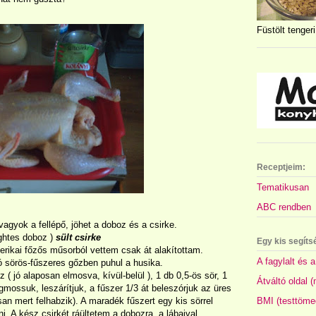
Füstölt tengeri
Receptjeim:
Tematikusan
ABC rendben
gyok a fellépő, jöhet a doboz és a csirke.
ghtes doboz )
sült csirke
Egy kis segíts
erikai főzős műsorból vettem csak át alakítottam.
A fagylalt és a
ó sörös-fűszeres gőzben puhul a husika.
z ( jó alaposan elmosva, kívül-belül ), 1 db 0,5-ös sör, 1
Átváltó oldal 
egmossuk, leszárítjuk, a fűszer 1/3 át beleszórjuk az üres
BMI (testtöme
san mert felhabzik). A maradék fűszert egy kis sörrel
i. A kész csirkét ráültetem a dobozra, a lábaival