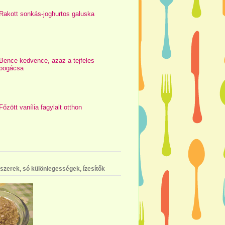
Rakott sonkás-joghurtos galuska
Bence kedvence, azaz a tejfeles
pogácsa
Főzött vanília fagylalt otthon
szerek, só különlegességek, ízesítők