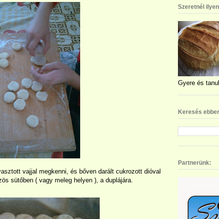
Szeretnél ilye
Gyere és tanul
Keresés ebben
Partnerünk:
vasztott vajjal megkenni, és bőven darált cukrozott dióval
zös sütőben ( vagy meleg helyen ), a duplájára.