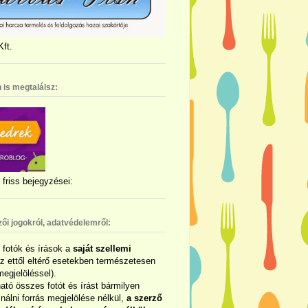
ft.
 is megtalálsz:
friss bejegyzései:
zői jogokról, adatvédelemről:
ó fotók és írások a
saját szellemi
az ettől eltérő esetekben természetesen
megjelöléssel).
ható összes fotót és írást bármilyen
álni forrás megjelölése nélkül,
a szerző