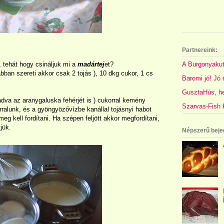
Partnereink:
A Burgonyakut
, tehát hogy csináljuk mi a
madártej
et?
gabban szereti akkor csak 2 tojás ), 10 dkg cukor, 1 cs
Baromi jó! Jó é
GusztaHús, hel
adva az aranygaluska fehérjét is ) cukorral kemény
Szarvas-Fish K
rralunk, és a gyöngyözővízbe kanállal tojásnyi habot
g kell fordítani. Ha szépen feljött akkor megfordítani,
jük.
Népszerű beje