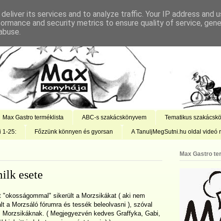
deliver its services and to analyze traffic. Your IP address and 
formance and security metrics to ensure quality of service, gen
abuse.
Max Gastro terméklista
ABC-s szakácskönyvem
Tematikus szakácsk
i 1-25:
Főzzünk könnyen és gyorsan
A TanuljMegSutni.hu oldal videó r
Max Gastro te
ilk esete
t "okosságommal" sikerült a Morzsikákat ( aki nem
lt a Morzsáló fórumra és tessék beleolvasni ), szóval
es Morzsikáknak. ( Megjegyezvén kedves Graffyka, Gabi,