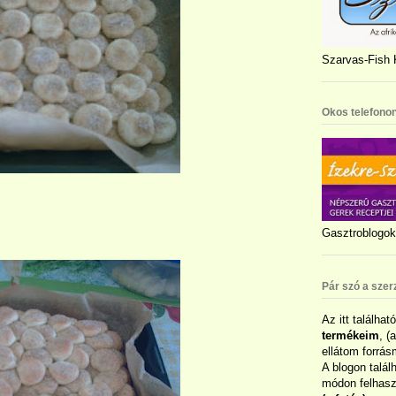
Szarvas-Fish K
Okos telefonon
Gasztroblogok 
Pár szó a szer
Az itt találhat
termékeim
, (
ellátom forrás
A blogon talál
módon felhaszn