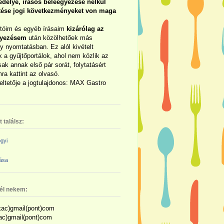
délye, írásos beleegyezése nélkül
rtése jogi következményeket von maga
otóim és egyéb írásaim
kizárólag az
gyezésem
után közölhetőek más
y nyomtatásban. Ez alól kivételt
 a gyűjtőportálok, ahol nem közlik az
sak annak első pár sorát, folytatásért
ra kattint az olvasó.
eltetője a jogtulajdonos: MAX Gastro
 találsz:
gyi
zása
nél nekem:
ac)gmail(pont)com
kac)gmail(pont)com