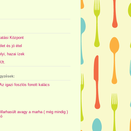
atási Központ
let és jó étel
yi, hazai ízek
ft.
gyzések:
Az igazi foszlós fonott kalács
Marhasült avagy a marha ( még mindig )
jó