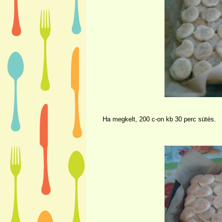
Ha megkelt, 200 c-on kb 30 perc sütés.