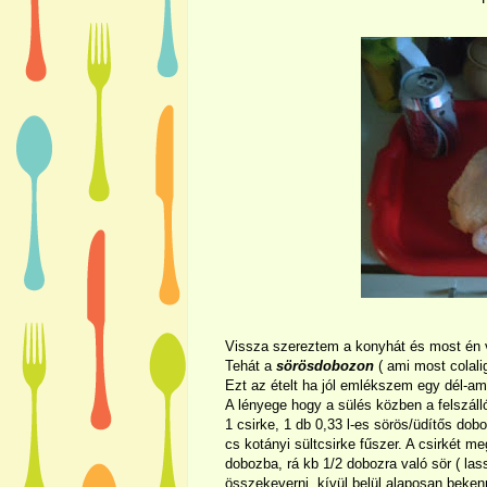
Vissza szereztem a konyhát és most én va
Tehát a
sörösdobozon
( ami most colali
Ezt az ételt ha jól emlékszem egy dél-am
A lényege hogy a sülés közben a felszáll
1 csirke, 1 db 0,33 l-es sörös/üdítős dobo
cs kotányi sültcsirke fűszer. A csirkét m
dobozba, rá kb 1/2 dobozra való sör ( las
összekeverni, kívül belül alaposan bekenn