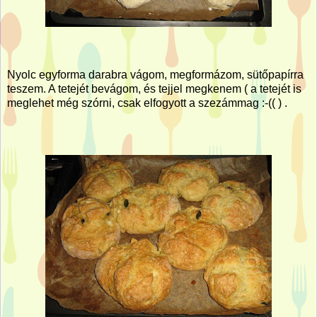
Nyolc egyforma darabra vágom, megformázom, sütőpapírra
teszem. A tetejét bevágom, és tejjel megkenem ( a tetejét is
meglehet még szórni, csak elfogyott a szezámmag :-(( ) .