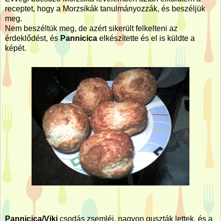
receptet, hogy a Morzsikák tanulmányozzák, és beszéljük
meg.
Nem beszéltük meg, de azért sikerült felkelteni az
érdeklődést, és
Pannicica
elkészítette és el is küldte a
képét.
Pannicica/Viki
csodás zsemléi, nagyon guszták lettek, és a