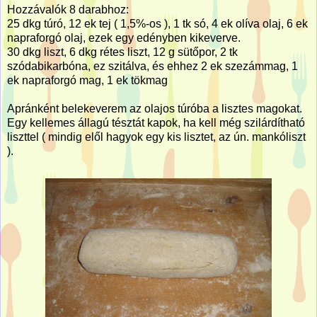
Hozzávalók 8 darabhoz:
25 dkg túró, 12 ek tej ( 1,5%-os ), 1 tk só, 4 ek olíva olaj, 6 ek
napraforgó olaj, ezek egy edényben kikeverve.
30 dkg liszt, 6 dkg rétes liszt, 12 g sütőpor, 2 tk
szódabikarbóna, ez szitálva, és ehhez 2 ek szezámmag, 1
ek napraforgó mag, 1 ek tökmag
Apránként belekeverem az olajos túróba a lisztes magokat.
Egy kellemes állagú tésztát kapok, ha kell még szilárdítható
liszttel ( mindig elől hagyok egy kis lisztet, az ún. mankóliszt
).