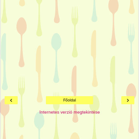
‹
›
Főoldal
Internetes verzió megtekintése