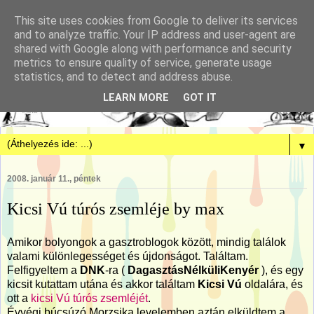
This site uses cookies from Google to deliver its services
and to analyze traffic. Your IP address and user-agent are
shared with Google along with performance and security
metrics to ensure quality of service, generate usage
statistics, and to detect and address abuse.
LEARN MORE
GOT IT
▼
2008. január 11., péntek
Kicsi Vú túrós zsemléje by max
Amikor bolyongok a gasztroblogok között, mindig találok
valami különlegességet és újdonságot. Találtam.
Felfigyeltem a
DNK
-ra (
DagasztásNélküliKenyér
), és egy
kicsit kutattam utána és akkor találtam
Kicsi Vú
oldalára, és
ott a
kicsi Vú túrós zsemléjét
.
Évvégi búcsúzó Morzsika levelemben aztán elküldtem a