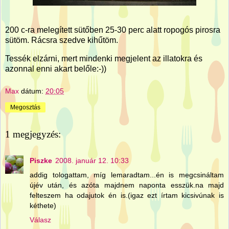
200 c-ra melegített sütőben 25-30 perc alatt ropogós pirosra
sütöm. Rácsra szedve kihűtöm.
Tessék elzárni, mert mindenki megjelent az illatokra és
azonnal enni akart belőle:-))
Max
dátum:
20:05
Megosztás
1 megjegyzés:
Piszke
2008. január 12. 10:33
addig tologattam, míg lemaradtam...én is megcsináltam
újév után, és azóta majdnem naponta esszük.na majd
felteszem ha odajutok én is.(igaz ezt írtam kicsivúnak is
kéthete)
Válasz