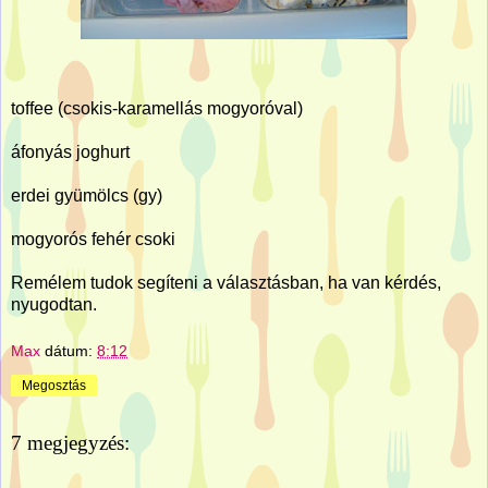
toffee (csokis-karamellás mogyoróval)
áfonyás joghurt
erdei gyümölcs (gy)
mogyorós fehér csoki
Remélem tudok segíteni a választásban, ha van kérdés,
nyugodtan.
Max
dátum:
8:12
Megosztás
7 megjegyzés: