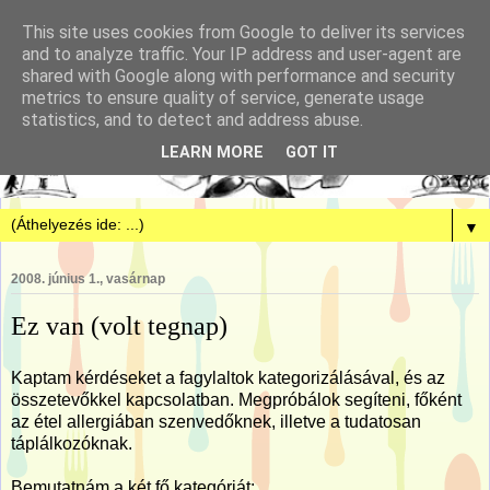
This site uses cookies from Google to deliver its services
and to analyze traffic. Your IP address and user-agent are
shared with Google along with performance and security
metrics to ensure quality of service, generate usage
statistics, and to detect and address abuse.
LEARN MORE
GOT IT
▼
2008. június 1., vasárnap
Ez van (volt tegnap)
Kaptam kérdéseket a fagylaltok kategorizálásával, és az
összetevőkkel kapcsolatban. Megpróbálok segíteni, főként
az étel allergiában szenvedőknek, illetve a tudatosan
táplálkozóknak.
Bemutatnám a két fő kategóriát: