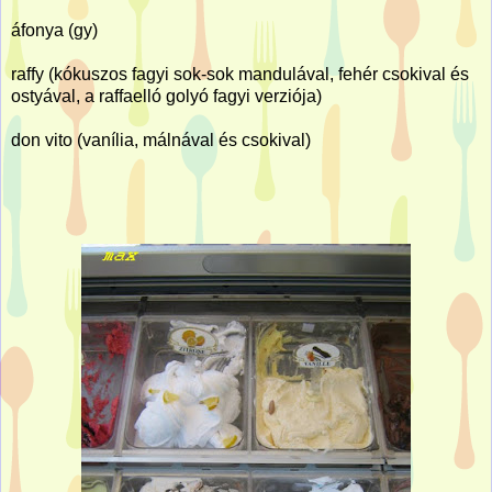
áfonya (gy)
raffy (kókuszos fagyi sok-sok mandulával, fehér csokival és
ostyával, a raffaelló golyó fagyi verziója)
don vito (vanília, málnával és csokival)