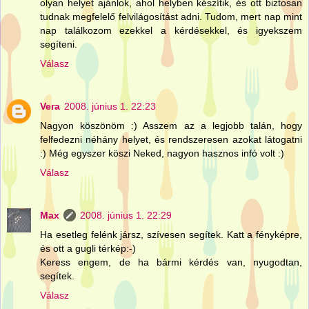
olyan helyet ajánlok, ahol helyben készítik, és ott biztosan
tudnak megfelelő felvilágosítást adni. Tudom, mert nap mint
nap találkozom ezekkel a kérdésekkel, és igyekszem
segíteni.
Válasz
Vera
2008. június 1. 22:23
Nagyon köszönöm :) Asszem az a legjobb talán, hogy
felfedezni néhány helyet, és rendszeresen azokat látogatni
:) Még egyszer köszi Neked, nagyon hasznos infó volt :)
Válasz
Max
2008. június 1. 22:29
Ha esetleg felénk jársz, szívesen segítek. Katt a fényképre,
és ott a gugli térkép:-)
Keress engem, de ha bármi kérdés van, nyugodtan,
segítek.
Válasz