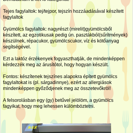
Tejes fagylaltok: tej/tejpor, tejszín hozzáadásával készített
fagylaltok
Gyümölcs fagylaltok: nagyrészt (mirelit)gyümölcsből
készített, az egzotikusak pedig ún. pasztákból(sűrítmények)
készülnek, répacukor, gyümölcscukor, víz és kötőanyag
segítségével.
Ezt a laktóz érzékenyek fogyaszthatják, de mindenképpen
kérdezzék meg az árusítótol, hogy hogyan készült.
Fontos: készítenek tejszínes alapokra épített gyümölcs
fagylaltokat is (pl. sárgadinnye), ezért az allergiások
mindenképpen győződjenek meg az összetevőkröl!
A felsorolásban egy (gy) betűvel jelölöm, a gyümölcs
fagyikat, hogy meg lehessen külömböztetni.