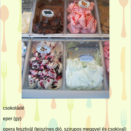
csokoládé
eper (gy)
opera fesztivál (tejszínes dió, szirupos meggyel és csokival)