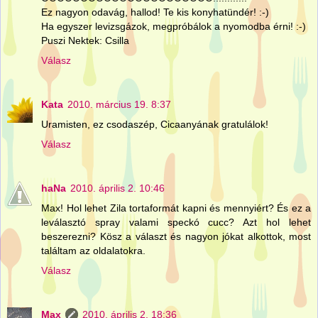
Ez nagyon odavág, hallod! Te kis konyhatündér! :-)
Ha egyszer levizsgázok, megpróbálok a nyomodba érni! :-)
Puszi Nektek: Csilla
Válasz
Kata
2010. március 19. 8:37
Uramisten, ez csodaszép, Cicaanyának gratulálok!
Válasz
haNa
2010. április 2. 10:46
Max! Hol lehet Zila tortaformát kapni és mennyiért? És ez a
leválasztó spray valami speckó cucc? Azt hol lehet
beszerezni? Kösz a választ és nagyon jókat alkottok, most
találtam az oldalatokra.
Válasz
Max
2010. április 2. 18:36