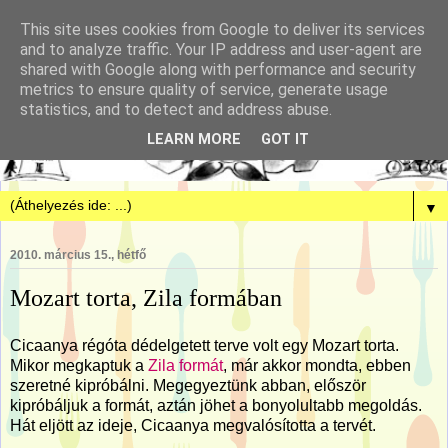
This site uses cookies from Google to deliver its services
and to analyze traffic. Your IP address and user-agent are
shared with Google along with performance and security
metrics to ensure quality of service, generate usage
statistics, and to detect and address abuse.
LEARN MORE
GOT IT
▼
2010. március 15., hétfő
Mozart torta, Zila formában
Cicaanya régóta dédelgetett terve volt egy Mozart torta.
Mikor megkaptuk a
Zila formát
, már akkor mondta, ebben
szeretné kipróbálni. Megegyeztünk abban, először
kipróbáljuk a formát, aztán jöhet a bonyolultabb megoldás.
Hát eljött az ideje, Cicaanya megvalósította a tervét.