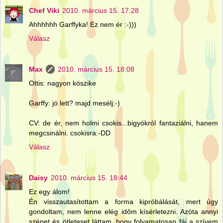
Chef Viki
2010. március 15. 17:28
Ahhhhhh Garffyka! Ez nem ér :-)))
Válasz
Max
2010. március 15. 18:08
Ottis: nagyon köszike
Garffy: jó lett? majd mesélj:-)
CV: de ér, nem holmi csokis...bigyókról fantaziálni, hanem
megcsinálni. csokisra:-DD
Válasz
Daisy
2010. március 15. 18:44
Ez egy álom!
Én visszautasítottam a forma kipróbálását, mert úgy
gondoltam, nem lenne elég időm kísérletezni. Azóta annyi
szépet és ötleteset láttam, hogy folyamatosan fáj a szívem