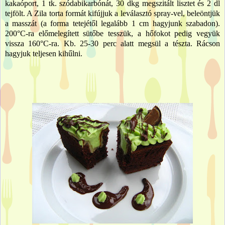
kakaóport, 1 tk. szódabikarbónát, 30 dkg megszitált lisztet és 2 dl
tejfölt. A Zila torta formát kifújjuk a leválasztó spray-vel, beleöntjük
a masszát (a forma tetejétől legalább 1 cm hagyjunk szabadon).
200°C-ra előmelegített sütőbe tesszük, a hőfokot pedig vegyük
vissza 160°C-ra. Kb. 25-30 perc alatt megsül a tészta. Rácson
hagyjuk teljesen kihűlni.