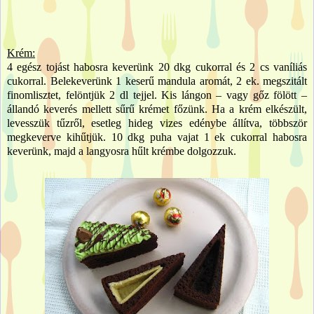
Krém:
4 egész tojást habosra keverünk 20 dkg cukorral és 2 cs vaníliás
cukorral. Belekeverünk 1 keserű mandula aromát, 2 ek. megszitált
finomlisztet, felöntjük 2 dl tejjel. Kis lángon – vagy gőz fölött –
állandó keverés mellett sűrű krémet főzünk. Ha a krém elkészült,
levesszük tűzről, esetleg hideg vizes edénybe állítva, többször
megkeverve kihűtjük. 10 dkg puha vajat 1 ek cukorral habosra
keverünk, majd a langyosra hűlt krémbe dolgozzuk.