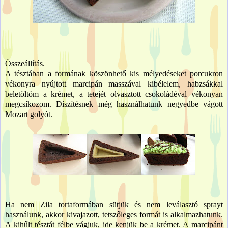
Összeállítás.
A tésztában a formának köszönhető kis mélyedéseket porcukron
vékonyra nyújtott marcipán masszával kibélelem, habzsákkal
beletöltöm a krémet, a tetejét olvasztott csokoládéval vékonyan
megcsíkozom. Díszítésnek még használhatunk negyedbe vágott
Mozart golyót.
Ha nem Zila tortaformában sütjük és nem leválasztó sprayt
használunk, akkor kivajazott, tetszőleges formát is alkalmazhatunk.
A kihűlt tésztát félbe vágjuk, ide kenjük be a krémet. A marcipánt