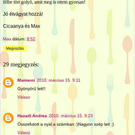
félbe tört golyó, amit meg is ettem gyorsan!
Jó étvágyat hozzá!
Cicaanya és Max
Max
dátum:
8:52
Megosztás
29 megjegyzés:
Maimoni
2010. március 15. 9:11
Gyönyörű lett!!
Válasz
Hazadi Andrea
2010. március 15. 9:23
Összefutott a nyál a számban :)Nagyon szép lett ;)
Válasz