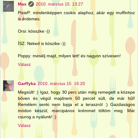
Max
2010. március 15. 13:27
PixieP: mindenképpen csokis alaphoz, akár egy muffinhoz
is érdemes.
Orsi: kösszke:-))
ÍSZ: Neked is köszike:-))
Poppy: mesélj majd, milyen lett! és nagyon szívesen!
Válasz
Garffyka
2010. március 15. 16:20
Megsült! :) Igaz, hogy 30 perc után még remegett a közepe
bőven és végül majdnem 50 percet sült, de már hűl!
Remélem senki nem lopja el a teraszról :) Gazdaságos
módon készül, marcipános krémmel töltöm meg. Már
csurog a nyálunk! :)
Válasz