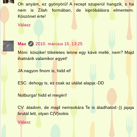
Oh anyám, ez gyönyörű! A recept szuperül hangzik, s ha
nem is Zilah formában, de kipróbálásra elmentem.
Köszönet érte!
Válasz
Max
2010. március 15. 13:25
Móni: köszike! tökéletes lenne egy kávé mellé, nem? Majd
ihatnánk valamikor egyet!
JA:nagyon finom is, hidd el!
ESC: dehogy is, ez csak az utálat alapja:-DD
Notburga! hidd el megéri!
CV: átadom, de majd nemsokára Te is átadhatod:-)) jajaja
brutál lett, olyan C(V)sokis
Válasz