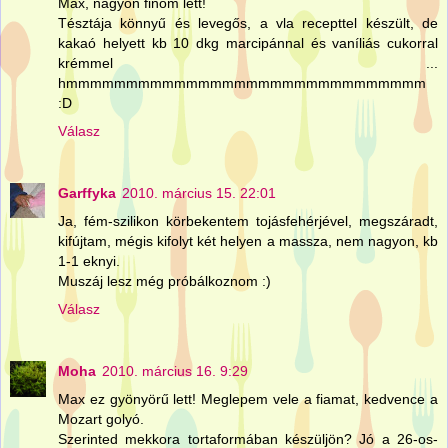
Max, nagyon finom lett!
Tésztája könnyű és levegős, a vla recepttel készült, de
kakaó helyett kb 10 dkg marcipánnal és vaníliás cukorral
krémmel ...
hmmmmmmmmmmmmmmmmmmmmmmmmmmmmmm
:D
Válasz
Garffyka
2010. március 15. 22:01
Ja, fém-szilikon körbekentem tojásfehérjével, megszáradt,
kifújtam, mégis kifolyt két helyen a massza, nem nagyon, kb
1-1 eknyi.
Muszáj lesz még próbálkoznom :)
Válasz
Moha
2010. március 16. 9:29
Max ez gyönyörű lett! Meglepem vele a fiamat, kedvence a
Mozart golyó.
Szerinted mekkora tortaformában készüljön? Jó a 26-os-