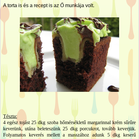
A torta is és a recept is az Ő munkája volt.
Tészta:
4 egész tojást 25 dkg szoba hőmérsékletű margarinnal krém sűrűre
keverünk, utána beleteszünk 25 dkg porcukrot, tovább keverjük.
Folyamatos keverés mellett a masszához adunk 5 dkg keserű