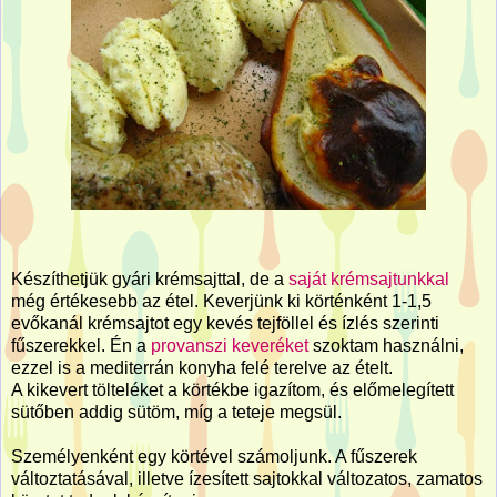
Készíthetjük gyári krémsajttal, de a
saját krémsajtunkkal
még értékesebb az étel. Keverjünk ki körténként 1-1,5
evőkanál krémsajtot egy kevés tejföllel és ízlés szerinti
fűszerekkel. Én a
provanszi keveréket
szoktam használni,
ezzel is a mediterrán konyha felé terelve az ételt.
A kikevert tölteléket a körtékbe igazítom, és előmelegített
sütőben addig sütöm, míg a teteje megsül.
Személyenként egy körtével számoljunk. A fűszerek
változtatásával, illetve ízesített sajtokkal változatos, zamatos