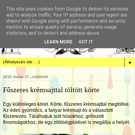
This site uses cookies from Google to deliver its services
and to analyze traffic. Your IP address and user-agent are
shared with Google along with performance and security
metrics to ensure quality of service, generate usage
statistics, and to detect and address abuse.
LEARN MORE
GOT IT
▼
2010. május 27., csütörtök
Fűszeres krémsajttal töltött körte
Egy különleges köret. Körte, fűszeres krémsajttal megtöltve.
Az édes gyümölcs, a fanyar krémsajt és a választott
fűszerezés. Tálalhatjuk sült húsokhoz, grillezett
finomságokhoz, de egy zöldségpürével is megállja a helyét.