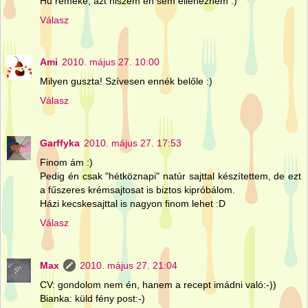
Hű remeke, azt hiszem én sem ellenezném :)
Válasz
Ami
2010. május 27. 10:00
Milyen guszta! Szívesen ennék belőle :)
Válasz
Garffyka
2010. május 27. 17:53
Finom ám :)
Pedig én csak "hétköznapi" natúr sajttal készítettem, de ezt
a fűszeres krémsajtosat is biztos kipróbálom.
Házi kecskesajttal is nagyon finom lehet :D
Válasz
Max
2010. május 27. 21:04
CV: gondolom nem én, hanem a recept imádni való:-))
Bianka: küld fény post:-)