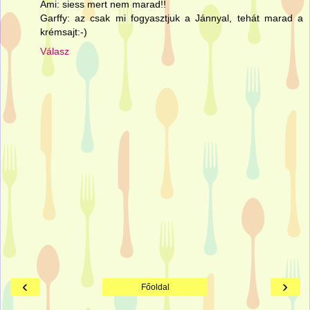
Ami: siess mert nem marad!!
Garffy: az csak mi fogyasztjuk a Jánnyal, tehát marad a
krémsajt:-)
Válasz
‹
›
Főoldal