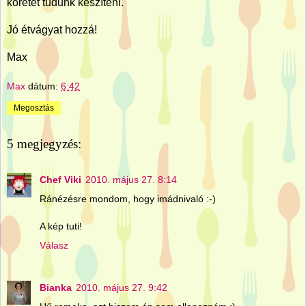
köretet tudunk készíteni.
Jó étvágyat hozzá!
Max
Max
dátum:
6:42
Megosztás
5 megjegyzés:
Chef Viki
2010. május 27. 8:14
Ránézésre mondom, hogy imádnivaló :-)
A kép tuti!
Válasz
Bianka
2010. május 27. 9:42