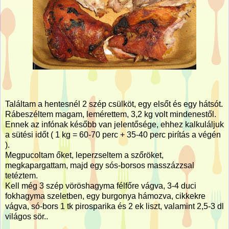
Találtam a hentesnél 2 szép csülköt, egy elsőt és egy hátsót.
Rábeszéltem magam, lemérettem, 3,2 kg volt mindenestől.
Ennek az infónak később van jelentősége, ehhez kalkuláljuk
a sütési időt ( 1 kg = 60-70 perc + 35-40 perc pirítás a végén
).
Megpucoltam őket, leperzseltem a szőröket,
megkapargattam, majd egy sós-borsos masszázzsal
tetéztem.
Kell még 3 szép vöröshagyma félfőre vágva, 3-4 duci
fokhagyma szeletben, egy burgonya hámozva, cikkekre
vágva, só-bors 1 tk pirosparika és 2 ek liszt, valamint 2,5-3 dl
világos sör..