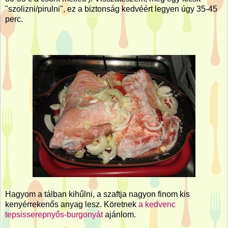
"szolizni/pirulni", ez a biztonság kedvéért legyen úgy 35-45
perc.
Hagyom a tálban kihűlni, a szaftja nagyon finom kis
kenyérrekenős anyag lesz. Köretnek
a kedvenc
tepsisserepnyős-burgonyát
ajánlom.