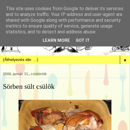
This site uses cookies from Google to deliver its services
and to analyze traffic. Your IP address and user-agent are
shared with Google along with performance and security
metrics to ensure quality of service, generate usage
statistics, and to detect and address abuse.
LEARN MORE
GOT IT
▼
2008. január 31., csütörtök
Sörben sült csülök