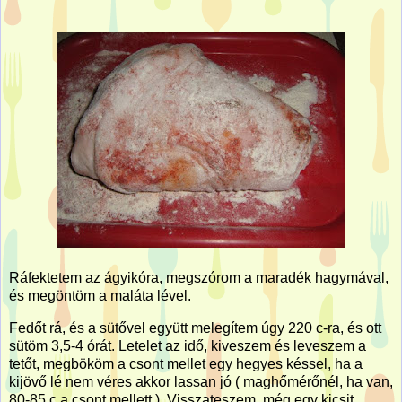
Ráfektetem az ágyikóra, megszórom a maradék hagymával,
és megöntöm a maláta lével.
Fedőt rá, és a sütővel együtt melegítem úgy 220 c-ra, és ott
sütöm 3,5-4 órát. Letelet az idő, kiveszem és leveszem a
tetőt, megbököm a csont mellet egy hegyes késsel, ha a
kijövő lé nem véres akkor lassan jó ( maghőmérőnél, ha van,
80-85 c a csont mellett ). Visszateszem, még egy kicsit