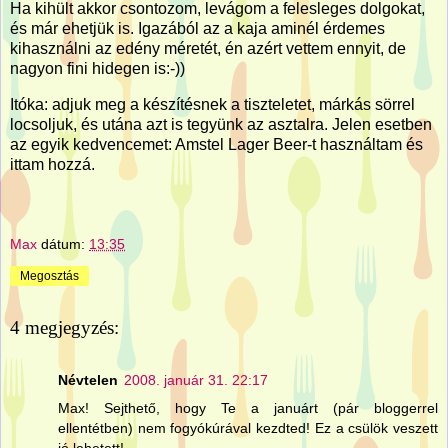
Ha kihült akkor csontozom, levágom a felesleges dolgokat,
és már ehetjük is. Igazából az a kaja aminél érdemes
kihasználni az edény méretét, én azért vettem ennyit, de
nagyon fini hidegen is:-))
Itóka: adjuk meg a készítésnek a tiszteletet, márkás sörrel
locsoljuk, és utána azt is tegyünk az asztalra. Jelen esetben
az egyik kedvencemet: Amstel Lager Beer-t használtam és
ittam hozzá.
Max
dátum:
13:35
Megosztás
4 megjegyzés:
Névtelen
2008. január 31. 22:17
Max! Sejthető, hogy Te a januárt (pár bloggerrel
ellentétben) nem fogyókúrával kezdted! Ez a csülök veszett
jó lehetett!