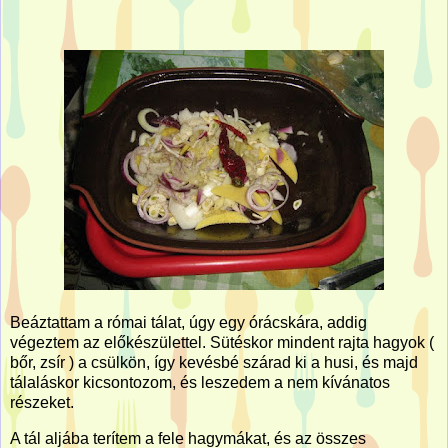
Beáztattam a római tálat, úgy egy órácskára, addig
végeztem az előkészülettel. Sütéskor mindent rajta hagyok (
bőr, zsír ) a csülkön, így kevésbé szárad ki a husi, és majd
tálaláskor kicsontozom, és leszedem a nem kívánatos
részeket.
A tál aljába terítem a fele hagymákat, és az összes