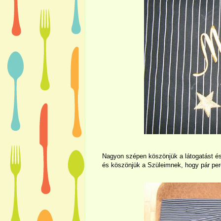
Nagyon szépen köszönjük a látogatást és 
és köszönjük a Szüleimnek, hogy pár per