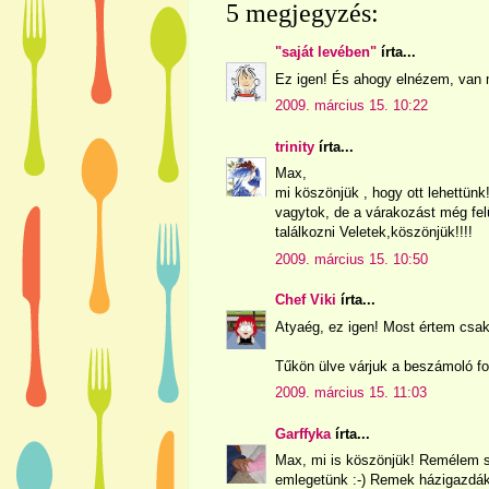
5 megjegyzés:
"saját levében"
írta...
Ez igen! És ahogy elnézem, van m
2009. március 15. 10:22
trinity
írta...
Max,
mi köszönjük , hogy ott lehettü
vagytok, de a várakozást még fel
találkozni Veletek,köszönjük!!!!
2009. március 15. 10:50
Chef Viki
írta...
Atyaég, ez igen! Most értem csak
Tűkön ülve várjuk a beszámoló fol
2009. március 15. 11:03
Garffyka
írta...
Max, mi is köszönjük! Remélem s
emlegetünk :-) Remek házigazdák 