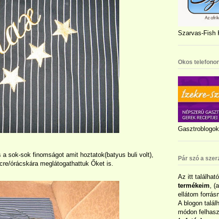
Szarvas-Fish K
Okos telefonon
Gasztroblogok 
a sok-sok finomságot amit hoztatok(batyus buli volt),
Pár szó a szer
cre/órácskára meglátogathattuk Őket is.
Az itt találhat
termékeim
, (
ellátom forrás
A blogon talál
módon felhaszn