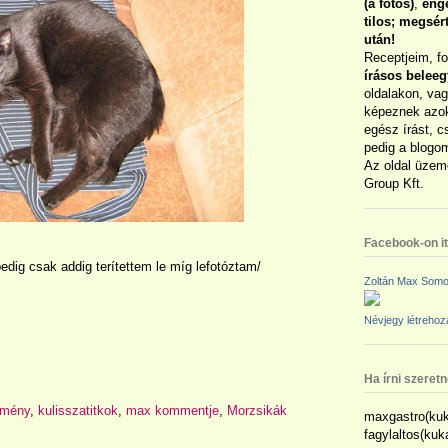
(a fotós)
,
enge
tilos; megsé
után!
Receptjeim, f
írásos belee
oldalakon, vag
képeznek azok
egész írást, c
pedig a blogom
Az oldal üzem
Group Kft.
Facebook-on itt
edig csak addig terítettem le míg lefotóztam/
Zoltán Max Somo
Névjegy létreho
Ha írni szeret
emény
,
kulisszatitkok
,
max kommentje
,
Morzsikák
maxgastro(kuk
fagylaltos(ku