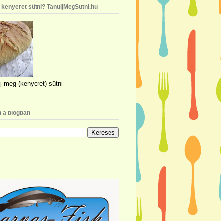
n kenyeret sütni? TanuljMegSutni.hu
j meg (kenyeret) sütni
 a blogban