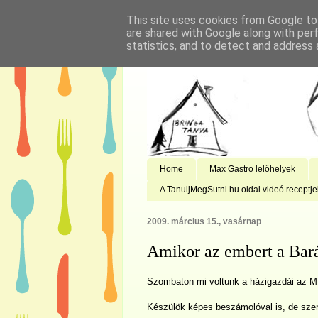
This site uses cookies from Google to 
are shared with Google along with per
statistics, and to detect and address 
Home
Max Gastro lelőhelyek
A TanuljMegSutni.hu oldal videó receptje
2009. március 15., vasárnap
Amikor az embert a Bará
Szombaton mi voltunk a házigazdái az 
Készülök képes beszámolóval is, de szer