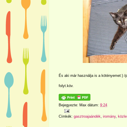
És aki már használja is a kötényemet:) /p
folyt.köv.
Bejegyezte:
Max
dátum:
9:24
Címkék:
gasztroajaándék
,
iromány
,
közl