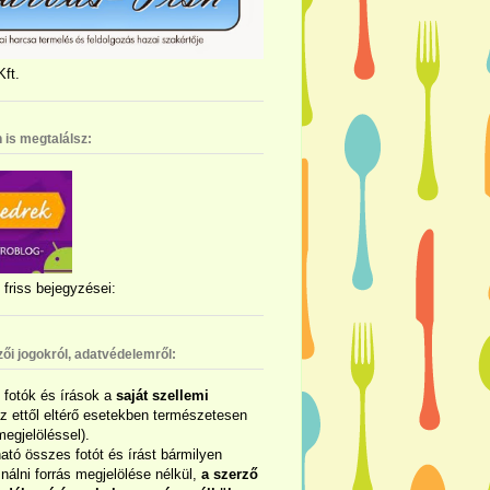
ft.
 is megtalálsz:
friss bejegyzései:
zői jogokról, adatvédelemről:
ó fotók és írások a
saját szellemi
az ettől eltérő esetekben természetesen
megjelöléssel).
ható összes fotót és írást bármilyen
álni forrás megjelölése nélkül,
a szerző