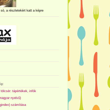
 só, a részletekért katt a képre
ég:
 tölcsér: tápértékek, infók
(magyar nyelvű)
gindex) számítása