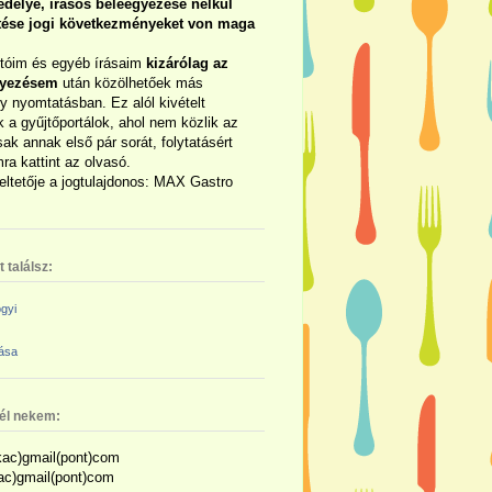
délye, írásos beleegyezése nélkül
rtése jogi következményeket von maga
otóim és egyéb írásaim
kizárólag az
gyezésem
után közölhetőek más
y nyomtatásban. Ez alól kivételt
 a gyűjtőportálok, ahol nem közlik az
sak annak első pár sorát, folytatásért
ra kattint az olvasó.
eltetője a jogtulajdonos: MAX Gastro
 találsz:
gyi
zása
nél nekem:
ac)gmail(pont)com
kac)gmail(pont)com