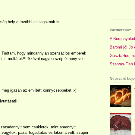
ég hely a további csillagoknak is!
Partnereink:
A Burgonyakut
Baromi jó! Jó é
nk! Tudtam, hogy mindannyian szenzációs emberek
GusztaHús, hel
ül is múltátok!!!!Szóval nagyon szép élmény volt
Szarvas-Fish K
Népszerű beje
 meg igazán az említett könnycseppeket :-)
ytatását!!!
zázadannyit sem csuklotok, mint amennyit
vagytok, pazar fogadtatás és lakoma volt, szuper