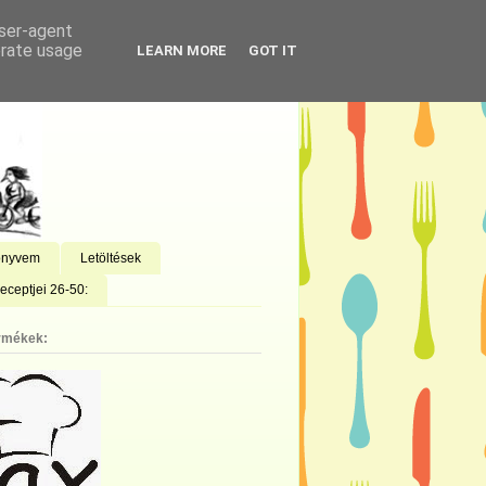
user-agent
erate usage
LEARN MORE
GOT IT
önyvem
Letöltések
eceptjei 26-50:
rmékek: