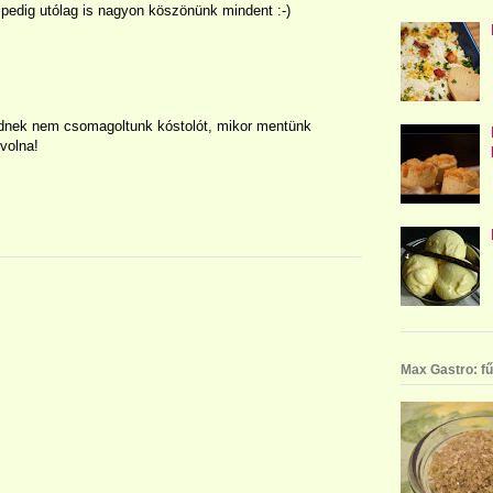
 pedig utólag is nagyon köszönünk mindent :-)
idnek nem csomagoltunk kóstolót, mikor mentünk
volna!
Max Gastro: fű