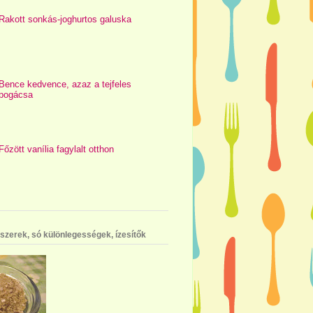
Rakott sonkás-joghurtos galuska
Bence kedvence, azaz a tejfeles
pogácsa
Főzött vanília fagylalt otthon
szerek, só különlegességek, ízesítők