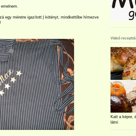
l emelnem.
á egy méretre igazított:) kötényt, mindkettőbe hímezve
!
Videó recepttá
Katt a képre, 
látni: