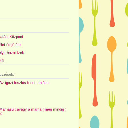
atási Központ
let és jó étel
yi, hazai ízek
ft.
gyzések:
Az igazi foszlós fonott kalács
Marhasült avagy a marha ( még mindig )
jó