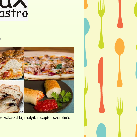
r:
és válaszd ki, melyik receptet szeretnéd