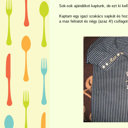
Sok-sok ajándékot kaptunk, de ezt ki kel
Kaptam egy igazi szakács sapkát és hozz
a max feliratot és négy (azaz 4!) csillagot