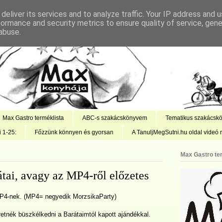
deliver its services and to analyze traffic. Your IP address and 
formance and security metrics to ensure quality of service, gen
abuse.
Max Gastro terméklista
ABC-s szakácskönyvem
Tematikus szakácsk
i 1-25:
Főzzünk könnyen és gyorsan
A TanuljMegSutni.hu oldal videó r
Max Gastro te
tai, avagy az MP4-ről előzetes
MP4-nek. (MP4= negyedik MorzsikaParty)
etnék büszkélkedni a Barátaimtól kapott ajándékkal.