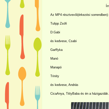
Ím
Az MP4 résztvevői(érkezési sorrendben):
Tulipp Zsófi
D.Gabi
és kedvese, Csabi
Garffyka
Manó
Manapó
Trinity
és kedvese, András
CicaAnya, TittyBaba és én a házigazdák.