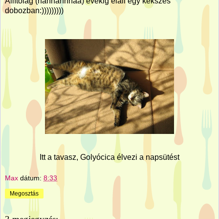
Állítólag (hahhahhhaa) évekig eláll egy kekszes
dobozban:)))))))))
Itt a tavasz, Golyócica élvezi a napsütést
Max
dátum:
8:33
Megosztás