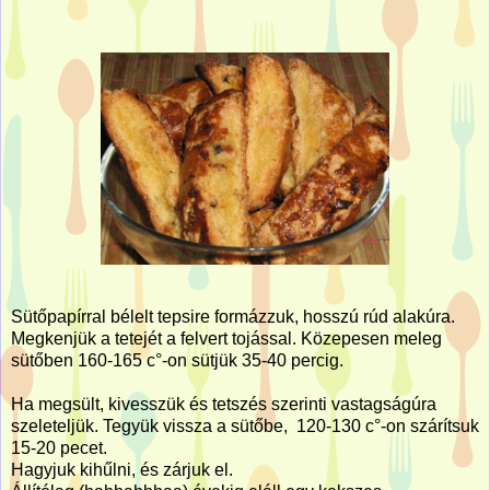
Sütőpapírral bélelt tepsire formázzuk, hosszú rúd alakúra.
Megkenjük a tetejét a felvert tojással. Közepesen meleg
sütőben 160-165 c°-on sütjük 35-40 percig.
Ha megsült, kivesszük és tetszés szerinti vastagságúra
szeleteljük. Tegyük vissza a sütőbe, 120-130 c°-on szárítsuk
15-20 pecet.
Hagyjuk kihűlni, és zárjuk el.