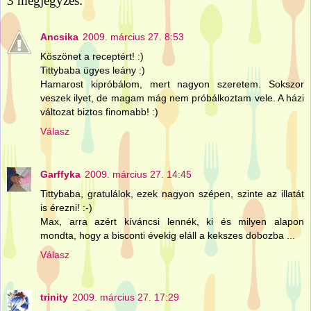
3 megjegyzés:
Ancsika
2009. március 27. 8:53
Köszönet a receptért! :)
Tittybaba ügyes leány :)
Hamarost kipróbálom, mert nagyon szeretem. Sokszor
veszek ilyet, de magam mág nem próbálkoztam vele. A házi
változat biztos finomabb! :)
Válasz
Garffyka
2009. március 27. 14:45
Tittybaba, gratulálok, ezek nagyon szépen, szinte az illatát
is érezni! :-)
Max, arra azért kíváncsi lennék, ki és milyen alapon
mondta, hogy a bisconti évekig eláll a kekszes dobozba ...
Válasz
trinity
2009. március 27. 17:29