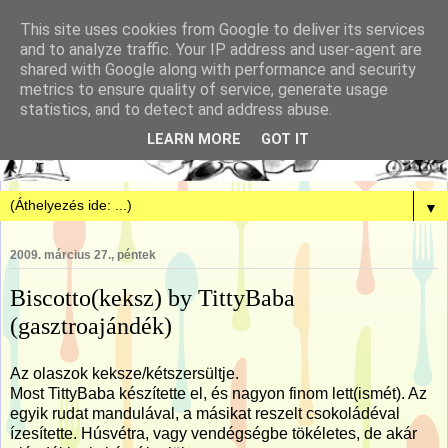
This site uses cookies from Google to deliver its services
and to analyze traffic. Your IP address and user-agent are
shared with Google along with performance and security
metrics to ensure quality of service, generate usage
statistics, and to detect and address abuse.
LEARN MORE
GOT IT
▼
2009. március 27., péntek
Biscotto(keksz) by TittyBaba
(gasztroajándék)
Az olaszok keksze/kétszersültje.
Most TittyBaba készítette el, és nagyon finom lett(ismét). Az
egyik rudat mandulával, a másikat reszelt csokoládéval
ízesítette. Húsvétra, vagy vendégségbe tökéletes, de akár