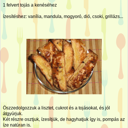
1 felvert tojás a kenéséhez
ízesítéshez: vanília, mandula, mogyoró, dió, csoki, grillázs...
Öszzedolgozzuk a lisztet, cukrot és a tojásokat, és jól
átgyúrjuk.
Két részre osztjuk, ízesítjük, de hagyhatjuk így is, pompás az
íze natúran is.