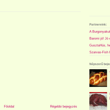
Partnereink:
A Burgonyakut
Baromi jó! Jó é
GusztaHús, hel
Szarvas-Fish K
Népszerű beje
Főoldal
Régebbi bejegyzés