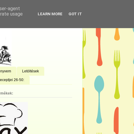
user-agent
erate usage
LEARN MORE
GOT IT
önyvem
Letöltések
eceptjei 26-50:
rmékek: