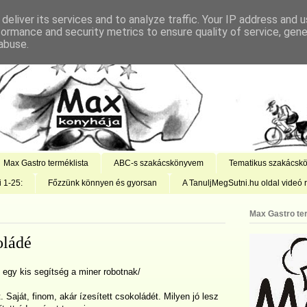
deliver its services and to analyze traffic. Your IP address and 
formance and security metrics to ensure quality of service, gen
abuse.
Max Gastro terméklista
ABC-s szakácskönyvem
Tematikus szakácsk
i 1-25:
Főzzünk könnyen és gyorsan
A TanuljMegSutni.hu oldal videó r
Max Gastro te
oládé
egy kis segítség a miner robotnak/
Saját, finom, akár ízesített csokoládét. Milyen jó lesz