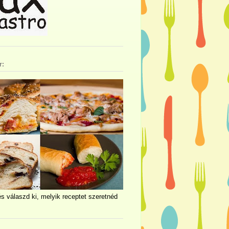
r:
és válaszd ki, melyik receptet szeretnéd