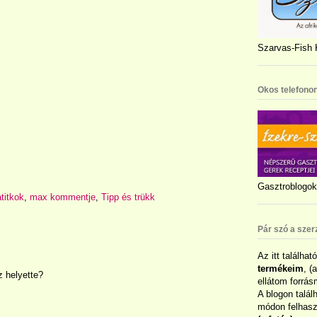
Szarvas-Fish K
Okos telefonon
Gasztroblogok 
titkok
,
max kommentje
,
Tipp és trükk
Pár szó a szer
Az itt találhat
termékeim
, (
z helyette?
ellátom forrás
A blogon talál
módon felhaszn