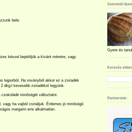
Szeretnél ilye
ozzunk bele:
Gyere és tanul
vizes késsel bejelöljük a kívánt méretre, vagy
Keresés ebben
os tejporból, Ha soványból akkor ez a zsiradék
 2 dkg-l kevesebb zsiradékot tegyünk.
csokoládé minőségét változtatni.
Partnerünk:
l, vagy ha vajból csináljuk. Érdemes jó minőségű
aságos margarin erre alkalmatlan.