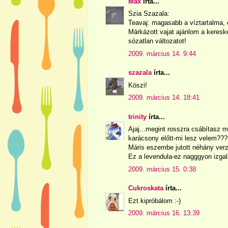
Max
írta...
Szia Szazala:
Teavaj: magasabb a víztartalma, 
Márkázott vajat ajánlom a keresk
sózatlan változatot!
2009. március 14. 9:44
szazala
írta...
Köszi!
2009. március 14. 18:41
trinity
írta...
Ajaj...megint rosszra csábítasz m
karácsony előtt-mi lesz velem???
Máris eszembe jutott néhány verz
Ez a levendula-ez nagggyon izga
2009. március 15. 0:38
Cukroskata
írta...
Ezt kipróbálom :-)
2009. március 16. 13:39