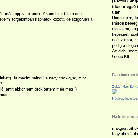
(a fotós)
,
enge
tilos; megsé
után!
és másképp viselkedik. Kásás lesz tőle a csoki.
Receptjeim, f
edelmi forgalomban kaphatók között, de szigorúan a
írásos belee
oldalakon, vag
képeznek azok
egész írást, c
pedig a blogom
Az oldal üzem
Group Kft.
Facebook-on itt
inket:) Ha megint beindul a nagy csokigyár, mint
?
Zoltán Max Somo
ió, amit akkor nem örökítettem még meg :)
lmas!
Névjegy létreho
Ha írni szeret
maxgastro(kuk
fagylaltos(ku