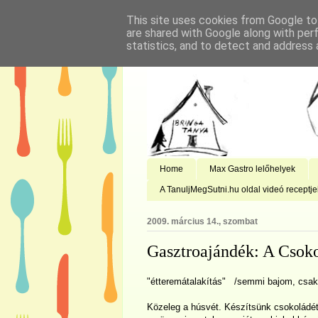
This site uses cookies from Google to 
are shared with Google along with per
statistics, and to detect and address 
Home
Max Gastro lelőhelyek
A TanuljMegSutni.hu oldal videó receptje
2009. március 14., szombat
Gasztroajándék: A Csok
"étteremátalakítás" /semmi bajom, csak 
Közeleg a húsvét. Készítsünk csokoládét. 