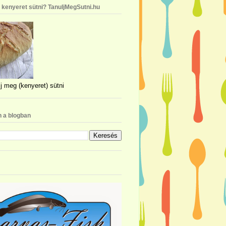
n kenyeret sütni? TanuljMegSutni.hu
j meg (kenyeret) sütni
 a blogban