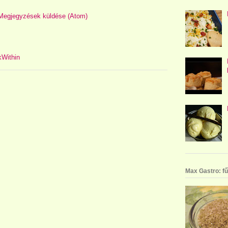
Megjegyzések küldése (Atom)
Max Gastro: fű