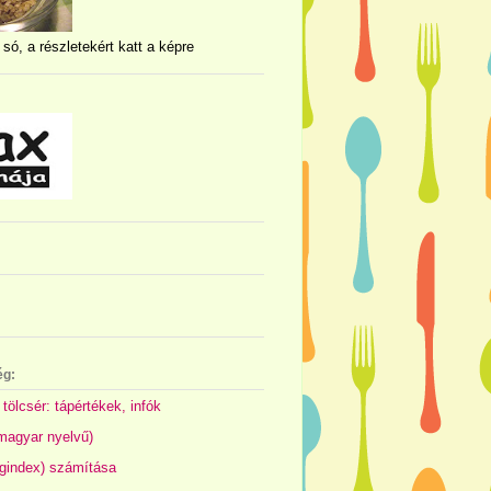
 só, a részletekért katt a képre
ég:
 tölcsér: tápértékek, infók
(magyar nyelvű)
gindex) számítása