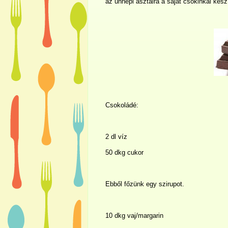
az ünnepi asztalra a saját csokinkal kész
Csokoládé:
2 dl
víz
50 dkg cukor
Ebből főzünk egy szirupot.
10 dkg vaj/margarin