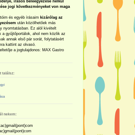
délye, írásos beleegyezése nélkül
rtése jogi következményeket von maga
otóim és egyéb írásaim
kizárólag az
gyezésem
után közölhetőek más
y nyomtatásban. Ez alól kivételt
 a gyűjtőportálok, ahol nem közlik az
sak annak első pár sorát, folytatásért
ra kattint az olvasó.
eltetője a jogtulajdonos: MAX Gastro
 találsz:
gyi
zása
nél nekem:
ac)gmail(pont)com
kac)gmail(pont)com