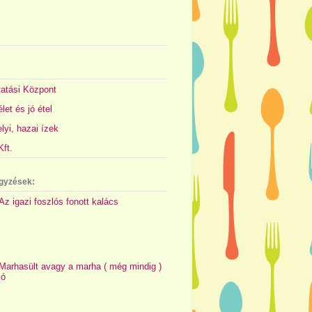
atási Központ
let és jó étel
yi, hazai ízek
ft.
gyzések:
Az igazi foszlós fonott kalács
Marhasült avagy a marha ( még mindig )
jó