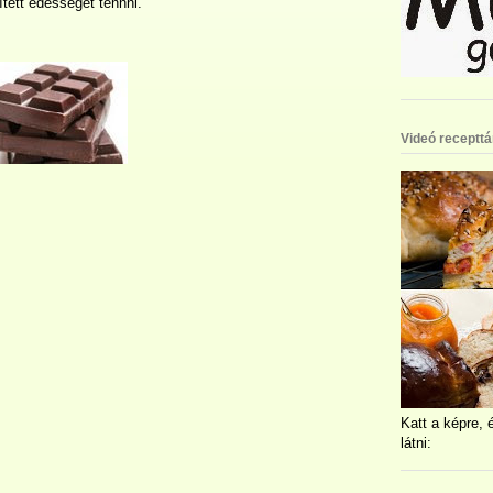
ített édességet tennni.
Videó recepttá
Katt a képre, 
látni: