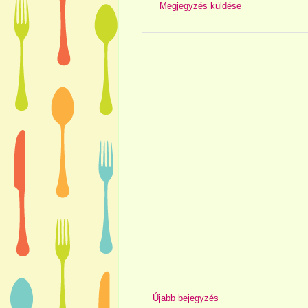
Megjegyzés küldése
Újabb bejegyzés