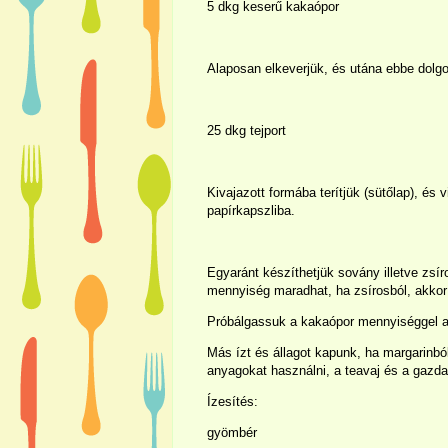
5 dkg keserű kakaópor
Alaposan elkeverjük, és utána ebbe dolg
25 dkg tejport
Kivajazott formába terítjük (sütőlap), és 
papírkapszliba.
Egyaránt készíthetjük sovány illetve zsír
mennyiség maradhat, ha zsírosból, akkor
Próbálgassuk a kakaópor mennyiséggel a 
Más ízt és állagot kapunk, ha margarinbó
anyagokat használni, a teavaj és a gazd
Ízesítés:
gyömbér