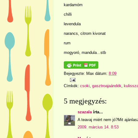
kardamóm
chilli
levendula
narancs, citrom kivonat
rum
mogyoró, mandula...stb
Bejegyezte:
Max
dátum:
8:09
Címkék:
csoki
,
gasztroajaándék
,
kulissza
5 megjegyzés:
szazala
írta...
A teavaj miért nem jó?Mit ajánlas
2009. március 14. 8:53