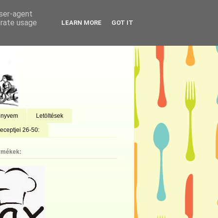
user-agent
erate usage
LEARN MORE
GOT IT
önyvem
Letöltések
eceptjei 26-50:
rmékek: