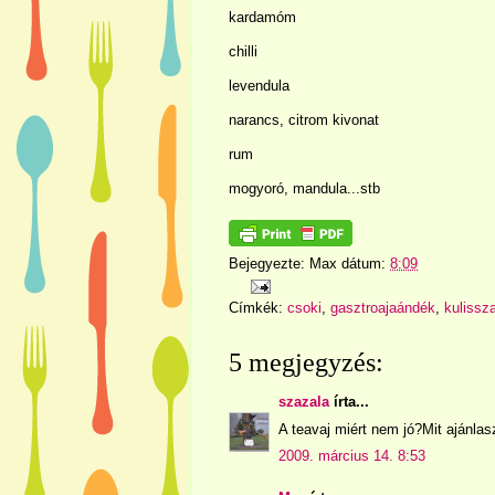
kardamóm
chilli
levendula
narancs, citrom kivonat
rum
mogyoró, mandula...stb
Bejegyezte:
Max
dátum:
8:09
Címkék:
csoki
,
gasztroajaándék
,
kulissza
5 megjegyzés:
szazala
írta...
A teavaj miért nem jó?Mit ajánlas
2009. március 14. 8:53