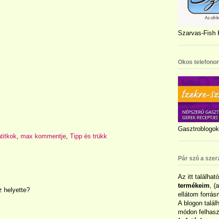
Szarvas-Fish K
Okos telefonon
Gasztroblogok 
titkok
,
max kommentje
,
Tipp és trükk
Pár szó a szer
Az itt találhat
termékeim
, (
z helyette?
ellátom forrás
A blogon talál
módon felhaszn