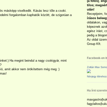
(a fotós)
,
enge
tilos; megsé
után!
és másképp viselkedik. Kásás lesz tőle a csoki.
Receptjeim, f
edelmi forgalomban kaphatók között, de szigorúan a
írásos belee
oldalakon, vag
képeznek azok
egész írást, c
pedig a blogom
Az oldal üzem
Group Kft.
Facebook-on itt
inket:) Ha megint beindul a nagy csokigyár, mint
?
Zoltán Max Somo
ió, amit akkor nem örökítettem még meg :)
lmas!
Névjegy létreho
Ha írni szeret
maxgastro(kuk
fagylaltos(ku