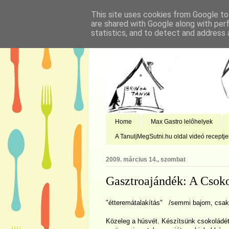
This site uses cookies from Google to 
are shared with Google along with per
statistics, and to detect and address 
Home
Max Gastro lelőhelyek
A TanuljMegSutni.hu oldal videó receptje
2009. március 14., szombat
Gasztroajándék: A Csok
"étteremátalakítás" /semmi bajom, csak 
Közeleg a húsvét. Készítsünk csokoládét. 