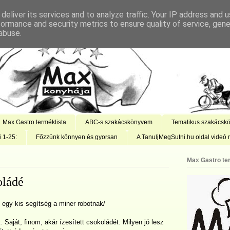
deliver its services and to analyze traffic. Your IP address and 
formance and security metrics to ensure quality of service, gen
abuse.
Max Gastro terméklista
ABC-s szakácskönyvem
Tematikus szakácsk
i 1-25:
Főzzünk könnyen és gyorsan
A TanuljMegSutni.hu oldal videó r
Max Gastro te
oládé
egy kis segítség a miner robotnak/
Saját, finom, akár ízesített csokoládét. Milyen jó lesz