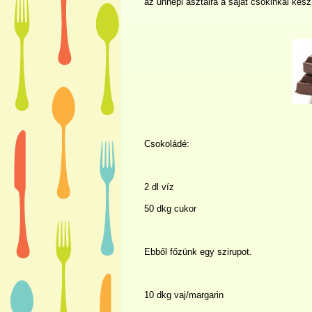
az ünnepi asztalra a saját csokinkal kész
Csokoládé:
2 dl
víz
50 dkg cukor
Ebből főzünk egy szirupot.
10 dkg vaj/margarin