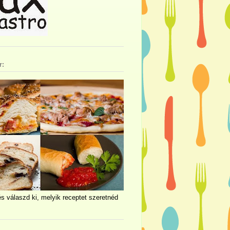
r:
és válaszd ki, melyik receptet szeretnéd