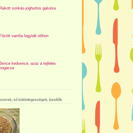
Rakott sonkás-joghurtos galuska
Főzött vanília fagylalt otthon
Bence kedvence, azaz a tejfeles
pogácsa
szerek, só különlegességek, ízesítők