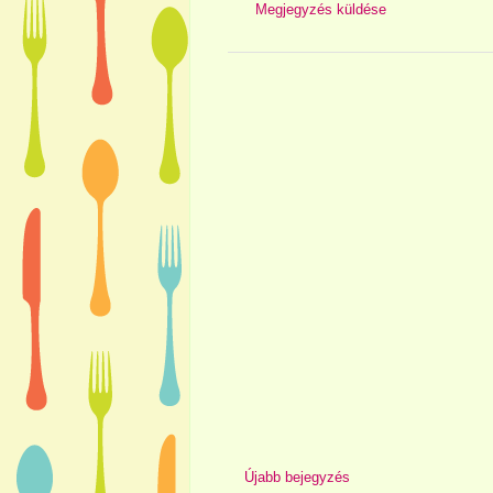
Megjegyzés küldése
Újabb bejegyzés