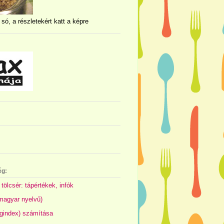
 só, a részletekért katt a képre
ég:
 tölcsér: tápértékek, infók
(magyar nyelvű)
gindex) számítása