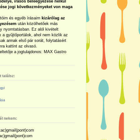
délye, írásos beleegyezése nélkül
rtése jogi következményeket von maga
otóim és egyéb írásaim
kizárólag az
gyezésem
után közölhetőek más
y nyomtatásban. Ez alól kivételt
 a gyűjtőportálok, ahol nem közlik az
sak annak első pár sorát, folytatásért
ra kattint az olvasó.
eltetője a jogtulajdonos: MAX Gastro
 találsz:
gyi
zása
nél nekem:
ac)gmail(pont)com
kac)gmail(pont)com