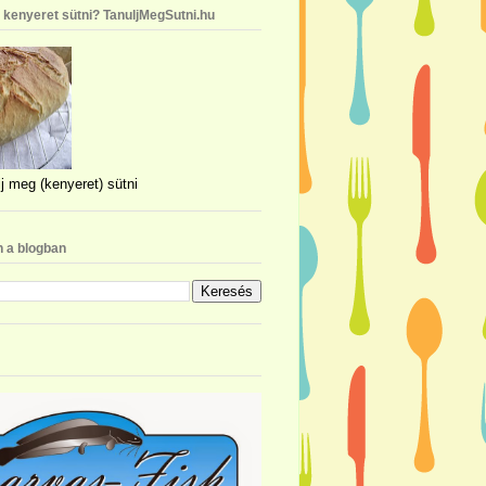
n kenyeret sütni? TanuljMegSutni.hu
j meg (kenyeret) sütni
 a blogban