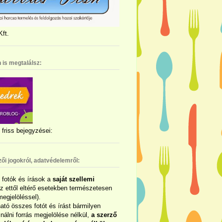
ft.
 is megtalálsz:
friss bejegyzései:
zői jogokról, adatvédelemről:
ó fotók és írások a
saját szellemi
az ettől eltérő esetekben természetesen
megjelöléssel).
ható összes fotót és írást bármilyen
álni forrás megjelölése nélkül,
a szerző