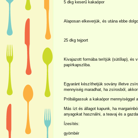
5 dkg keserű kakaópor
Alaposan elkeverjük, és utána ebbe dolg
25 dkg tejport
Kivajazott formába terítjük (sütőlap), és 
papírkapszliba.
Egyaránt készíthetjük sovány illetve zsír
mennyiség maradhat, ha zsírosból, akkor
Próbálgassuk a kakaópor mennyiséggel a 
Más ízt és állagot kapunk, ha margarinbó
anyagokat használni, a teavaj és a gazd
Ízesítés:
gyömbér