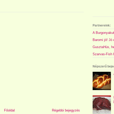
Partnereink:
A Burgonyakut
Baromi jó! Jó é
GusztaHús, hel
Szarvas-Fish K
Népszerű beje
Főoldal
Régebbi bejegyzés