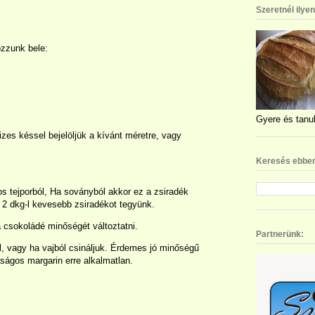
Szeretnél ilye
ozzunk bele:
Gyere és tanul
vizes késsel bejelöljük a kívánt méretre, vagy
Keresés ebben
os tejporból, Ha soványból akkor ez a zsiradék
 2 dkg-l kevesebb zsiradékot tegyünk.
csokoládé minőségét változtatni.
Partnerünk:
l, vagy ha vajból csináljuk. Érdemes jó minőségű
aságos margarin erre alkalmatlan.