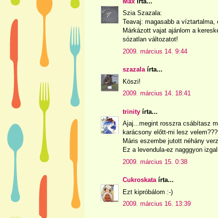
Max
írta...
Szia Szazala:
Teavaj: magasabb a víztartalma, 
Márkázott vajat ajánlom a keresk
sózatlan változatot!
2009. március 14. 9:44
szazala
írta...
Köszi!
2009. március 14. 18:41
trinity
írta...
Ajaj...megint rosszra csábítasz m
karácsony előtt-mi lesz velem???
Máris eszembe jutott néhány verz
Ez a levendula-ez nagggyon izga
2009. március 15. 0:38
Cukroskata
írta...
Ezt kipróbálom :-)
2009. március 16. 13:39