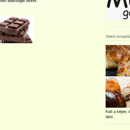
ített édességet tennni.
Videó recepttá
Katt a képre, 
látni: