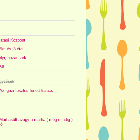
atási Központ
let és jó étel
yi, hazai ízek
ft.
gyzések:
Az igazi foszlós fonott kalács
Marhasült avagy a marha ( még mindig )
jó