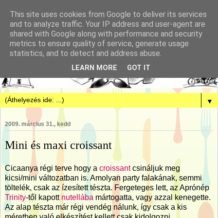
This site uses cookies from Google to deliver its services
and to analyze traffic. Your IP address and user-agent are
shared with Google along with performance and security
metrics to ensure quality of service, generate usage
statistics, and to detect and address abuse.
LEARN MORE
GOT IT
▼
2009. március 31., kedd
Mini és maxi croissant
Cicaanya régi terve hogy a
croissant
csináljuk meg
kicsi/mini változatban is. Amolyan party falakának, semmi
töltelék, csak az ízesített tészta. Fergeteges lett, az Aprónép
Trinity
-től kapott
nutellába
mártogatta, vagy azzal kenegette.
Az alap tészta már régi vendég nálunk, így csak a kis
méretben való elkészítést kellett csak kidolgozni.