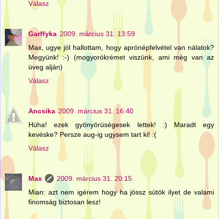
Válasz
Garffyka
2009. március 31. 13:59
Max, ugye jól hallottam, hogy aprónépfelvétel van nálatok?
Megyünk! :-) (mogyorókrémet viszünk, ami még van az
üveg alján)
Válasz
Ancsika
2009. március 31. 16:40
Hüha! ezek gyönyörüségesek lettek! :) Maradt egy
kevéske? Persze aug-ig ugysem tart ki! :(
Válasz
Max
2009. március 31. 20:15
Mian: azt nem igérem hogy ha jössz sütök ilyet de valami
finomság biztosan lesz!