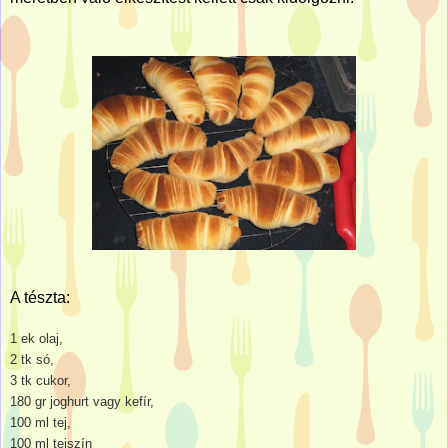
A tészta:
1 ek olaj,
2 tk só,
3 tk cukor,
180 gr joghurt vagy kefír,
100 ml tej,
100 ml tejszín