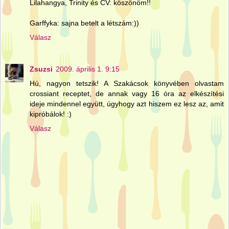
Lilahangya, Trinity és CV: köszönöm!!
Garffyka: sajna betelt a létszám:))
Válasz
Zsuzsi
2009. április 1. 9:15
Hú, nagyon tetszik! A Szakácsok könyvében olvastam
crossiant receptet, de annak vagy 16 óra az elkészítési
ideje mindennel együtt, úgyhogy azt hiszem ez lesz az, amit
kipróbálok! :)
Válasz