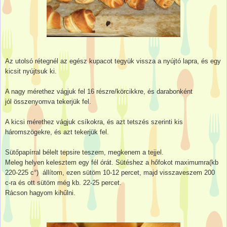
Az utolsó rétegnél az egész kupacot tegyük vissza a nyújtó lapra, és egy
kicsit nyújtsuk ki.
A nagy mérethez vágjuk fel 16 részre/körcikkre, és darabonként
jól összenyomva tekerjük fel.
A kicsi mérethez vágjuk csíkokra, és azt tetszés szerinti kis
háromszögekre, és azt tekerjük fel.
Sütőpapírral bélelt tepsire teszem, megkenem a tejjel.
Meleg helyen kelesztem egy fél órát. Sütéshez a hőfokot maximumra(kb
220-225 c°) állítom, ezen sütöm 10-12 percet, majd visszaveszem 200
c-ra és ott sütöm még kb. 22-25 percet.
Rácson hagyom kihűlni.