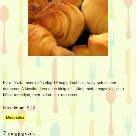
Ez a tészta mennyiség elég 16 nagy darabhoz, vagy sok kisebb
darabhoz. A kicsiket kevesebb ideig kell sütni, mint a nagyokat, de a
hőfok maradjon, mert akkor lesz roppanós.
Max
dátum:
9:18
Megosztás
7 megjegyzés: