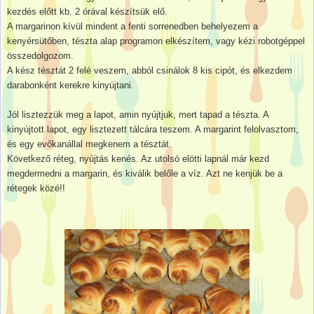
kezdés előtt kb. 2 órával készítsük elő.
A margarinon kívül mindent a fenti sorrenedben behelyezem a
kenyérsütőben, tészta alap programon elkészítem, vagy kézi robotgéppel
összedolgozom.
A kész tésztát 2 felé veszem, abból csinálok 8 kis cipót, és elkezdem
darabonként kerekre kinyújtani.
Jól lisztezzük meg a lapot, amin nyújtjuk, mert tapad a tészta. A
kinyújtott lapot, egy lisztezett tálcára teszem. A margarint felolvasztom,
és egy evőkanállal megkenem a tésztát.
Következő réteg, nyújtás kenés. Az utolsó elötti lapnál már kezd
megdermedni a margarin, és kiválik belőle a víz. Azt ne kenjük be a
rétegek közé!!